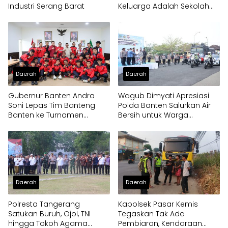
Industri Serang Barat
Keluarga Adalah Sekolah
Pertama
Daerah
Daerah
Gubernur Banten Andra
Wagub Dimyati Apresiasi
Soni Lepas Tim Banteng
Polda Banten Salurkan Air
Banten ke Turnamen
Bersih untuk Warga
Nasional Soekarno Cup
Terdampak Kekeringan
Daerah
Daerah
Polresta Tangerang
Kapolsek Pasar Kemis
Satukan Buruh, Ojol, TNI
Tegaskan Tak Ada
hingga Tokoh Agama
Pembiaran, Kendaraan