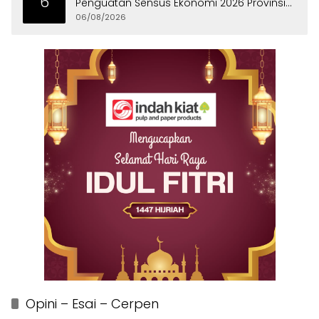
6
Penguatan Sensus Ekonomi 2026 Provinsi
Banten
06/08/2026
Opini – Esai – Cerpen