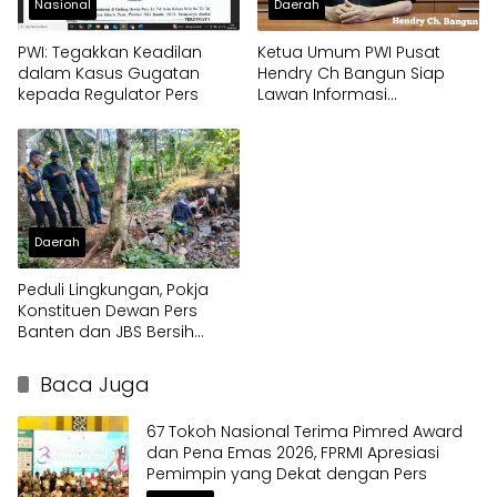
Nasional
Daerah
PWI: Tegakkan Keadilan
Ketua Umum PWI Pusat
dalam Kasus Gugatan
Hendry Ch Bangun Siap
kepada Regulator Pers
Lawan Informasi
Menyesatkan di Sidang
Dewan Pers
Daerah
Peduli Lingkungan, Pokja
Konstituen Dewan Pers
Banten dan JBS Bersih
Sungai Saung Bojong
Mancak
Baca Juga
67 Tokoh Nasional Terima Pimred Award
dan Pena Emas 2026, FPRMI Apresiasi
Pemimpin yang Dekat dengan Pers