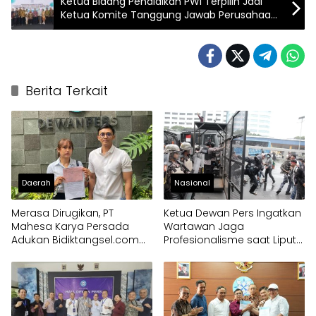
Ketua Bidang Pendidikan PWI Terpilih Jadi
Ketua Komite Tanggung Jawab Perusahaan
Platform Digital
Berita Terkait
Daerah
Nasional
Merasa Dirugikan, PT
Ketua Dewan Pers Ingatkan
Mahesa Karya Persada
Wartawan Jaga
Adukan Bidiktangsel.com
Profesionalisme saat Liput
ke Dewan Pers
Aksi Demo di Jakarta