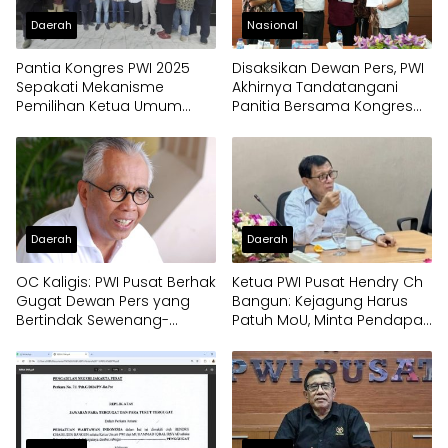
Daerah
Nasional
Pantia Kongres PWI 2025
Disaksikan Dewan Pers, PWI
Sepakati Mekanisme
Akhirnya Tandatangani
Pemilihan Ketua Umum
Panitia Bersama Kongres
Baru
Persatuan
Daerah
Daerah
OC Kaligis: PWI Pusat Berhak
Ketua PWI Pusat Hendry Ch
Gugat Dewan Pers yang
Bangun: Kejagung Harus
Bertindak Sewenang-
Patuh MoU, Minta Pendapat
wenang
Dewan Pers Sebelum
Pidanakan Wartawan