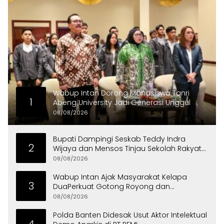
Wabup Intan Dorong Mahasiswa Tanri
1
Abeng University Jadi Generasi Unggul
08/08/2026
Bupati Dampingi Seskab Teddy Indra
2
Wijaya dan Mensos Tinjau Sekolah Rakyat
di Curug
08/08/2026
Wabup Intan Ajak Masyarakat Kelapa
3
DuaPerkuat Gotong Royong dan
Persatuan
08/08/2026
Polda Banten Didesak Usut Aktor Intelektual
4