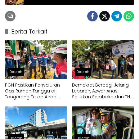
Berita Terkait
Daerah
Daerah
PGN Pastikan Penyaluran
Demokrat Berbagi Jelang
Gas Rumah Tangga di
Lebaran, Azwar Anas
Tangerang Tetap Andal
Salurkan Sembako dan THR
Pasca Lebaran
untuk Warga Desa Cisayid
Daerah
Daerah