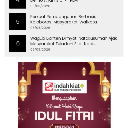
Demo Anarkis di PT PEMI
08/08/2026
Perkuat Pembangunan Berbasis
5
Kolaborasi Masyarakat, Walikota
Tangerang Raih LPM Award 2026
08/08/2026
Wagub Banten Dimyati Natakusumah Ajak
6
Masyarakat Teladani Sifat Nabi
Muhammad
08/08/2026