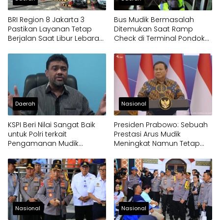
BRI Region 8 Jakarta 3
Bus Mudik Bermasalah
Pastikan Layanan Tetap
Ditemukan Saat Ramp
Berjalan Saat Libur Lebaran,
Check di Terminal Pondok
Nasabah Bisa Manfaatkan
Cabe
CRM, BRImo dan ATM
Daerah
Nasional
KSPI Beri Nilai Sangat Baik
Presiden Prabowo: Sebuah
untuk Polri terkait
Prestasi Arus Mudik
Pengamanan Mudik
Meningkat Namun Tetap
Lebaran
Kondusif
Nasional
Nasional