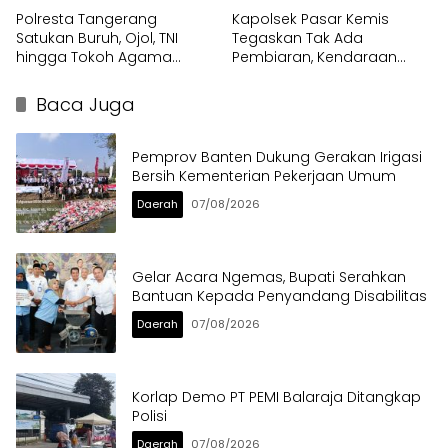
Polresta Tangerang
Kapolsek Pasar Kemis
Satukan Buruh, Ojol, TNI
Tegaskan Tak Ada
hingga Tokoh Agama
Pembiaran, Kendaraan
dalam Sabuk Kamtibmas
Berat di Bahu Jalan
Langsung Ditertibkan
Baca Juga
Pemprov Banten Dukung Gerakan Irigasi
Bersih Kementerian Pekerjaan Umum
Daerah
07/08/2026
Gelar Acara Ngemas, Bupati Serahkan
Bantuan Kepada Penyandang Disabilitas
Daerah
07/08/2026
Korlap Demo PT PEMI Balaraja Ditangkap
Polisi
Daerah
07/08/2026