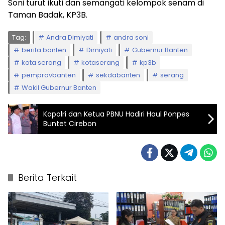
Soni turut ikuti dan semangati kelompok senam di
Taman Badak, KP3B.
Tag:
Andra Dimiyati
andra soni
berita banten
Dimiyati
Gubernur Banten
kota serang
kotaserang
kp3b
pemprovbanten
sekdabanten
serang
Wakil Gubernur Banten
Kapolri dan Ketua PBNU Hadiri Haul Ponpes
Buntet Cirebon
Berita Terkait