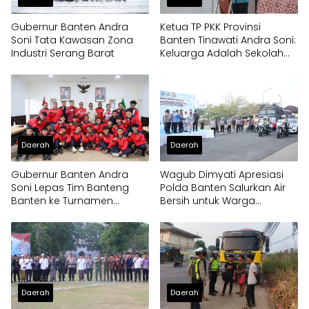
Gubernur Banten Andra
Ketua TP PKK Provinsi
Soni Tata Kawasan Zona
Banten Tinawati Andra Soni:
Industri Serang Barat
Keluarga Adalah Sekolah
Pertama
Daerah
Daerah
Gubernur Banten Andra
Wagub Dimyati Apresiasi
Soni Lepas Tim Banteng
Polda Banten Salurkan Air
Banten ke Turnamen
Bersih untuk Warga
Nasional Soekarno Cup
Terdampak Kekeringan
Daerah
Daerah