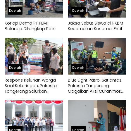
Daerah
Daerah
Korlap Demo PT PEMI
Jaksa Sebut Siswa di PKBM
Balaraja Ditangkap Polisi
Kecamatan Kosambi Fiktif
Daerah
Daerah
Respons Keluhan Warga
Blue Light Patrol Satlantas
Soal Kekeringan, Polresta
Polresta Tangerang
Tangerang Salurkan
Gagalkan Aksi Curanmor,
Bantuan Air Bersih ke
Dua Pria Diamankan
Panongan
Daerah
Daerah