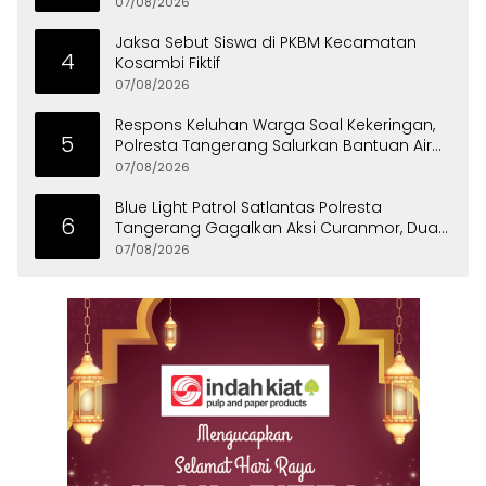
07/08/2026
Jaksa Sebut Siswa di PKBM Kecamatan
4
Kosambi Fiktif
07/08/2026
Respons Keluhan Warga Soal Kekeringan,
5
Polresta Tangerang Salurkan Bantuan Air
Bersih ke Panongan
07/08/2026
Blue Light Patrol Satlantas Polresta
6
Tangerang Gagalkan Aksi Curanmor, Dua
Pria Diamankan
07/08/2026