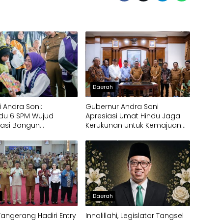
h
Daerah
i Andra Soni:
Gubernur Andra Soni
du 6 SPM Wujud
Apresiasi Umat Hindu Jaga
rasi Bangun
Kerukunan untuk Kemajuan
nan Masyarakat
Provinsi Banten
h
Daerah
Tangerang Hadiri Entry
Innalillahi, Legislator Tangsel