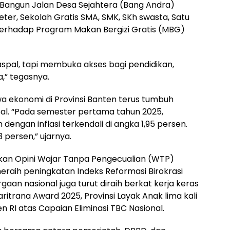
Bangun Jalan Desa Sejahtera (Bang Andra)
er, Sekolah Gratis SMA, SMK, SKh swasta, Satu
terhadap Program Makan Bergizi Gratis (MBG)
aspal, tapi membuka akses bagi pendidikan,
,” tegasnya.
 ekonomi di Provinsi Banten terus tumbuh
obal. “Pada semester pertama tahun 2025,
engan inflasi terkendali di angka 1,95 persen.
 persen,” ujarnya.
kan Opini Wajar Tanpa Pengecualian (WTP)
meraih peningkatan Indeks Reformasi Birokrasi
aan nasional juga turut diraih berkat kerja keras
ritrana Award 2025, Provinsi Layak Anak lima kali
en RI atas Capaian Eliminasi TBC Nasional.