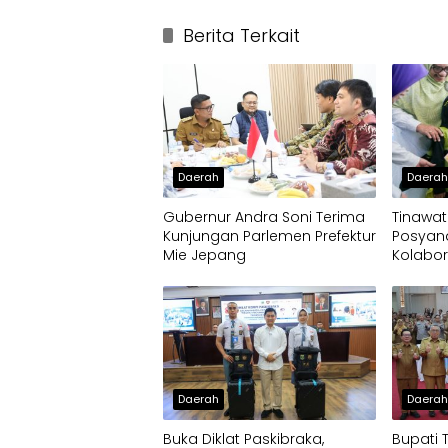
Berita Terkait
Daerah
Daera
Gubernur Andra Soni Terima
Tinawat
Kunjungan Parlemen Prefektur
Posyan
Mie Jepang
Kolabo
Pelaya
Daerah
Daera
Buka Diklat Paskibraka,
Bupati 