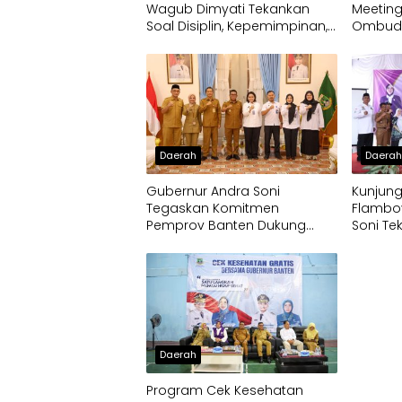
Wagub Dimyati Tekankan
Meeting
Soal Disiplin, Kepemimpinan,
Ombuds
dan Prestasi Akademik
Tingkat
Pelayan
Daerah
Daera
Gubernur Andra Soni
Kunjun
Tegaskan Komitmen
Flamboy
Pemprov Banten Dukung
Soni Te
Program Makan Bergizi Gratis
Solidari
Daerah
Program Cek Kesehatan