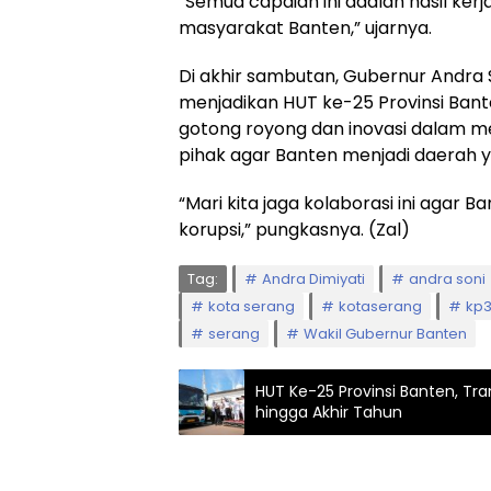
“Semua capaian ini adalah hasil ke
masyarakat Banten,” ujarnya.
Di akhir sambutan, Gubernur Andra
menjadikan HUT ke-25 Provinsi B
gotong royong dan inovasi dalam 
pihak agar Banten menjadi daerah y
“Mari kita jaga kolaborasi ini agar B
korupsi,” pungkasnya. (Zal)
Tag:
Andra Dimiyati
andra soni
kota serang
kotaserang
kp
serang
Wakil Gubernur Banten
HUT Ke-25 Provinsi Banten, Tra
hingga Akhir Tahun