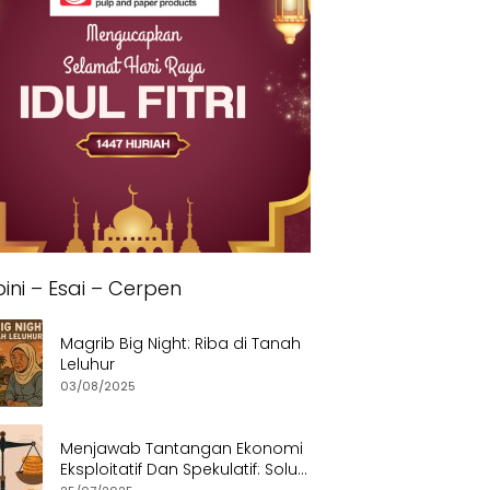
ini – Esai – Cerpen
Magrib Big Night: Riba di Tanah
Leluhur
03/08/2025
Menjawab Tantangan Ekonomi
Eksploitatif Dan Spekulatif: Solusi
Etis dan Berkeadilan