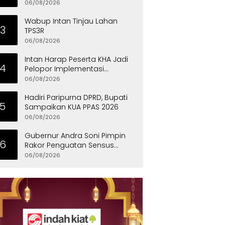
Eksklusif
06/08/2026
Wabup Intan Tinjau Lahan
3
TPS3R
06/08/2026
Intan Harap Peserta KHA Jadi
4
Pelopor Implementasi
Permainan Tradisional
06/08/2026
Hadiri Paripurna DPRD, Bupati
5
Sampaikan KUA PPAS 2026
06/08/2026
Gubernur Andra Soni Pimpin
6
Rakor Penguatan Sensus
Ekonomi 2026 Provinsi Banten
06/08/2026