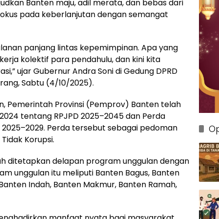
judkan Banten maju, adil merata, dan bebas dari
a fokus pada keberlanjutan dengan semangat
lanan panjang lintas kepemimpinan. Apa yang
kerja kolektif para pendahulu, dan kini kita
si,” ujar Gubernur Andra Soni di Gedung DPRD
erang, Sabtu (4/10/2025).
 Pemerintah Provinsi (Pemprov) Banten telah
2024 tentang RPJPD 2025–2045 dan Perda
 2025–2029. Perda tersebut sebagai pedoman
Op
 Tidak Korupsi.
elah ditetapkan delapan program unggulan dengan
m unggulan itu meliputi Banten Bagus, Banten
, Banten Indah, Banten Makmur, Banten Ramah,
enghadirkan manfaat nyata bagi masyarakat,