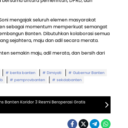
rja bersama antara pemerintah, DPRD, dan
 Soni mengajak seluruh elemen masyarakat
anten sebagai momentum memperkuat semangat
membangun Banten. Dibutuhkan kolaborasi semua
ang sejahtera, maju dan adil secara merata.
anten semakin maju, adil merata, dan bersih dari
berita banten
Dimiyati
Gubernur Banten
3b
pemprovbanten
sekdabanten
ns Banten Koridor 3 Resmi Beroperasi Gratis