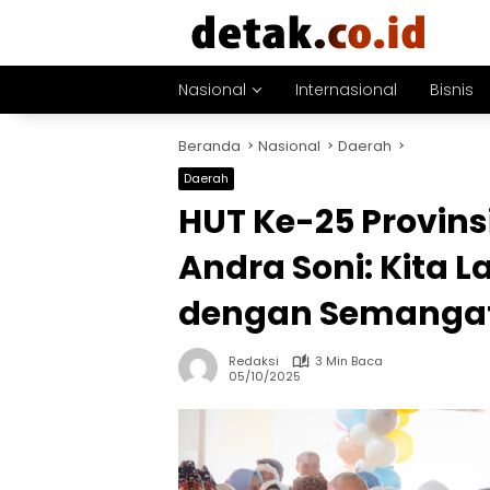
Langsung
ke
konten
Nasional
Internasional
Bisnis
Beranda
Nasional
Daerah
Daerah
HUT Ke-25 Provins
Andra Soni: Kita
dengan Semangat
Redaksi
3 Min Baca
05/10/2025