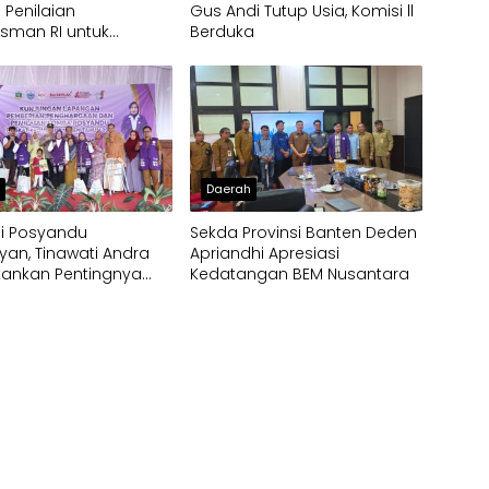
 Penilaian
Gus Andi Tutup Usia, Komisi ll
man RI untuk
Berduka
kan Kualitas
an Publik
h
Daerah
gi Posyandu
Sekda Provinsi Banten Deden
an, Tinawati Andra
Apriandhi Apresiasi
kankan Pentingnya
Kedatangan BEM Nusantara
tas