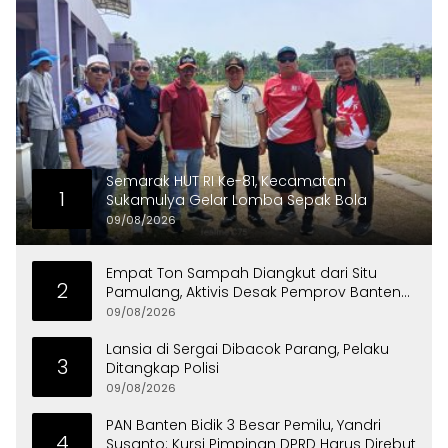
Semarak HUT RI Ke-81, Kecamatan
1
Sukamulya Gelar Lomba Sepak Bola
09/08/2026
Empat Ton Sampah Diangkut dari Situ
2
Pamulang, Aktivis Desak Pemprov Banten
Peduli Lingkungan
09/08/2026
Lansia di Sergai Dibacok Parang, Pelaku
3
Ditangkap Polisi
09/08/2026
PAN Banten Bidik 3 Besar Pemilu, Yandri
4
Susanto: Kursi Pimpinan DPRD Harus Direbut