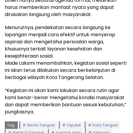
boleh hanya sebatas agenda formal, melainkan
harus memberikan manfaat nyata yang dapat
dirasakan langsung oleh masyarakat.
Menurutnya, pendekatan secara langsung ke
lapangan menjadi cara efektif untuk menyerap
aspirasi dan mengetahui persoalan warga,
khususnya terkait layanan kesehatan dan
kesejahteraan sosial.
Made Laksmi menambahkan, kegiatan sosial seperti
ini akan terus dilakukan secara berkelanjutan di
berbagai wilayah Kota Tangerang Selatan.
“Kegiatan ini akan kami lakukan secara rutin agar
kami benar-benar mengetahui kondisi masyarakat
dan dapat memberikan bantuan sesuai kebutuhan,”
pungkasnya.
Tag:
Berita Tangsel
Ciputat
Kota Tangsel
Pemkot Tangsel
pondok aren
Serpong