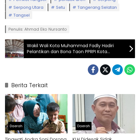
Serpong Utara
Setu
Tangerang Selatan
Tangsel
Penulis: Ahmad Eko Nursanto
Wakil Wali Kota Muhammad Fadly Hadiri
Pelantikan dan Bona Taon PPRPI Kota
Tanjungbalai
Berita Terkait
Daerah
Daerah
Tinawati Andra Soni Dorong
KLH Didesak Sidak