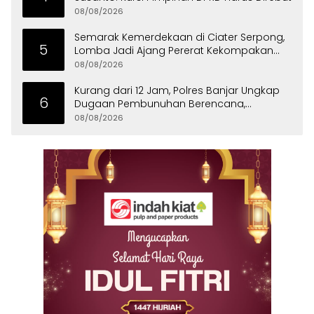
08/08/2026
Semarak Kemerdekaan di Ciater Serpong,
5
Lomba Jadi Ajang Pererat Kekompakan
Warga
08/08/2026
Kurang dari 12 Jam, Polres Banjar Ungkap
6
Dugaan Pembunuhan Berencana,
Tersangka Diciduk di Bandung
08/08/2026