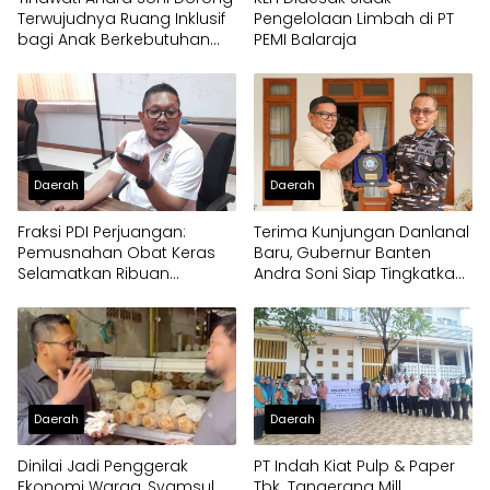
Terwujudnya Ruang Inklusif
Pengelolaan Limbah di PT
bagi Anak Berkebutuhan
PEMI Balaraja
Khusus
Daerah
Daerah
Fraksi PDI Perjuangan:
Terima Kunjungan Danlanal
Pemusnahan Obat Keras
Baru, Gubernur Banten
Selamatkan Ribuan
Andra Soni Siap Tingkatkan
Generasi Muda Tangsel
Kolaborasi
Daerah
Daerah
Dinilai Jadi Penggerak
PT Indah Kiat Pulp & Paper
Ekonomi Warga, Syamsul
Tbk. Tangerang Mill