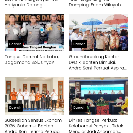
Hariyanto Dorong
Dampingi Enam Wilayah
Pengembangan Budidaya
Binaan
Jamur Crispy di Serpong
Daerah
Daerah
Tangsel Darurat Narkoba,
Groundbreaking Kantor
Bagaimana Solusinya?
DPD RI Banten Dimulai,
Andra Soni: Perkuat Aspirasi
Daerah ke Pusat
Daerah
Daerah
Sukseskan Sensus Ekonomi
Dinkes Tangsel Perkuat
2026, Gubernur Banten
Kolaborasi, Penyakit Tidak
Andra Soni Terima Petugas
Menular Jadi Ancaman