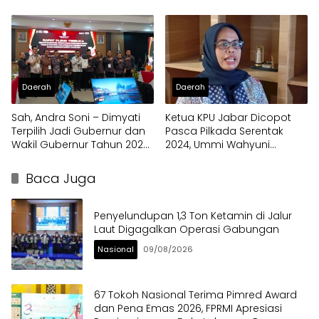
Pidana Bersama Penegak
Hukum
Daerah
Daerah
Sah, Andra Soni – Dimyati
Ketua KPU Jabar Dicopot
Terpilih Jadi Gubernur dan
Pasca Pilkada Serentak
Wakil Gubernur Tahun 2024,
2024, Ummi Wahyuni
Raih 3.102.501 suara
Melawan
Baca Juga
Penyelundupan 1,3 Ton Ketamin di Jalur
Laut Digagalkan Operasi Gabungan
Nasional
09/08/2026
67 Tokoh Nasional Terima Pimred Award
dan Pena Emas 2026, FPRMI Apresiasi