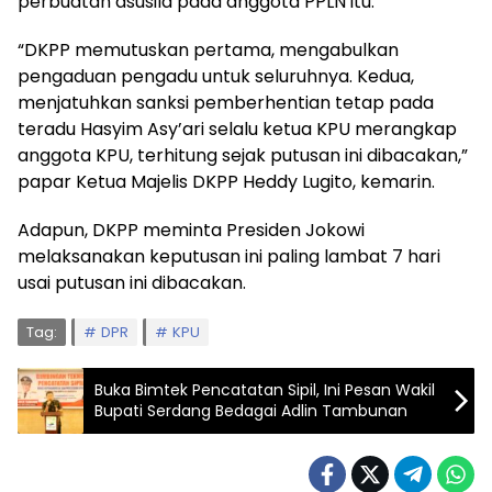
perbuatan asusila pada anggota PPLN itu.
“DKPP memutuskan pertama, mengabulkan
pengaduan pengadu untuk seluruhnya. Kedua,
menjatuhkan sanksi pemberhentian tetap pada
teradu Hasyim Asy’ari selalu ketua KPU merangkap
anggota KPU, terhitung sejak putusan ini dibacakan,”
papar Ketua Majelis DKPP Heddy Lugito, kemarin.
Adapun, DKPP meminta Presiden Jokowi
melaksanakan keputusan ini paling lambat 7 hari
usai putusan ini dibacakan.
Tag:
DPR
KPU
Buka Bimtek Pencatatan Sipil, Ini Pesan Wakil
Bupati Serdang Bedagai Adlin Tambunan