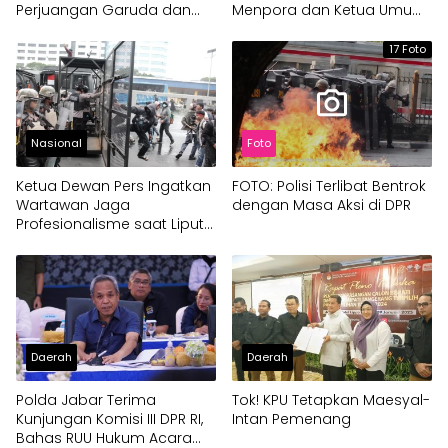
Perjuangan Garuda dan
Menpora dan Ketua Umum
Dukung PSSI Tatap Piala
PSSI
Dunia 2030
17 Foto
Nasional
Foto
Ketua Dewan Pers Ingatkan
FOTO: Polisi Terlibat Bentrok
Wartawan Jaga
dengan Masa Aksi di DPR
Profesionalisme saat Liput
Aksi Demo di Jakarta
Daerah
Daerah
Polda Jabar Terima
Tok! KPU Tetapkan Maesyal-
Kunjungan Komisi III DPR RI,
Intan Pemenang
Bahas RUU Hukum Acara