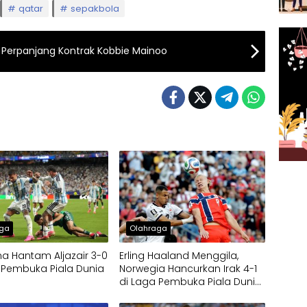
qatar
sepakbola
Perpanjang Kontrak Kobbie Mainoo
aga
Olahraga
na Hantam Aljazair 3-0
Erling Haaland Menggila,
 Pembuka Piala Dunia
Norwegia Hancurkan Irak 4-1
di Laga Pembuka Piala Dunia
2026