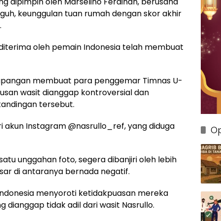
ng dipimpin oleh Marselino Ferdinan, berusaha
uh, keunggulan tuan rumah dengan skor akhir
.
g diterima oleh pemain Indonesia telah membuat
 lapangan membuat para penggemar Timnas U-
san wasit dianggap kontroversial dan
andingan tersebut.
i akun Instagram @nasrullo_ref, yang diduga
Op
atu unggahan foto, segera dibanjiri oleh lebih
sar di antaranya bernada negatif.
Indonesia menyoroti ketidakpuasan mereka
ianggap tidak adil dari wasit Nasrullo.