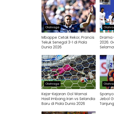
Olahraga
Olahr
Mbappe Cetak Rekor, Prancis
Drama G
Tekuk Senegal 3-1 di Piala
2026: G
Dunia 2026
Selamat
Kekalah
Olahraga
Olahr
Kejar-Kejaran Gol Warnai
Spanyol
Hasil Imbang Iran vs Selandia
Jebol 
Baru di Piala Dunia 2026
Tanjung