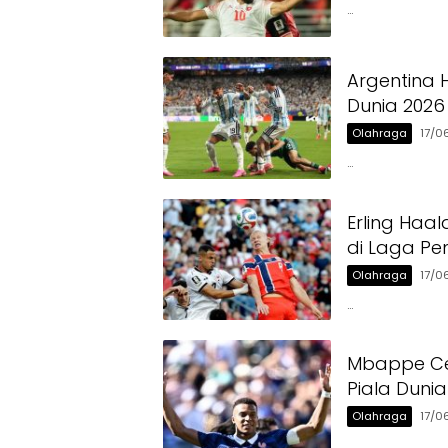
…
Argentina 
Dunia 2026
Olahraga
17/0
…
Erling Haa
di Laga Pe
Olahraga
17/0
…
Mbappe Cet
Piala Duni
Olahraga
17/0
…