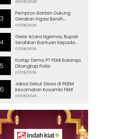
Masyarakat Teladani Sifat Nabi
08/08/2026
Muhammad
Pemprov Banten Dukung
3
Gerakan Irigasi Bersih
Kementerian Pekerjaan Umum
07/08/2026
Gelar Acara Ngemas, Bupati
4
Serahkan Bantuan Kepada
Penyandang Disabilitas
07/08/2026
Korlap Demo PT PEMI Balaraja
5
Ditangkap Polisi
07/08/2026
Jaksa Sebut Siswa di PKBM
6
Kecamatan Kosambi Fiktif
07/08/2026