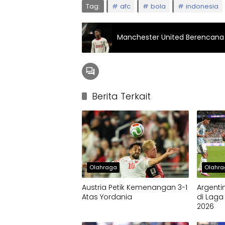
Tag:
afc
bola
indonesia
Manchester United Berencana 
Berita Terkait
Olahraga
Olahr
Austria Petik Kemenangan 3-1
Argenti
Atas Yordania
di Laga
2026