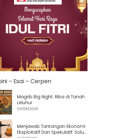
ini – Esai – Cerpen
Magrib Big Night: Riba di Tanah
Leluhur
03/08/2025
Menjawab Tantangan Ekonomi
Eksploitatif Dan Spekulatif: Solusi
Etis dan Berkeadilan