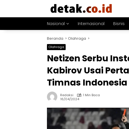
Langsung
ke
konten
Nasional
Internasional
Bisnis
Beranda
Olahraga
Olahraga
Netizen Serbu Ins
Kabirov Usai Pert
Timnas Indonesia
Redaksi
1 Min Baca
16/04/2024