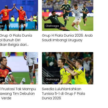
aga
Olahraga
rup G Piala Dunia
Grup H Piala Dunia 2026: Arab
ol Bunuh Diri
Saudi Imbangi Uruguay
kan Belgia dari
an Kontra Mesir
aga
Olahraga
 Frustasi Tak Mampu
Swedia Luluhlantahkan
Gawang Tim Debutan
Tunisia 5-1 di Grup F Piala
 Verde
Dunia 2026