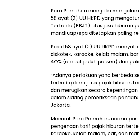
Para Pemohon mengaku mengalami ke
58 ayat (2) UU HKPD yang mengatur
Tertentu (PBJT) atas jasa hiburan p
mandi uap/spa ditetapkan paling re
Pasal 58 ayat (2) UU HKPD menyataka
diskotek, karaoke, kelab malam, ba
4O% (empat puluh persen) dan paling
“Adanya perlakuan yang berbeda seca
terhadap lima jenis pajak hiburan t
dan merugikan secara kepentingan ko
dalam sidang pemeriksaan pendahul
Jakarta.
Menurut Para Pemohon, norma pasal y
pengenaan tarif pajak hiburan tert
karaoke, kelab malam, bar, dan man