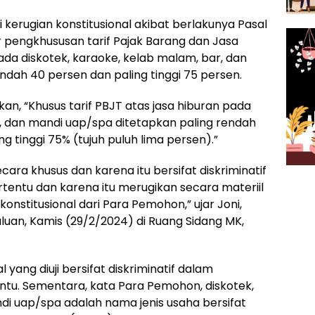
rugian konstitusional akibat berlakunya Pasal
 pengkhususan tarif Pajak Barang dan Jasa
ada diskotek, karaoke, kelab malam, bar, dan
ndah 40 persen dan paling tinggi 75 persen.
n, “Khusus tarif PBJT atas jasa hiburan pada
r, dan mandi uap/spa ditetapkan paling rendah
 tinggi 75% (tujuh puluh lima persen).”
ra khusus dan karena itu bersifat diskriminatif
ertentu dan karena itu merugikan secara materiil
nstitusional dari Para Pemohon,” ujar Joni,
uan, Kamis (29/2/2024) di Ruang Sidang MK,
ang diuji bersifat diskriminatif dalam
entu. Sementara, kata Para Pemohon, diskotek,
di uap/spa adalah nama jenis usaha bersifat