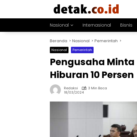
Langsung
ke
konten
Nasional
Internasional
Bisnis
Beranda
Nasional
Pemerintah
Nasional
Pemerintah
Pengusaha Minta
Hiburan 10 Persen
Redaksi
3 Min Baca
18/03/2024