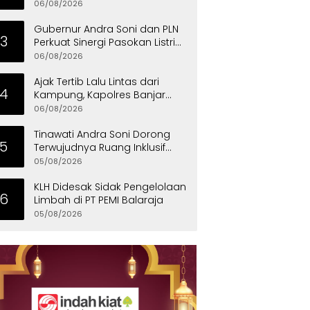
Program Satu Desa Satu
06/08/2026
Hektare Jagung
Gubernur Andra Soni dan PLN
3
Perkuat Sinergi Pasokan Listrik
untuk Dukung Investasi
06/08/2026
Ajak Tertib Lalu Lintas dari
4
Kampung, Kapolres Banjar
Turun Langsung Gotong
06/08/2026
Royong Bersama Warga
Tinawati Andra Soni Dorong
5
Terwujudnya Ruang Inklusif
bagi Anak Berkebutuhan
05/08/2026
Khusus
KLH Didesak Sidak Pengelolaan
6
Limbah di PT PEMI Balaraja
05/08/2026