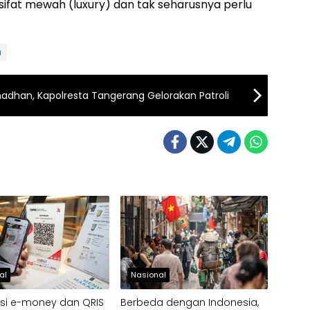
sifat mewah (luxury) dan tak seharusnya perlu
a
adhan, Kapolresta Tangerang Gelorakan Patroli
al
Nasional
si e-money dan QRIS
Berbeda dengan Indonesia,