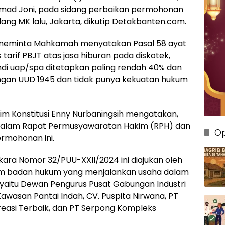
ad Joni, pada sidang perbaikan permohonan
ang MK lalu, Jakarta, dikutip Detakbanten.com.
meminta Mahkamah menyatakan Pasal 58 ayat
 tarif PBJT atas jasa hiburan pada diskotek,
ndi uap/spa ditetapkan paling rendah 40% dan
engan UUD 1945 dan tidak punya kekuatan hukum
m Konstitusi Enny Nurbaningsih mengatakan,
dalam Rapat Permusyawaratan Hakim (RPH) dan
Op
rmohonan ini.
ara Nomor 32/PUU-XXII/2024 ini diajukan oleh
am badan hukum yang menjalankan usaha dalam
, yaitu Dewan Pengurus Pusat Gabungan Industri
Kawasan Pantai Indah, CV. Puspita Nirwana, PT
Kreasi Terbaik, dan PT Serpong Kompleks