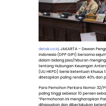
detak.co.id
, JAKARTA – Dewan Pengu
Indonesia (DPP GIPI) bersama sej
dalam bidang jasa/hiburan mengingi
tentang Hubungan Keuangan Antar
(UU HKPD) berisi ketentuan khusus t
ditetapkan paling rendah 40% dan pa
Para Pemohon Perkara Nomor 32/PUU-
paling tinggi sebesar 10 persen seb
“Permohonan ini mengharapkan Pasa
dihapuskan dan diberlakukan ketent