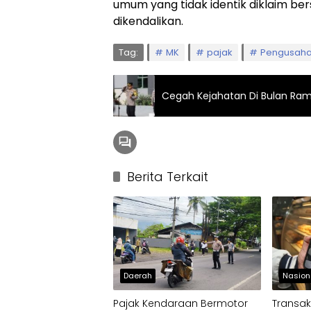
umum yang tidak identik diklaim ber
dikendalikan.
Tag:
MK
pajak
Pengusah
Cegah Kejahatan Di Bulan Ram
Berita Terkait
Daerah
Nasion
Pajak Kendaraan Bermotor
Transak