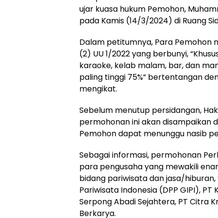
ujar kuasa hukum Pemohon, Muhamm
pada Kamis (14/3/2024) di Ruang Sid
Dalam petitumnya, Para Pemohon 
(2) UU 1/2022 yang berbunyi, “Khusus
karaoke, kelab malam, bar, dan ma
paling tinggi 75%” bertentangan d
mengikat.
Sebelum menutup persidangan, Haki
permohonan ini akan disampaikan 
Pemohon dapat menunggu nasib pe
Sebagai informasi, permohonan Perk
para pengusaha yang mewakili en
bidang pariwisata dan jasa/hiburan
Pariwisata Indonesia (DPP GIPI), PT 
Serpong Abadi Sejahtera, PT Citra 
Berkarya.