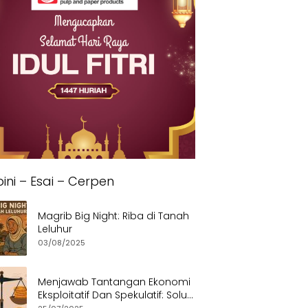
ini – Esai – Cerpen
Magrib Big Night: Riba di Tanah
Leluhur
03/08/2025
Menjawab Tantangan Ekonomi
Eksploitatif Dan Spekulatif: Solusi
Etis dan Berkeadilan