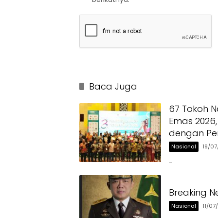
Baca Juga
67 Tokoh N
Emas 2026,
dengan Pe
Nasional
19/0
…
Breaking N
Nasional
11/07