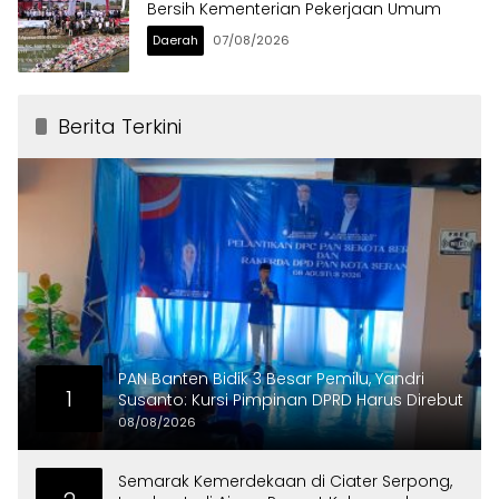
Bersih Kementerian Pekerjaan Umum
Daerah
07/08/2026
Berita Terkini
PAN Banten Bidik 3 Besar Pemilu, Yandri
1
Susanto: Kursi Pimpinan DPRD Harus Direbut
08/08/2026
Semarak Kemerdekaan di Ciater Serpong,