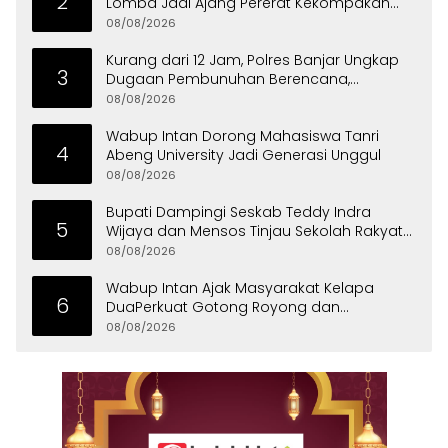
2
Lomba Jadi Ajang Pererat Kekompakan
Warga
08/08/2026
Kurang dari 12 Jam, Polres Banjar Ungkap
3
Dugaan Pembunuhan Berencana,
Tersangka Diciduk di Bandung
08/08/2026
Wabup Intan Dorong Mahasiswa Tanri
4
Abeng University Jadi Generasi Unggul
08/08/2026
Bupati Dampingi Seskab Teddy Indra
5
Wijaya dan Mensos Tinjau Sekolah Rakyat
di Curug
08/08/2026
Wabup Intan Ajak Masyarakat Kelapa
6
DuaPerkuat Gotong Royong dan
Persatuan
08/08/2026