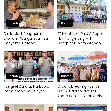
Daerah
Daerah
Dinilai Jadi Penggerak
PT Indah Kiat Pulp & Paper
Ekonomi Warga, Syamsul
Tbk. Tangerang Mill
Hariyanto Dorong
Dampingi Enam Wilayah
Pengembangan Budidaya
Binaan
Jamur Crispy di Serpong
Daerah
Daerah
Tangsel Darurat Narkoba,
Groundbreaking Kantor
Bagaimana Solusinya?
DPD RI Banten Dimulai,
Andra Soni: Perkuat Aspirasi
Daerah ke Pusat