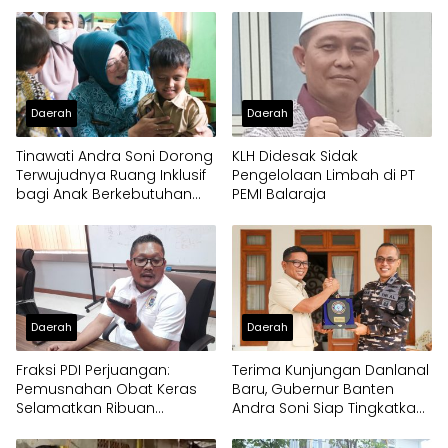
Daerah
Daerah
Tinawati Andra Soni Dorong
KLH Didesak Sidak
Terwujudnya Ruang Inklusif
Pengelolaan Limbah di PT
bagi Anak Berkebutuhan
PEMI Balaraja
Khusus
Daerah
Daerah
Fraksi PDI Perjuangan:
Terima Kunjungan Danlanal
Pemusnahan Obat Keras
Baru, Gubernur Banten
Selamatkan Ribuan
Andra Soni Siap Tingkatkan
Generasi Muda Tangsel
Kolaborasi