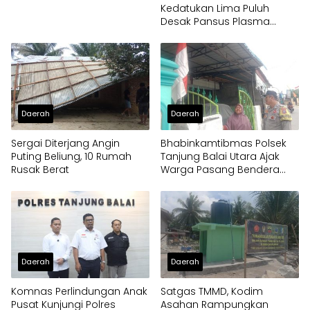
Kedatukan Lima Puluh
Desak Pansus Plasma
Panggil PT Socfindo, Soroti
Dugaan Penyimpangan
Penerima CPCL
Daerah
Daerah
Sergai Diterjang Angin
Bhabinkamtibmas Polsek
Puting Beliung, 10 Rumah
Tanjung Balai Utara Ajak
Rusak Berat
Warga Pasang Bendera
Merah Putih
Daerah
Daerah
Komnas Perlindungan Anak
Satgas TMMD, Kodim
Pusat Kunjungi Polres
Asahan Rampungkan