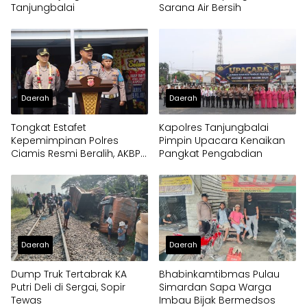
Tanjungbalai
Sarana Air Bersih
Daerah
Daerah
Tongkat Estafet
Kapolres Tanjungbalai
Kepemimpinan Polres
Pimpin Upacara Kenaikan
Ciamis Resmi Beralih, AKBP
Pangkat Pengabdian
Eko Iskandar Siap Lanjutkan
Pengabdian Presisi untuk
Masyarakat
Daerah
Daerah
Dump Truk Tertabrak KA
Bhabinkamtibmas Pulau
Putri Deli di Sergai, Sopir
Simardan Sapa Warga
Tewas
Imbau Bijak Bermedsos