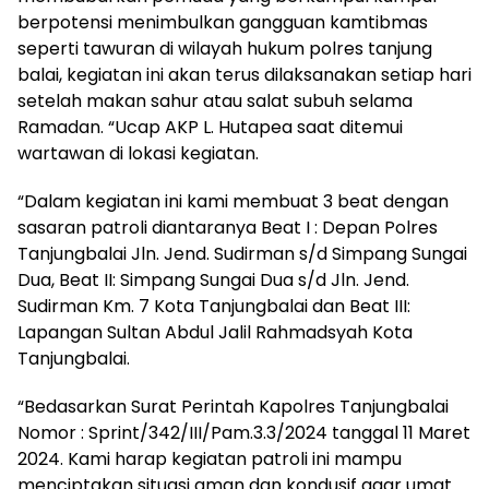
berpotensi menimbulkan gangguan kamtibmas
seperti tawuran di wilayah hukum polres tanjung
balai, kegiatan ini akan terus dilaksanakan setiap hari
setelah makan sahur atau salat subuh selama
Ramadan. “Ucap AKP L. Hutapea saat ditemui
wartawan di lokasi kegiatan.
“Dalam kegiatan ini kami membuat 3 beat dengan
sasaran patroli diantaranya Beat I : Depan Polres
Tanjungbalai Jln. Jend. Sudirman s/d Simpang Sungai
Dua, Beat II: Simpang Sungai Dua s/d Jln. Jend.
Sudirman Km. 7 Kota Tanjungbalai dan Beat III:
Lapangan Sultan Abdul Jalil Rahmadsyah Kota
Tanjungbalai.
“Bedasarkan Surat Perintah Kapolres Tanjungbalai
Nomor : Sprint/342/III/Pam.3.3/2024 tanggal 11 Maret
2024. Kami harap kegiatan patroli ini mampu
menciptakan situasi aman dan kondusif agar umat