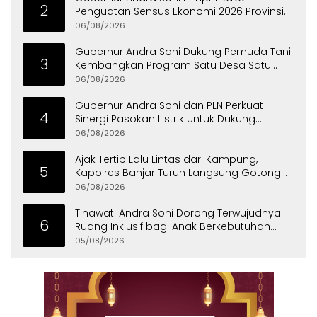
2
Penguatan Sensus Ekonomi 2026 Provinsi
Banten
06/08/2026
Gubernur Andra Soni Dukung Pemuda Tani
3
Kembangkan Program Satu Desa Satu
Hektare Jagung
06/08/2026
Gubernur Andra Soni dan PLN Perkuat
4
Sinergi Pasokan Listrik untuk Dukung
Investasi
06/08/2026
Ajak Tertib Lalu Lintas dari Kampung,
5
Kapolres Banjar Turun Langsung Gotong
Royong Bersama Warga
06/08/2026
Tinawati Andra Soni Dorong Terwujudnya
6
Ruang Inklusif bagi Anak Berkebutuhan
Khusus
05/08/2026