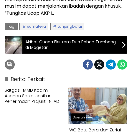
muslim dapat menjalankan ibadah dengan khusuk.
“Pungkas Ucap AKP L.
Tag:
sumatera
tanjungbalai
Akibat Cuaca Ekstrem Dua Pohon Tumbang
di Magetan
Berita Terkait
Satgas TMMD Kodim
Asahan Sosialisasikan
Penerimaan Prajurit TNI AD
Daerah
IWO Batu Bara dan Zuriat