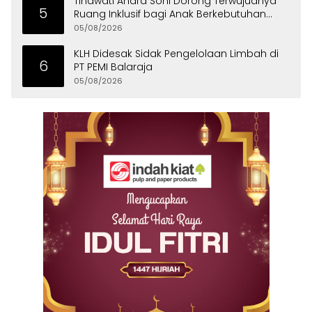
Tinawati Andra Soni Dorong Terwujudnya
5
Ruang Inklusif bagi Anak Berkebutuhan
Khusus
05/08/2026
KLH Didesak Sidak Pengelolaan Limbah di
6
PT PEMI Balaraja
05/08/2026