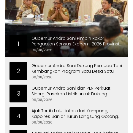
Gubernur Andra Soni Pimpin Rakor
1
Penguatan Sensus Ekonomi 2026 Provinsi
Banten
06/08/2026
Gubernur Andra Soni Dukung Pemuda Tani
2
Kembangkan Program Satu Desa Satu
Hektare Jagung
06/08/2026
Gubernur Andra Soni dan PLN Perkuat
3
Sinergi Pasokan Listrik untuk Dukung
Investasi
06/08/2026
Ajak Tertib Lalu Lintas dari Kampung,
4
Kapolres Banjar Turun Langsung Gotong
Royong Bersama Warga
06/08/2026