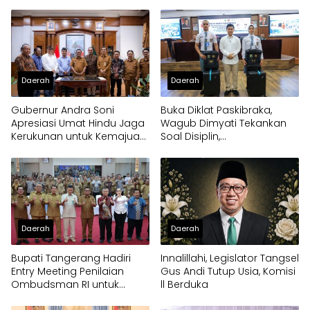
Jepang
Pelayanan Masyarakat
Daerah
Daerah
Gubernur Andra Soni
Buka Diklat Paskibraka,
Apresiasi Umat Hindu Jaga
Wagub Dimyati Tekankan
Kerukunan untuk Kemajuan
Soal Disiplin,
Provinsi Banten
Kepemimpinan, dan
Prestasi Akademik
Daerah
Daerah
Bupati Tangerang Hadiri
Innalillahi, Legislator Tangsel
Entry Meeting Penilaian
Gus Andi Tutup Usia, Komisi
Ombudsman RI untuk
ll Berduka
Tingkatkan Kualitas