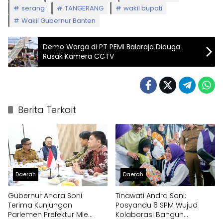
serang
TANGERANG
wakil bupati
Wakil Gubernur Banten
Demo Warga di PT PEMI Balaraja Diduga
Rusak Kamera CCTV
Berita Terkait
Daerah
Daerah
Gubernur Andra Soni
Tinawati Andra Soni:
Terima Kunjungan
Posyandu 6 SPM Wujud
Parlemen Prefektur Mie
Kolaborasi Bangun