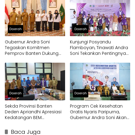
Pelayanan Publik
Daerah
Daerah
Gubernur Andra Soni
Kunjungi Posyandu
Tegaskan Komitmen
Flamboyan, Tinawati Andra
Pemprov Banten Dukung
Soni Tekankan Pentingnya
Program Makan Bergizi
Solidaritas
Gratis
Daerah
Daerah
Sekda Provinsi Banten
Program Cek Kesehatan
Deden Apriandhi Apresiasi
Gratis Nyaris Paripurna,
Kedatangan BEM
Gubernur Andra Soni Akan
Nusantara
Perluas Layanan
Baca Juga