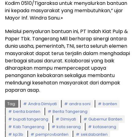
Kodim 0510/Tigaraksa untuk menyalurkan bantuan
ini kepada masyarakat yang membutuhkan,” ujar
Mayor Inf. Windra Sanu.»
Melalui penyaluran bantuan ini, PT Indah Kiat Pulp &
Paper Tbk. Tangerang Mill berharap sinergi antara
dunia usaha, pemerintah, TNI, serta seluruh elemen
masyarakat dapat terus terjalin dalam menghadapi
berbagai situasi darurat. Kolaborasi yang baik
diharapkan mampu mempercepat upaya
penanganan kebakaran sekaligus membantu
melindungi kesehatan masyarakat dari dampak
paparan asap.
Tag:
Andra Dimiyati
andra soni
banten
berita banten
Berita Tangerang
bupati tangerang
Dimiyati
Gubernur Banten
Kab Tangerang
kota serang
kotaserang
kp3b
pemprovbanten
sekdabanten