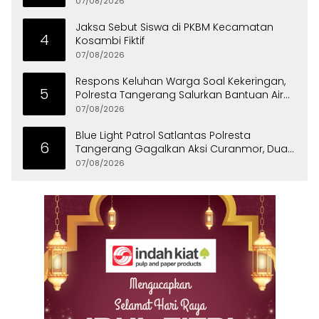
07/08/2026
Jaksa Sebut Siswa di PKBM Kecamatan
4
Kosambi Fiktif
07/08/2026
Respons Keluhan Warga Soal Kekeringan,
5
Polresta Tangerang Salurkan Bantuan Air
Bersih ke Panongan
07/08/2026
Blue Light Patrol Satlantas Polresta
6
Tangerang Gagalkan Aksi Curanmor, Dua
Pria Diamankan
07/08/2026