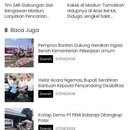
Tim SAR Gabungan Sisir
Kakek di Madiun ‘Tamatkan’
Bengawan Madiun,
Hidupnya di Atas Rel KA,
Lanjutkan Pencarian
Diduga Jengkel Sakit
Pemuda Hanyut
Menahun
Baca Juga
Pemprov Banten Dukung Gerakan Irigasi
Bersih Kementerian Pekerjaan Umum
Daerah
07/08/2026
Gelar Acara Ngemas, Bupati Serahkan
Bantuan Kepada Penyandang Disabilitas
Daerah
07/08/2026
Korlap Demo PT PEMI Balaraja Ditangkap
Polisi
Daerah
07/08/2026