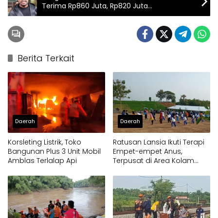
Terima Rp860 Juta, Rp820 Juta
Dikembalikan
Berita Terkait
Daerah
Daerah
Korsleting Listrik, Toko
Ratusan Lansia Ikuti Terapi
Bangunan Plus 3 Unit Mobil
Empet-empet Anus,
Amblas Terlalap Api
Terpusat di Area Kolam
Renang Pangonan Madiun