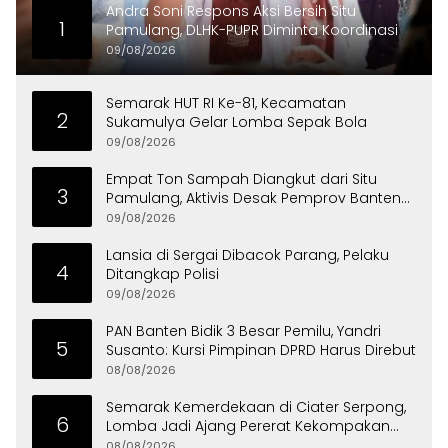
Andra Soni Respons Aksi Bersih Situ
1
Pamulang, DLHK-PUPR Diminta Koordinasi
09/08/2026
Semarak HUT RI Ke-81, Kecamatan
2
Sukamulya Gelar Lomba Sepak Bola
09/08/2026
Empat Ton Sampah Diangkut dari Situ
3
Pamulang, Aktivis Desak Pemprov Banten
Peduli Lingkungan
09/08/2026
Lansia di Sergai Dibacok Parang, Pelaku
4
Ditangkap Polisi
09/08/2026
PAN Banten Bidik 3 Besar Pemilu, Yandri
5
Susanto: Kursi Pimpinan DPRD Harus Direbut
08/08/2026
Semarak Kemerdekaan di Ciater Serpong,
6
Lomba Jadi Ajang Pererat Kekompakan
Warga
08/08/2026