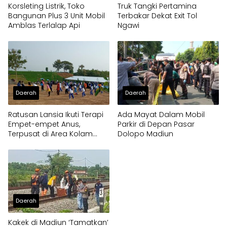
Korsleting Listrik, Toko
Truk Tangki Pertamina
Bangunan Plus 3 Unit Mobil
Terbakar Dekat Exit Tol
Amblas Terlalap Api
Ngawi
Daerah
Daerah
Ratusan Lansia Ikuti Terapi
Ada Mayat Dalam Mobil
Empet-empet Anus,
Parkir di Depan Pasar
Terpusat di Area Kolam
Dolopo Madiun
Renang Pangonan Madiun
Daerah
Kakek di Madiun ‘Tamatkan’