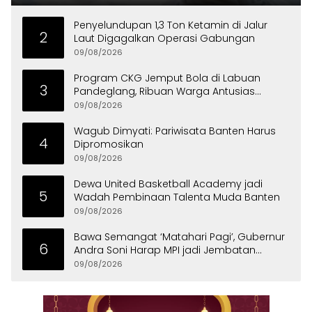
Penyelundupan 1,3 Ton Ketamin di Jalur
2
Laut Digagalkan Operasi Gabungan
09/08/2026
Program CKG Jemput Bola di Labuan
3
Pandeglang, Ribuan Warga Antusias
Periksa Kesehatan
09/08/2026
Wagub Dimyati: Pariwisata Banten Harus
4
Dipromosikan
09/08/2026
Dewa United Basketball Academy jadi
5
Wadah Pembinaan Talenta Muda Banten
09/08/2026
Bawa Semangat ‘Matahari Pagi’, Gubernur
6
Andra Soni Harap MPI jadi Jembatan
Aspirasi Warga Banten
09/08/2026