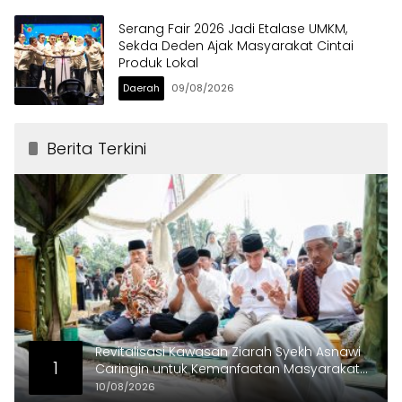
Serang Fair 2026 Jadi Etalase UMKM,
Sekda Deden Ajak Masyarakat Cintai
Produk Lokal
Daerah
09/08/2026
Berita Terkini
Revitalisasi Kawasan Ziarah Syekh Asnawi
1
Caringin untuk Kemanfaatan Masyarakat
dan Menjaga Nilai Sejarah
10/08/2026