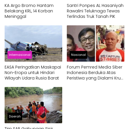
KA Argo Bromo Hantam
Santri Ponpes AL Hasaniyah
Belakang KRL, 14 Korban
Rawalini Teluknaga Tewas
Meninggal
Terlindas Truk Tanah PIK
Internasional
Nasional
EASA Peringatkan Maskapai
Forum Pemred Media Siber
Non-Eropa untuk Hindari
Indonesia Berduka Atas
Wilayah Udara Rusia Barat
Peristiwa yang Dialami Kru
TV One
Daerah
Tim SAR Gabungan Sisir