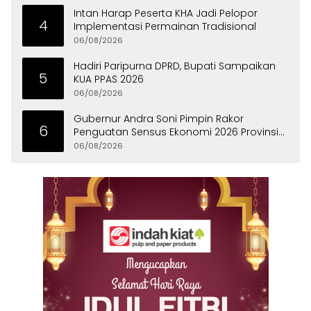
Intan Harap Peserta KHA Jadi Pelopor
4
Implementasi Permainan Tradisional
06/08/2026
Hadiri Paripurna DPRD, Bupati Sampaikan
5
KUA PPAS 2026
06/08/2026
Gubernur Andra Soni Pimpin Rakor
6
Penguatan Sensus Ekonomi 2026 Provinsi
Banten
06/08/2026