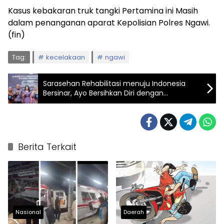
Kasus kebakaran truk tangki Pertamina ini Masih
dalam penanganan aparat Kepolisian Polres Ngawi.
(fin)
Tag:
kecelakaan
ngawi
Sarasehan Rehabilitasi menuju Indonesia
Bersinar, Ayo Bersihkan Diri dengan
Rehabilitasi
Berita Terkait
Nasional
Daerah