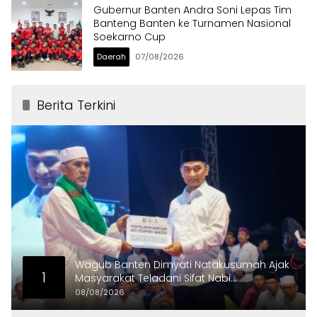
Gubernur Banten Andra Soni Lepas Tim
Banteng Banten ke Turnamen Nasional
Soekarno Cup
Daerah
07/08/2026
Berita Terkini
Wagub Banten Dimyati Natakusumah Ajak
1
Masyarakat Teladani Sifat Nabi
Muhammad
08/08/2026