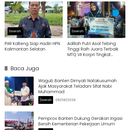
Daerah
Daerah
PWI Kalteng Siap Hadiri HPN
Adillah Putri Asal Tebing
Kalimantan Selatan
Tinggi Raih Juara Terbaik
MTQ VII Korpri Tingkat
Nasional 2024
Baca Juga
Wagub Banten Dimyati Natakusumah
Ajak Masyarakat Teladani Sifat Nabi
Muhammad
Daerah
08/08/2026
Pemprov Banten Dukung Gerakan Irigasi
Bersih Kementerian Pekerjaan Umum