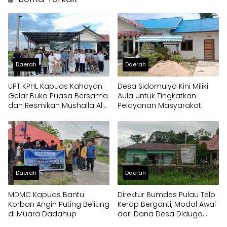
Daerah
Daerah
UPT KPHL Kapuas Kahayan
Desa Sidomulyo Kini Miliki
Gelar Buka Puasa Bersama
Aula untuk Tingkatkan
dan Resmikan Mushalla Al
Pelayanan Masyarakat
Ikhlas
Daerah
Daerah
MDMC Kapuas Bantu
Direktur Bumdes Pulau Telo
Korban Angin Puting Beliung
Kerap Berganti, Modal Awal
di Muara Dadahup
dari Dana Desa Diduga
Digelapkan Oknum