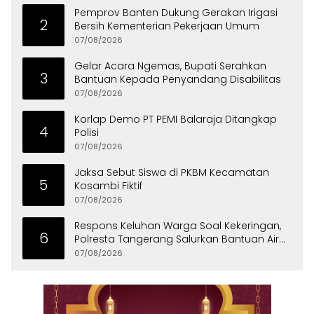
Pemprov Banten Dukung Gerakan Irigasi
2
Bersih Kementerian Pekerjaan Umum
07/08/2026
Gelar Acara Ngemas, Bupati Serahkan
3
Bantuan Kepada Penyandang Disabilitas
07/08/2026
Korlap Demo PT PEMI Balaraja Ditangkap
4
Polisi
07/08/2026
Jaksa Sebut Siswa di PKBM Kecamatan
5
Kosambi Fiktif
07/08/2026
Respons Keluhan Warga Soal Kekeringan,
6
Polresta Tangerang Salurkan Bantuan Air
Bersih ke Panongan
07/08/2026