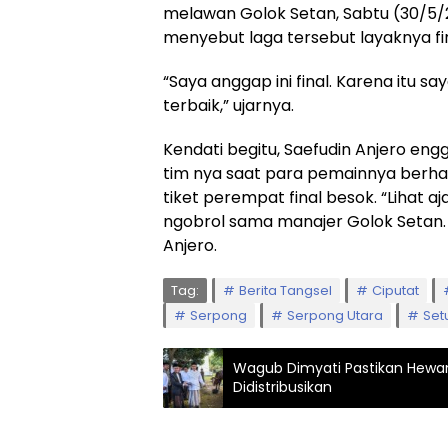
melawan Golok Setan, Sabtu (30/5/20
menyebut laga tersebut layaknya fin
“Saya anggap ini final. Karena itu s
terbaik,” ujarnya.
Kendati begitu, Saefudin Anjero eng
tim nya saat para pemainnya berh
tiket perempat final besok. “Lihat 
ngobrol sama manajer Golok Setan. K
Anjero.
Tag:
Berita Tangsel
Ciputat
Serpong
Serpong Utara
Set
Wagub Dimyati Pastikan Hewa
Didistribusikan