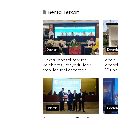
Berita Terkait
Daerah
Daera
Dinkes Tangsel Perkuat
Tahap 
Kolaborasi, Penyakit Tidak
Tangsel
Menular Jadi Ancaman
186 Uni
Utama
Persen
Daerah
Daera