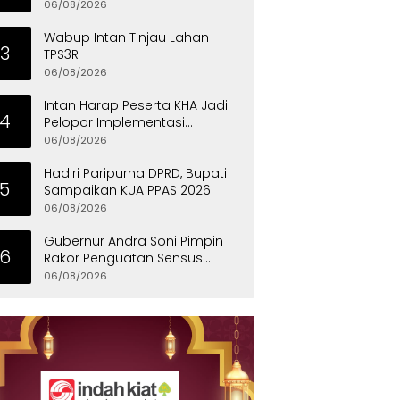
Eksklusif
06/08/2026
Wabup Intan Tinjau Lahan
3
TPS3R
06/08/2026
Intan Harap Peserta KHA Jadi
4
Pelopor Implementasi
Permainan Tradisional
06/08/2026
Hadiri Paripurna DPRD, Bupati
5
Sampaikan KUA PPAS 2026
06/08/2026
Gubernur Andra Soni Pimpin
6
Rakor Penguatan Sensus
Ekonomi 2026 Provinsi Banten
06/08/2026