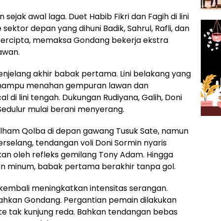
ejak awal laga. Duet Habib Fikri dan Fagih di lini
ktor depan yang dihuni Badik, Sahrul, Rafli, dan
 tercipta, memaksa Gondang bekerja ekstra
awan.
enjelang akhir babak pertama. Lini belakang yang
di mampu menahan gempuran lawan dan
l di lini tengah. Dukungan Rudiyana, Galih, Doni
edulur mulai berani menyerang.
 Ilham Qolba di depan gawang Tusuk Sate, namun
erselang, tendangan voli Doni Sormin nyaris
lkan oleh refleks gemilang Tony Adam. Hingga
run minum, babak pertama berakhir tanpa gol.
kembali meningkatkan intensitas serangan.
tahkan Gondang. Pergantian pemain dilakukan
te tak kunjung reda. Bahkan tendangan bebas