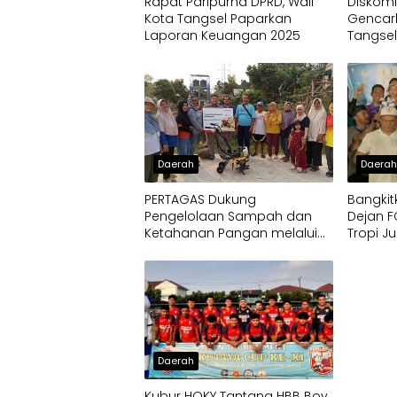
Rapat Paripurna DPRD, Wali
Diskomi
Kota Tangsel Paparkan
Gencark
Laporan Keuangan 2025
Tangsel
Daerah
Daera
PERTAGAS Dukung
Bangkit
Pengelolaan Sampah dan
Dejan F
Ketahanan Pangan melalui
Tropi J
Bantuan Mesin Cultivator
Daerah
Kubur HOKY Tantang HBB Boy