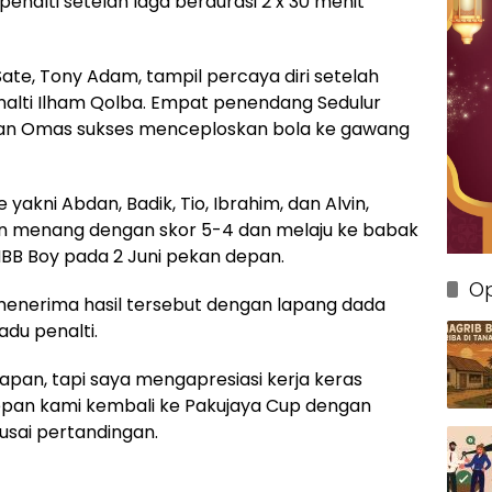
penalti setelah laga berdurasi 2 x 30 menit
ate, Tony Adam, tampil percaya diri setelah
nalti Ilham Qolba. Empat penendang Sedulur
n, dan Omas sukses menceploskan bola ke gawang
 yakni Abdan, Badik, Tio, Ibrahim, dan Alvin,
un menang dengan skor 5-4 dan melaju ke babak
BB Boy pada 2 Juni pekan depan.
Op
enerima hasil tersebut dengan lapang dada
adu penalti.
pan, tapi saya mengapresiasi kerja keras
depan kami kembali ke Pakujaya Cup dengan
 usai pertandingan.