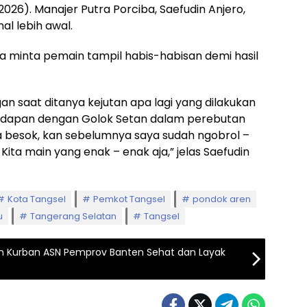
26). Manajer Putra Porciba, Saefudin Anjero,
al lebih awal.
aya minta pemain tampil habis-habisan demi hasil
gan saat ditanya kejutan apa lagi yang dilakukan
adapan dengan Golok Setan dalam perebutan
aja besok, kan sebelumnya saya sudah ngobrol –
ita main yang enak – enak aja,” jelas Saefudin
Kota Tangsel
Pemkot Tangsel
pondok aren
u
Tangerang Selatan
Tangsel
n Kurban ASN Pemprov Banten Sehat dan Layak