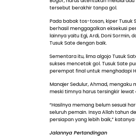
Bogor, harus ditentukan melalui adu 
tersebut berakhir tanpa gol.
Pada babak tos-tosan, kiper Tusuk S
berhasil menggagalkan eksekusi pe
lainnya yaitu Egi, Ardi, Doni Sormi
Tusuk Sate dengan baik.
Sementara itu, lima algojo Tusuk Sate
sukses mencetak gol. Tusuk Sate p
perempat final untuk menghadapi H
Manajer Sedulur, Ahmad, mengaku m
meski timnya harus tersingkir lewat 
“Hasilnya memang belum sesuai hara
seluruh pemain. Insya Allah tahun 
persiapan yang lebih baik,” katanya
Jalannya Pertandingan