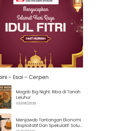
ini – Esai – Cerpen
Magrib Big Night: Riba di Tanah
Leluhur
03/08/2025
Menjawab Tantangan Ekonomi
Eksploitatif Dan Spekulatif: Solusi
Etis dan Berkeadilan