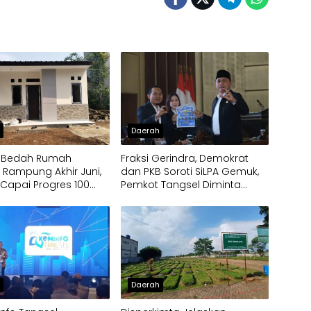
h
Daerah
I Bedah Rumah
Fraksi Gerindra, Demokrat
 Rampung Akhir Juni,
dan PKB Soroti SiLPA Gemuk,
t Capai Progres 100
Pemkot Tangsel Diminta
Percepat Eksekusi Program
h
Daerah