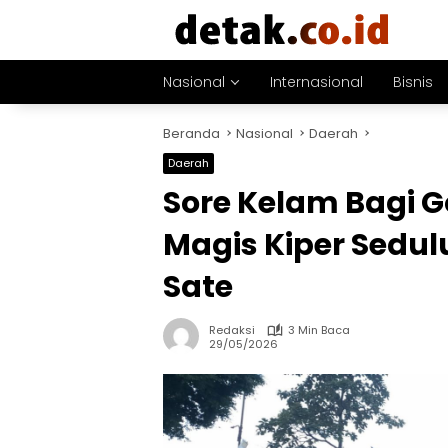
Langsung
ke
konten
Nasional
Internasional
Bisnis
Beranda
Nasional
Daerah
Daerah
Sore Kelam Bagi 
Magis Kiper Sedulu
Sate
Redaksi
3 Min Baca
29/05/2026