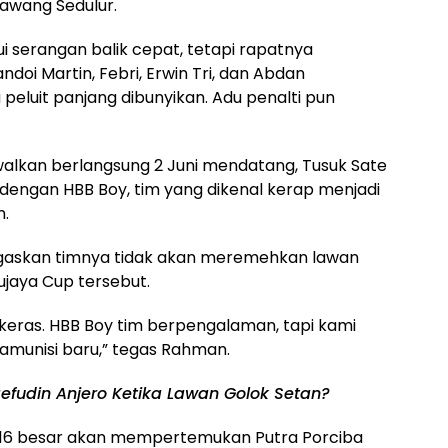
awang Sedulur.
 serangan balik cepat, tetapi rapatnya
oi Martin, Febri, Erwin Tri, dan Abdan
eluit panjang dibunyikan. Adu penalti pun
walkan berlangsung 2 Juni mendatang, Tusuk Sate
 dengan HBB Boy, tim yang dikenal kerap menjadi
m.
gaskan timnya tidak akan meremehkan lawan
ujaya Cup tersebut.
 keras. HBB Boy tim berpengalaman, tapi kami
munisi baru,” tegas Rahman.
efudin Anjero Ketika Lawan Golok Setan?
k 16 besar akan mempertemukan Putra Porciba