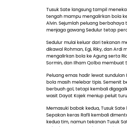
Tusuk Sate langsung tampil menekan s
tengah mampu mengalirkan bola ke se
Alvin. Sejumlah peluang berbahaya
menjaga gawang Sedulur tetap per
Sedulur mulai keluar dari tekanan m
dikawal Rohman, Egi, Riky, dan Ar
mengalirkan bola ke Agung serta Rica
Sormin, dan Ilham Qolba membuat S
Peluang emas hadir lewat sundulan
bola masih melebar tipis. Semenit b
berbuah gol, tetapi kembali digaga
wasit Dayat Kojek meniup peluit tu
Memasuki babak kedua, Tusuk Sate 
Sepakan keras Rafli kembali dimen
kedua tim, namun tekanan Tusuk Sa