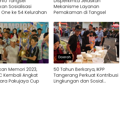
nfo Tangsel
Disperkimta Jelaskan
an Sosialisasi
Mekanisme Layanan
 One ke 54 Kelurahan
Pemakaman di Tangsel
h
Daerah
kan Memori 2023,
50 Tahun Berkarya, IKPP
C Kembali Angkat
Tangerang Perkuat Kontribusi
uara Pakujaya Cup
Lingkungan dan Sosial
melalui Rekam Jejak
Penghargaan Berkelanjutan