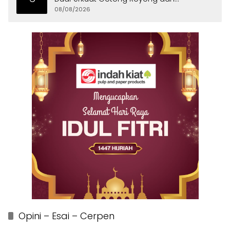
Persatuan
08/08/2026
Opini – Esai – Cerpen