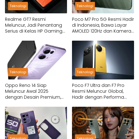
Teknologi
Teknologi
Realme GT7 Resmi
Poco M7 Pro 5G Resmi Hadir
Meluncur, Jadi Penantang
di Indonesia, Bawa Layar
Serius di Kelas HP Gaming
AMOLED 120Hz dan Kamera
2025
OIS!
Teknologi
Teknologi
Oppo Reno 14 Siap
Poco F7 Ultra dan F7 Pro
Meluncur Awal 2025
Resmi Meluncur Global,
dengan Desain Premium,
Hadir dengan Performa
Fitur Flagship dan Harga
Flagship Killer
Tetap Ramah
Teknologi
Teknologi