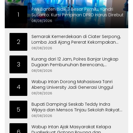
PAN Banten Bidik 3 Besar Pemilu, Yandri
1
Susanto: Kursi Pimpinan DPRD Harus Direbut
08/08/2026
Semarak Kemerdekaan di Ciater Serpong,
2
Lomba Jadi Ajang Pererat Kekompakan
Warga
08/08/2026
Kurang dari 12 Jam, Polres Banjar Ungkap
3
Dugaan Pembunuhan Berencana,
Tersangka Diciduk di Bandung
08/08/2026
Wabup Intan Dorong Mahasiswa Tanri
4
Abeng University Jadi Generasi Unggul
08/08/2026
Bupati Dampingi Seskab Teddy Indra
5
Wijaya dan Mensos Tinjau Sekolah Rakyat
di Curug
08/08/2026
Wabup Intan Ajak Masyarakat Kelapa
6
DuaPerkuat Gotong Royong dan