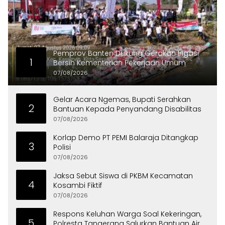
Pemprov Banten Dukung Gerakan Irigasi
1
Bersih Kementerian Pekerjaan Umum
07/08/2026
Gelar Acara Ngemas, Bupati Serahkan
2
Bantuan Kepada Penyandang Disabilitas
07/08/2026
Korlap Demo PT PEMI Balaraja Ditangkap
3
Polisi
07/08/2026
Jaksa Sebut Siswa di PKBM Kecamatan
4
Kosambi Fiktif
07/08/2026
Respons Keluhan Warga Soal Kekeringan,
5
Polresta Tangerang Salurkan Bantuan Air