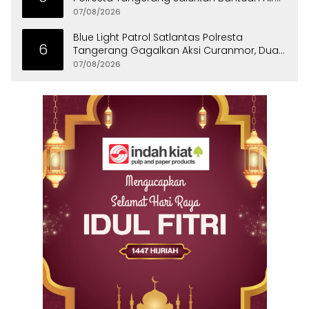
Bersih ke Panongan
07/08/2026
Blue Light Patrol Satlantas Polresta
6
Tangerang Gagalkan Aksi Curanmor, Dua
Pria Diamankan
07/08/2026