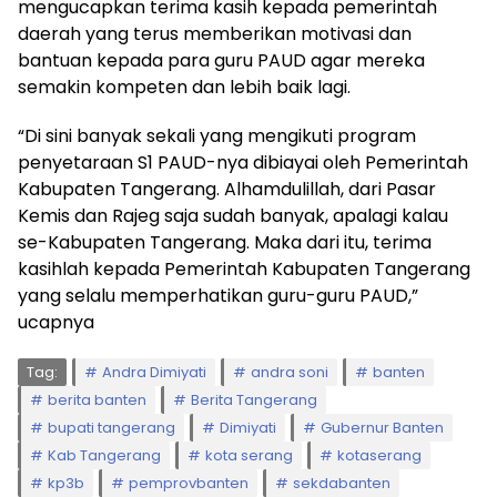
mengucapkan terima kasih kepada pemerintah
daerah yang terus memberikan motivasi dan
bantuan kepada para guru PAUD agar mereka
semakin kompeten dan lebih baik lagi.
“​Di sini banyak sekali yang mengikuti program
penyetaraan S1 PAUD-nya dibiayai oleh Pemerintah
Kabupaten Tangerang. Alhamdulillah, dari Pasar
Kemis dan Rajeg saja sudah banyak, apalagi kalau
se-Kabupaten Tangerang​. Maka dari itu, terima
kasihlah kepada Pemerintah Kabupaten Tangerang
yang selalu memperhatikan guru-guru PAUD,”
ucapnya
Tag:
Andra Dimiyati
andra soni
banten
berita banten
Berita Tangerang
bupati tangerang
Dimiyati
Gubernur Banten
Kab Tangerang
kota serang
kotaserang
kp3b
pemprovbanten
sekdabanten