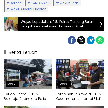
serang
TANGERANG
wakil bupati
Wakil Gubernur Banten
Wujud Kepedulian, PJU Polres Tanjung Balai
Jenguk Personel yang Terbaring Sakit
Berita Terkait
Daerah
Daerah
Korlap Demo PT PEMI
Jaksa Sebut Siswa di PKBM
Balaraja Ditangkap Polisi
Kecamatan Kosambi Fiktif