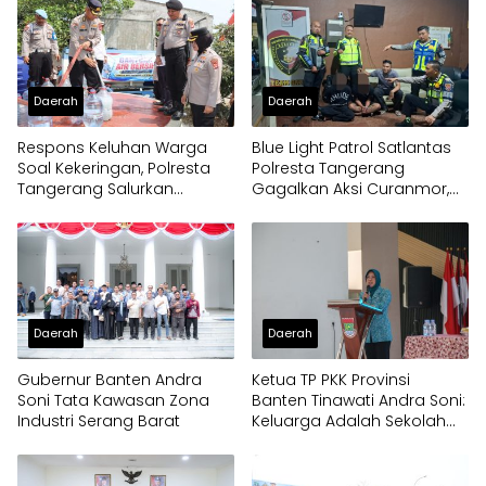
Daerah
Daerah
Respons Keluhan Warga
Blue Light Patrol Satlantas
Soal Kekeringan, Polresta
Polresta Tangerang
Tangerang Salurkan
Gagalkan Aksi Curanmor,
Bantuan Air Bersih ke
Dua Pria Diamankan
Panongan
Daerah
Daerah
Gubernur Banten Andra
Ketua TP PKK Provinsi
Soni Tata Kawasan Zona
Banten Tinawati Andra Soni:
Industri Serang Barat
Keluarga Adalah Sekolah
Pertama