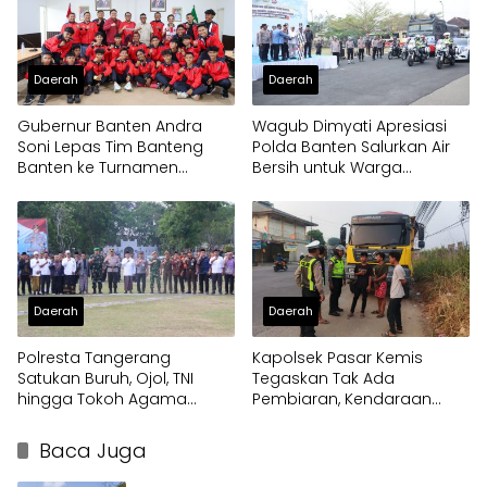
Daerah
Daerah
Gubernur Banten Andra
Wagub Dimyati Apresiasi
Soni Lepas Tim Banteng
Polda Banten Salurkan Air
Banten ke Turnamen
Bersih untuk Warga
Nasional Soekarno Cup
Terdampak Kekeringan
Daerah
Daerah
Polresta Tangerang
Kapolsek Pasar Kemis
Satukan Buruh, Ojol, TNI
Tegaskan Tak Ada
hingga Tokoh Agama
Pembiaran, Kendaraan
dalam Sabuk Kamtibmas
Berat di Bahu Jalan
Langsung Ditertibkan
Baca Juga