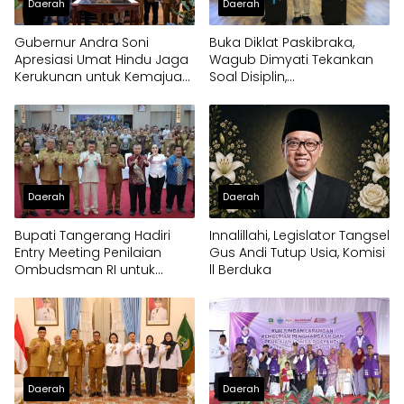
Daerah
Daerah
Gubernur Andra Soni
Buka Diklat Paskibraka,
Apresiasi Umat Hindu Jaga
Wagub Dimyati Tekankan
Kerukunan untuk Kemajuan
Soal Disiplin,
Provinsi Banten
Kepemimpinan, dan
Prestasi Akademik
Daerah
Daerah
Bupati Tangerang Hadiri
Innalillahi, Legislator Tangsel
Entry Meeting Penilaian
Gus Andi Tutup Usia, Komisi
Ombudsman RI untuk
ll Berduka
Tingkatkan Kualitas
Pelayanan Publik
Daerah
Daerah