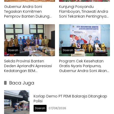
Gubernur Andra Soni
Kunjungi Posyandu
Tegaskan Komitmen
Flamboyan, Tinawati Andra
Pemprov Banten Dukung
Soni Tekankan Pentingnya
Program Makan Bergizi
Solidaritas
Gratis
Daerah
Daerah
Sekda Provinsi Banten
Program Cek Kesehatan
Deden Apriandhi Apresiasi
Gratis Nyaris Paripurna,
Kedatangan BEM
Gubernur Andra Soni Akan
Nusantara
Perluas Layanan
Baca Juga
Korlap Demo PT PEMI Balaraja Ditangkap
Polisi
Daerah
07/08/2026