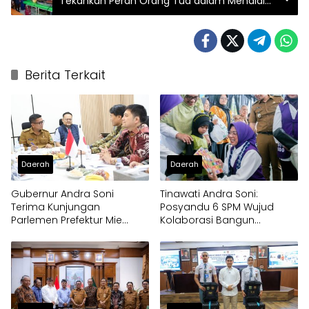
Tekankan Peran Orang Tua dalam Mendidik
Anak
Berita Terkait
Daerah
Daerah
Gubernur Andra Soni
Tinawati Andra Soni:
Terima Kunjungan
Posyandu 6 SPM Wujud
Parlemen Prefektur Mie
Kolaborasi Bangun
Jepang
Pelayanan Masyarakat