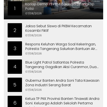
Korlap Demo PT PEMI Balaraja Ditangkap
1
Polisi
07/08/2026
Jaksa Sebut Siswa di PKBM Kecamatan
2
Kosambi Fiktif
07/08/2026
Respons Keluhan Warga Soal Kekeringan,
3
Polresta Tangerang Salurkan Bantuan Air
Bersih ke Panongan
07/08/2026
Blue Light Patrol Satlantas Polresta
4
Tangerang Gagalkan Aksi Curanmor, Dua
Pria Diamankan
07/08/2026
Gubernur Banten Andra Soni Tata Kawasan
5
Zona Industri Serang Barat
07/08/2026
Ketua TP PKK Provinsi Banten Tinawati Andra
6
Soni: Keluarga Adalah Sekolah Pertama