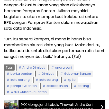
dengan diskusi bulanan yang akan dilakukannya
bersama Pemprov Banten. Juliana meyakini
kegiatan itu akan memperkuat kolaborasi antara
BPS dengan Pemprov Banten dalam mewujudkan
satu data Indonesia.
“BPS itu seperti kompas, di mana ia harus bisa
memberikan akurasi data yang kuat. Maka dari itu,
ketika ada ide untuk dilakukan pertemuan rutin kami
sangat menyambut baik,” katanya. (Zal)
Tag:
Andra Dimiyati
andra soni
berita banten
Dimiyati
Gubernur Banten
kota serang
kotaserang
kp3b
pemprovbanten
sekdabanten
serang
Wakil Gubernur Banten
PKK Mengajar di Lebak, Tinawati Andra Soni