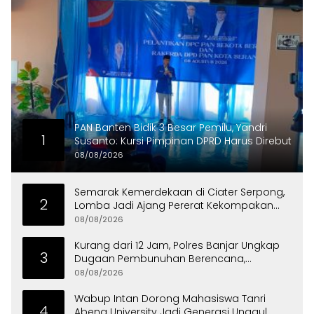
PAN Banten Bidik 3 Besar Pemilu, Yandri
1
Susanto: Kursi Pimpinan DPRD Harus Direbut
08/08/2026
Semarak Kemerdekaan di Ciater Serpong,
2
Lomba Jadi Ajang Pererat Kekompakan
Warga
08/08/2026
Kurang dari 12 Jam, Polres Banjar Ungkap
3
Dugaan Pembunuhan Berencana,
Tersangka Diciduk di Bandung
08/08/2026
Wabup Intan Dorong Mahasiswa Tanri
4
Abeng University Jadi Generasi Unggul