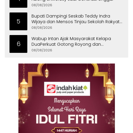
08/08/2026
Bupati Dampingi Seskab Teddy Indra
5
Wijaya dan Mensos Tinjau Sekolah Rakyat
di Curug
08/08/2026
Wabup Intan Ajak Masyarakat Kelapa
6
DuaPerkuat Gotong Royong dan
Persatuan
08/08/2026