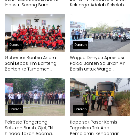
Industri Serang Barat
Keluarga Adalah Sekolah
Pertama
Daerah
Daerah
Gubernur Banten Andra
Wagub Dimyati Apresiasi
Soni Lepas Tim Banteng
Polda Banten Salurkan Air
Banten ke Turnamen
Bersih untuk Warga
Nasional Soekarno Cup
Terdampak Kekeringan
Daerah
Daerah
Polresta Tangerang
Kapolsek Pasar Kemis
Satukan Buruh, Ojol, TNI
Tegaskan Tak Ada
hingga Tokoh Agama
Pembiaran, Kendaraan