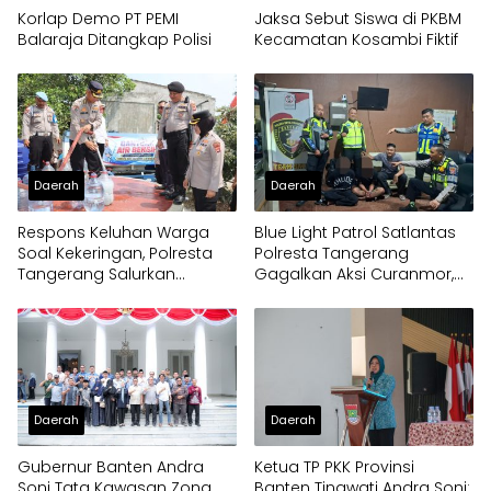
Korlap Demo PT PEMI
Jaksa Sebut Siswa di PKBM
Balaraja Ditangkap Polisi
Kecamatan Kosambi Fiktif
Daerah
Daerah
Respons Keluhan Warga
Blue Light Patrol Satlantas
Soal Kekeringan, Polresta
Polresta Tangerang
Tangerang Salurkan
Gagalkan Aksi Curanmor,
Bantuan Air Bersih ke
Dua Pria Diamankan
Panongan
Daerah
Daerah
Gubernur Banten Andra
Ketua TP PKK Provinsi
Soni Tata Kawasan Zona
Banten Tinawati Andra Soni: