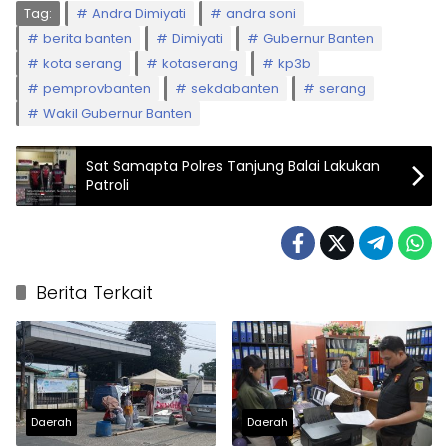
Tag:
Andra Dimiyati
andra soni
berita banten
Dimiyati
Gubernur Banten
kota serang
kotaserang
kp3b
pemprovbanten
sekdabanten
serang
Wakil Gubernur Banten
Sat Samapta Polres Tanjung Balai Lakukan
Patroli
Berita Terkait
Daerah
Daerah