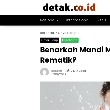
Langsung
ke
konten
Nasional
Internasional
Bisnis
Beranda
Gaya Hidup
Gaya Hidup
Kesehatan
Benarkah Mandi M
Rematik?
Redaksi
2 Min Baca
17/10/2024