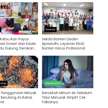
h
Daerah
 Katsu Ikan Payus:
Sekda Banten Deden
asi Dosen dan Kader
Apriandhi: Layanan RSUD
du Dukung Gerakan
Banten Harus Profesional
l Cegah Stunting
idup
Kesehatan
 Penggunaan Minyak
Benarkah Minum Air Sebelum
Berulang, Ini Batas
Tidur Merusak Ginjal? Cek
a!
Faktanya