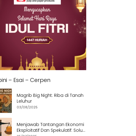
ini – Esai – Cerpen
Magrib Big Night: Riba di Tanah
Leluhur
03/08/2025
Menjawab Tantangan Ekonomi
Eksploitatif Dan Spekulatif: Solusi
Etis dan Berkeadilan