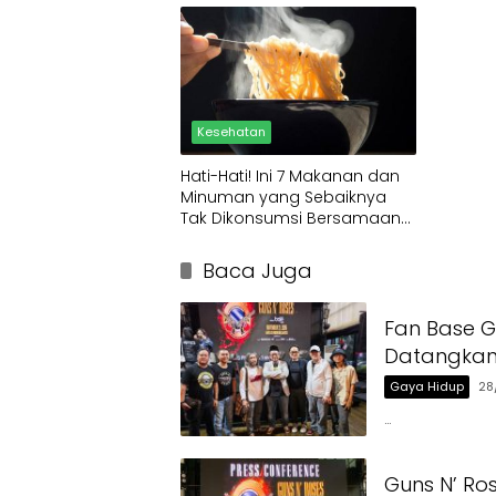
Kesehatan
Hati-Hati! Ini 7 Makanan dan
Minuman yang Sebaiknya
Tak Dikonsumsi Bersamaan
dengan Mie Instan
Baca Juga
Fan Base G
Datangkan 
Gaya Hidup
28
…
Guns N’ Ro