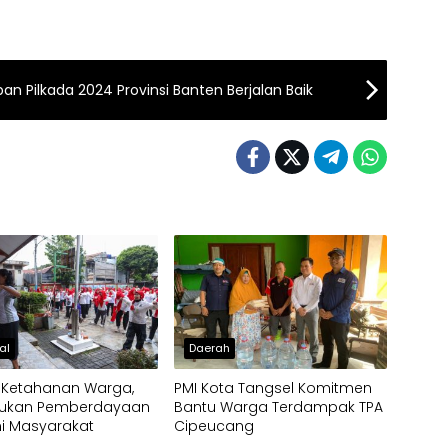
an Pilkada 2024 Provinsi Banten Berjalan Baik
al
Daerah
 Ketahanan Warga,
PMI Kota Tangsel Komitmen
kukan Pemberdayaan
Bantu Warga Terdampak TPA
i Masyarakat
Cipeucang