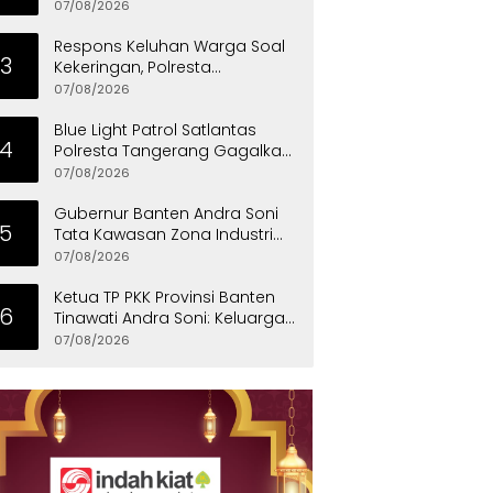
07/08/2026
Respons Keluhan Warga Soal
3
Kekeringan, Polresta
Tangerang Salurkan Bantuan
07/08/2026
Air Bersih ke Panongan
Blue Light Patrol Satlantas
4
Polresta Tangerang Gagalkan
Aksi Curanmor, Dua Pria
07/08/2026
Diamankan
Gubernur Banten Andra Soni
5
Tata Kawasan Zona Industri
Serang Barat
07/08/2026
Ketua TP PKK Provinsi Banten
6
Tinawati Andra Soni: Keluarga
Adalah Sekolah Pertama
07/08/2026