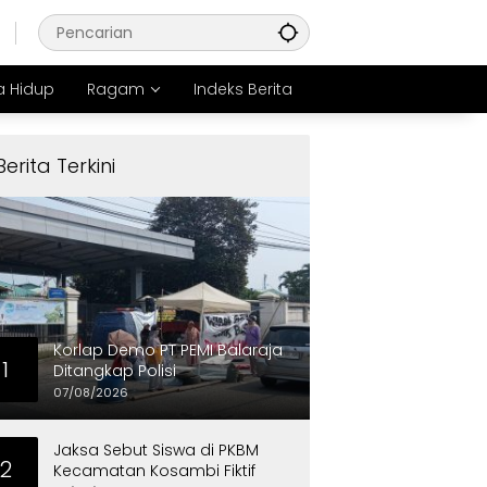
 Hidup
Ragam
Indeks Berita
Berita Terkini
Korlap Demo PT PEMI Balaraja
1
Ditangkap Polisi
07/08/2026
Jaksa Sebut Siswa di PKBM
2
Kecamatan Kosambi Fiktif