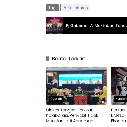
Tag:
Kesehatan
Pj Gubernur Al Muktabar: Tahap
Berita Terkait
Daerah
Nasion
Dinkes Tangsel Perkuat
Perkuat
Kolaborasi, Penyakit Tidak
BNN La
Menular Jadi Ancaman
Ekonom
Utama