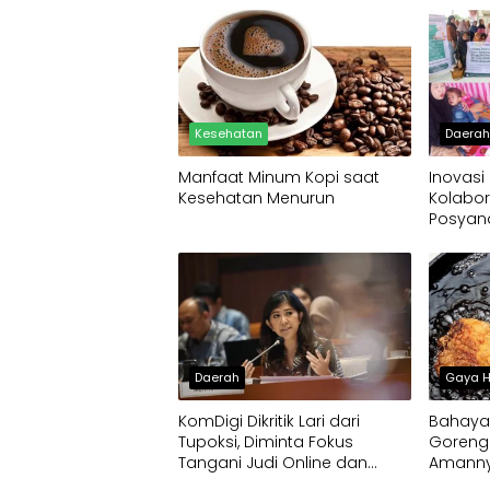
Kesehatan
Daera
Manfaat Minum Kopi saat
Inovasi
Kesehatan Menurun
Kolabor
Posyan
Nasiona
Daerah
Gaya H
KomDigi Dikritik Lari dari
Bahaya
Tupoksi, Diminta Fokus
Goreng 
Tangani Judi Online dan
Amanny
Pornografi