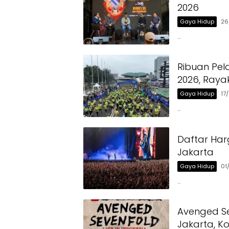
2026
Gaya Hidup
26
…
Ribuan Pel
2026, Ray
Gaya Hidup
17
…
Daftar Har
Jakarta
Gaya Hidup
01
…
Avenged Se
Jakarta, Ko