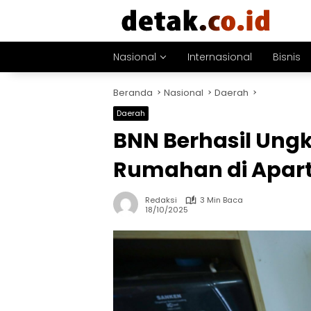
Langsung
ke
konten
Nasional
Internasional
Bisnis
Beranda
Nasional
Daerah
Daerah
BNN Berhasil Ung
Rumahan di Apar
Redaksi
3 Min Baca
18/10/2025