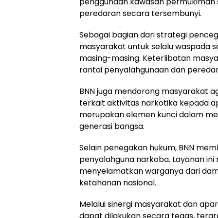
penggunaan kawasan permukiman se
peredaran secara tersembunyi.
Sebagai bagian dari strategi pence
masyarakat untuk selalu waspada s
masing-masing. Keterlibatan masy
rantai penyalahgunaan dan peredar
BNN juga mendorong masyarakat aga
terkait aktivitas narkotika kepada 
merupakan elemen kunci dalam m
generasi bangsa.
Selain penegakan hukum, BNN member
penyalahguna narkoba. Layanan in
menyelamatkan warganya dari dam
ketahanan nasional.
Melalui sinergi masyarakat dan apa
dapat dilakukan secara tegas, terar