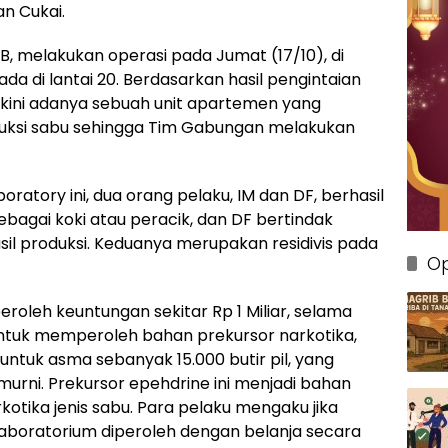
n Cukai.
B, melakukan operasi pada Jumat (17/10), di
da di lantai 20. Berdasarkan hasil pengintaian
kini adanya sebuah unit apartemen yang
uksi sabu sehingga Tim Gabungan melakukan
ratory ini, dua orang pelaku, IM dan DF, berhasil
bagai koki atau peracik, dan DF bertindak
il produksi. Keduanya merupakan residivis pada
Op
leh keuntungan sekitar Rp 1 Miliar, selama
Untuk memperoleh bahan prekursor narkotika,
tuk asma sebanyak 15.000 butir pil, yang
murni. Prekursor epehdrine ini menjadi bahan
tika jenis sabu. Para pelaku mengaku jika
laboratorium diperoleh dengan belanja secara