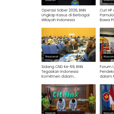
Operasi Saber 2026, BNN
Curi HP 
Ungkap Kasus di Berbagai
Pamula
Wilayah Indonesia
Bawa Pi
Nasional
Nasion
Sidang CND Ke-69, BNN
Forum 
Tegaskan Indonesia
Pendek
Komitmen dalam
dalam 
Pengendalian Narkotika
Narkoti
Daerah
Nasion