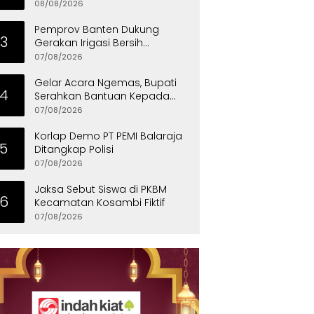
Masyarakat Teladani Sifat Nabi
08/08/2026
Muhammad
Pemprov Banten Dukung
3
Gerakan Irigasi Bersih
Kementerian Pekerjaan Umum
07/08/2026
Gelar Acara Ngemas, Bupati
4
Serahkan Bantuan Kepada
Penyandang Disabilitas
07/08/2026
Korlap Demo PT PEMI Balaraja
5
Ditangkap Polisi
07/08/2026
Jaksa Sebut Siswa di PKBM
6
Kecamatan Kosambi Fiktif
07/08/2026