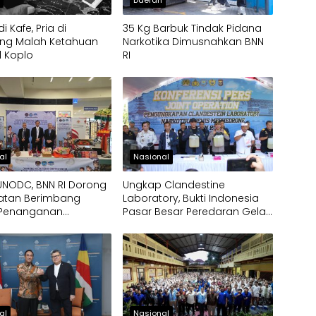
di Kafe, Pria di
35 Kg Barbuk Tindak Pidana
ng Malah Ketahuan
Narkotika Dimusnahkan BNN
l Koplo
RI
al
Nasional
UNODC, BNN RI Dorong
Ungkap Clandestine
atan Berimbang
Laboratory, Bukti Indonesia
Penanganan
Pasar Besar Peredaran Gelap
ka
Narkoba
al
Nasional