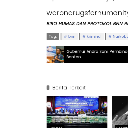
warondrugsforhumanit
BIRO HUMAS DAN PROTOKOL BNN R
Tag:
bnn
kriminal
Narkob
Gubernur Andra Soni: Pembinaan
Banten
Berita Terkait
Daerah
Daera