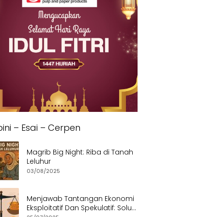
ini – Esai – Cerpen
Magrib Big Night: Riba di Tanah
Leluhur
03/08/2025
Menjawab Tantangan Ekonomi
Eksploitatif Dan Spekulatif: Solusi
Etis dan Berkeadilan