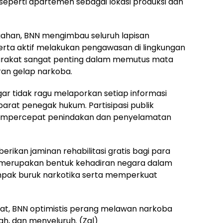
perti apartemen sebagai lokasi produksi dan
gahan, BNN mengimbau seluruh lapisan
erta aktif melakukan pengawasan di lingkungan
arakat sangat penting dalam memutus mata
an gelap narkoba.
r tidak ragu melaporkan setiap informasi
aparat penegak hukum. Partisipasi publik
empercepat penindakan dan penyelamatan
ikan jaminan rehabilitasi gratis bagi para
i merupakan bentuk kehadiran negara dalam
pak buruk narkotika serta memperkuat
rat, BNN optimistis perang melawan narkoba
ah, dan menyeluruh. (Zal)