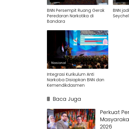
BNN Persempit Ruang Gerak
BNN jad
Peredaran Narkotika di
Seychel
Bandara
Nasional
Integrasi Kurikulum Anti
Narkoba Disiapkan BNN dan
Kemendikdasmen
Baca Juga
Perkuat Pe
Masyarakat
2026