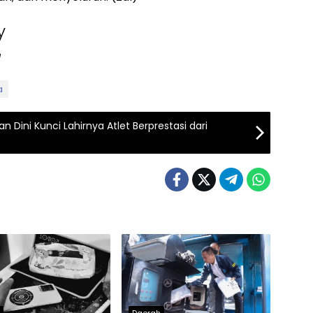
y
I
a
 Dini Kunci Lahirnya Atlet Berprestasi dari
h
Daerah