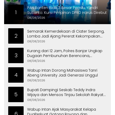
PAN Banten Bidik 3 Besar Pemilu, Yandri
1
Susanto: Kursi Pimpinan DPRD Harus Direbut
08/08/2026
Semarak Kemerdekaan di Ciater Serpong,
2
Lomba Jadi Ajang Pererat Kekompakan
Warga
08/08/2026
Kurang dari 12 Jam, Polres Banjar Ungkap
3
Dugaan Pembunuhan Berencana,
Tersangka Diciduk di Bandung
08/08/2026
Wabup Intan Dorong Mahasiswa Tanri
4
Abeng University Jadi Generasi Unggul
08/08/2026
Bupati Dampingi Seskab Teddy Indra
5
Wijaya dan Mensos Tinjau Sekolah Rakyat
di Curug
08/08/2026
Wabup Intan Ajak Masyarakat Kelapa
6
DuaPerkuat Gotong Royong dan