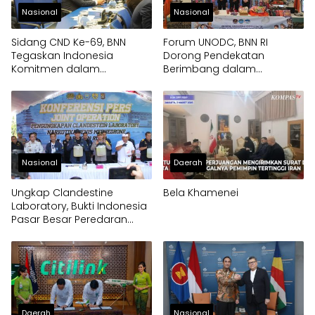
Nasional
Nasional
Sidang CND Ke-69, BNN
Forum UNODC, BNN RI
Tegaskan Indonesia
Dorong Pendekatan
Komitmen dalam
Berimbang dalam
Pengendalian Narkotika
Penanganan Narkotika
Nasional
Daerah
Ungkap Clandestine
Bela Khamenei
Laboratory, Bukti Indonesia
Pasar Besar Peredaran
Gelap Narkoba
Daerah
Nasional