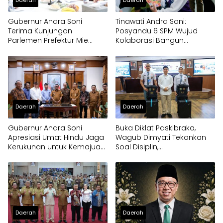
Daerah
Daerah
Gubernur Andra Soni
Tinawati Andra Soni:
Terima Kunjungan
Posyandu 6 SPM Wujud
Parlemen Prefektur Mie
Kolaborasi Bangun
Jepang
Pelayanan Masyarakat
Daerah
Daerah
Gubernur Andra Soni
Buka Diklat Paskibraka,
Apresiasi Umat Hindu Jaga
Wagub Dimyati Tekankan
Kerukunan untuk Kemajuan
Soal Disiplin,
Provinsi Banten
Kepemimpinan, dan
Prestasi Akademik
Daerah
Daerah