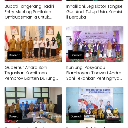
Bupati Tangerang Hadiri
Innalillahi, Legislator Tangsel
Entry Meeting Penilaian
Gus Andi Tutup Usia, Komisi
Ombudsman RI untuk
ll Berduka
Tingkatkan Kualitas
Pelayanan Publik
Daerah
Daerah
Gubernur Andra Soni
Kunjungi Posyandu
Tegaskan Komitmen
Flamboyan, Tinawati Andra
Pemprov Banten Dukung
Soni Tekankan Pentingnya
Program Makan Bergizi
Solidaritas
Gratis
Daerah
Daerah