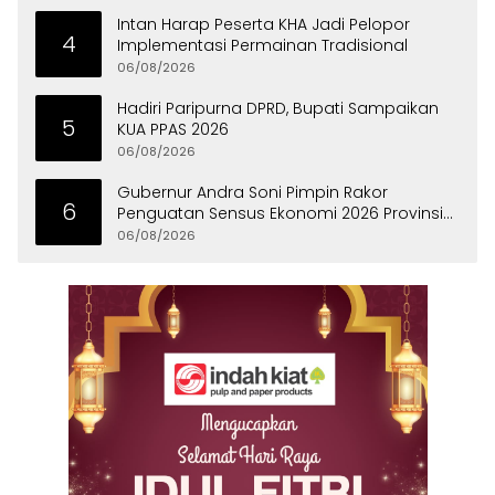
Intan Harap Peserta KHA Jadi Pelopor
4
Implementasi Permainan Tradisional
06/08/2026
Hadiri Paripurna DPRD, Bupati Sampaikan
5
KUA PPAS 2026
06/08/2026
Gubernur Andra Soni Pimpin Rakor
6
Penguatan Sensus Ekonomi 2026 Provinsi
Banten
06/08/2026