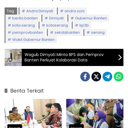
Tag:
Andra Dimiyati
andra soni
berita banten
Dimiyati
Gubernur Banten
kota serang
kotaserang
kp3b
pemprovbanten
sekdabanten
serang
Wakil Gubernur Banten
Wagub Dimyati Minta BPS dan Pemprov
Banten Perkuat Kolaborasi Data
Berita Terkait