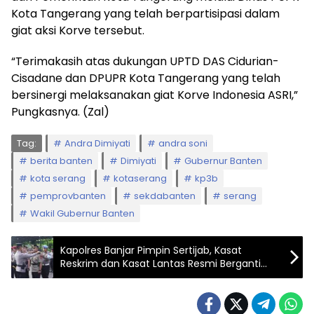
Kota Tangerang yang telah berpartisipasi dalam
giat aksi Korve tersebut.
“Terimakasih atas dukungan UPTD DAS Cidurian-
Cisadane dan DPUPR Kota Tangerang yang telah
bersinergi melaksanakan giat Korve Indonesia ASRI,”
Pungkasnya. (Zal)
Tag:
Andra Dimiyati
andra soni
berita banten
Dimiyati
Gubernur Banten
kota serang
kotaserang
kp3b
pemprovbanten
sekdabanten
serang
Wakil Gubernur Banten
Kapolres Banjar Pimpin Sertijab, Kasat
Reskrim dan Kasat Lantas Resmi Berganti
Kepemimpinan