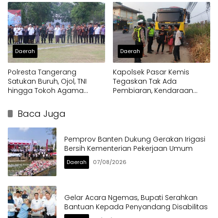
Daerah
Daerah
Polresta Tangerang
Kapolsek Pasar Kemis
Satukan Buruh, Ojol, TNI
Tegaskan Tak Ada
hingga Tokoh Agama
Pembiaran, Kendaraan
dalam Sabuk Kamtibmas
Berat di Bahu Jalan
Langsung Ditertibkan
Baca Juga
Pemprov Banten Dukung Gerakan Irigasi
Bersih Kementerian Pekerjaan Umum
Daerah
07/08/2026
Gelar Acara Ngemas, Bupati Serahkan
Bantuan Kepada Penyandang Disabilitas