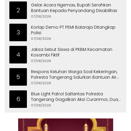
Gelar Acara Ngemas, Bupati Serahkan
2
Bantuan Kepada Penyandang Disabilitas
07/08/2026
Korlap Demo PT PEMI Balaraja Ditangkap
3
Polisi
07/08/2026
Jaksa Sebut Siswa di PKBM Kecamatan
4
Kosambi Fiktif
07/08/2026
Respons Keluhan Warga Soal Kekeringan,
5
Polresta Tangerang Salurkan Bantuan Air
Bersih ke Panongan
07/08/2026
Blue Light Patrol Satlantas Polresta
6
Tangerang Gagalkan Aksi Curanmor, Dua
Pria Diamankan
07/08/2026