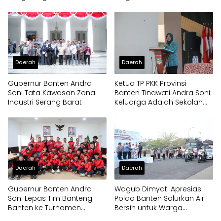
Bantuan Air Bersih ke
Dua Pria Diamankan
Panongan
Daerah
Daerah
Gubernur Banten Andra
Ketua TP PKK Provinsi
Soni Tata Kawasan Zona
Banten Tinawati Andra Soni:
Industri Serang Barat
Keluarga Adalah Sekolah
Pertama
Daerah
Daerah
Gubernur Banten Andra
Wagub Dimyati Apresiasi
Soni Lepas Tim Banteng
Polda Banten Salurkan Air
Banten ke Turnamen
Bersih untuk Warga
Nasional Soekarno Cup
Terdampak Kekeringan