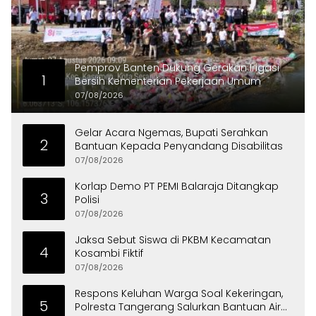
Pemprov Banten Dukung Gerakan Irigasi
1
Bersih Kementerian Pekerjaan Umum
07/08/2026
Gelar Acara Ngemas, Bupati Serahkan
2
Bantuan Kepada Penyandang Disabilitas
07/08/2026
Korlap Demo PT PEMI Balaraja Ditangkap
3
Polisi
07/08/2026
Jaksa Sebut Siswa di PKBM Kecamatan
4
Kosambi Fiktif
07/08/2026
Respons Keluhan Warga Soal Kekeringan,
5
Polresta Tangerang Salurkan Bantuan Air