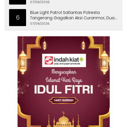
Bersih ke Panongan
07/08/2026
Blue Light Patrol Satlantas Polresta
6
Tangerang Gagalkan Aksi Curanmor, Dua
Pria Diamankan
07/08/2026