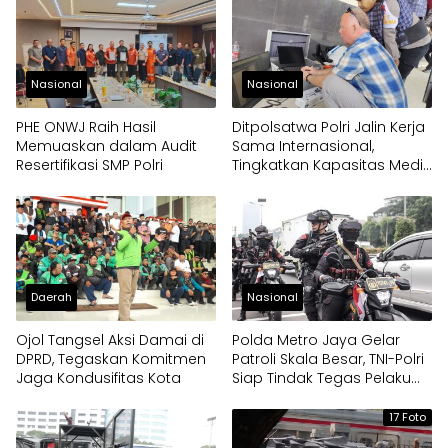
Nasional
Nasional
PHE ONWJ Raih Hasil
Ditpolsatwa Polri Jalin Kerja
Memuaskan dalam Audit
Sama Internasional,
Resertifikasi SMP Polri
Tingkatkan Kapasitas Medis
Hewan Khusus Bersama
Pakar Polandia dan IPB
Daerah
Nasional
Ojol Tangsel Aksi Damai di
Polda Metro Jaya Gelar
DPRD, Tegaskan Komitmen
Patroli Skala Besar, TNI-Polri
Jaga Kondusifitas Kota
Siap Tindak Tegas Pelaku
Anarkis
17 Foto