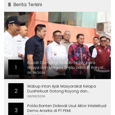
Berita Terkini
Bupati Dampingi Seskab Teddy Indra
1
Wijaya dan Mensos Tinjau Sekolah Rakyat
di Curug
08/08/2026
Wabup Intan Ajak Masyarakat Kelapa
2
DuaPerkuat Gotong Royong dan
Persatuan
08/08/2026
Polda Banten Didesak Usut Aktor Intelektual
3
Demo Anarkis di PT PEMI