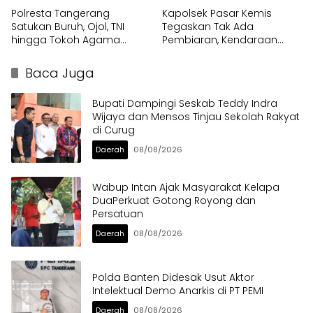
Polresta Tangerang
Kapolsek Pasar Kemis
Satukan Buruh, Ojol, TNI
Tegaskan Tak Ada
hingga Tokoh Agama
Pembiaran, Kendaraan
dalam Sabuk Kamtibmas
Berat di Bahu Jalan
Langsung Ditertibkan
Baca Juga
Bupati Dampingi Seskab Teddy Indra
Wijaya dan Mensos Tinjau Sekolah Rakyat
di Curug
Daerah
08/08/2026
Wabup Intan Ajak Masyarakat Kelapa
DuaPerkuat Gotong Royong dan
Persatuan
Daerah
08/08/2026
Polda Banten Didesak Usut Aktor
Intelektual Demo Anarkis di PT PEMI
Daerah
08/08/2026