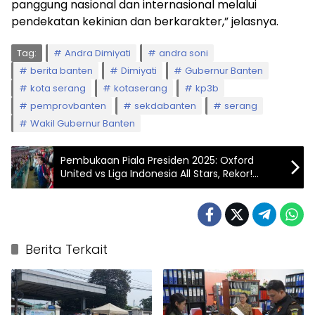
panggung nasional dan internasional melalui
pendekatan kekinian dan berkarakter,” jelasnya.
Tag:
Andra Dimiyati
andra soni
berita banten
Dimiyati
Gubernur Banten
kota serang
kotaserang
kp3b
pemprovbanten
sekdabanten
serang
Wakil Gubernur Banten
Pembukaan Piala Presiden 2025: Oxford
United vs Liga Indonesia All Stars, Rekor!
Disaksikan Lebih dari 41 Ribu Penonton
Berita Terkait