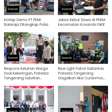
Daerah
Daerah
Korlap Demo PT PEMI
Jaksa Sebut Siswa di PKBM
Balaraja Ditangkap Polisi
Kecamatan Kosambi Fiktif
Daerah
Daerah
Respons Keluhan Warga
Blue Light Patrol Satlantas
Soal Kekeringan, Polresta
Polresta Tangerang
Tangerang Salurkan
Gagalkan Aksi Curanmor,
Bantuan Air Bersih ke
Dua Pria Diamankan
Panongan
Daerah
Daerah