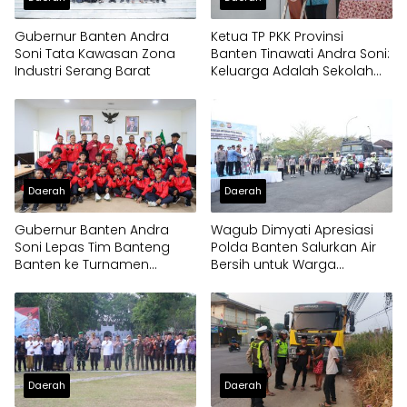
Gubernur Banten Andra
Ketua TP PKK Provinsi
Soni Tata Kawasan Zona
Banten Tinawati Andra Soni:
Industri Serang Barat
Keluarga Adalah Sekolah
Pertama
Daerah
Daerah
Gubernur Banten Andra
Wagub Dimyati Apresiasi
Soni Lepas Tim Banteng
Polda Banten Salurkan Air
Banten ke Turnamen
Bersih untuk Warga
Nasional Soekarno Cup
Terdampak Kekeringan
Daerah
Daerah