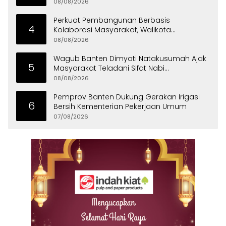
08/08/2026
Perkuat Pembangunan Berbasis
4
Kolaborasi Masyarakat, Walikota
Tangerang Raih LPM Award 2026
08/08/2026
Wagub Banten Dimyati Natakusumah Ajak
5
Masyarakat Teladani Sifat Nabi
Muhammad
08/08/2026
Pemprov Banten Dukung Gerakan Irigasi
6
Bersih Kementerian Pekerjaan Umum
07/08/2026