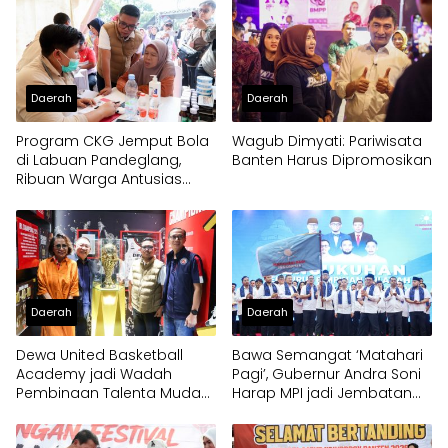
Daerah
Daerah
Program CKG Jemput Bola
Wagub Dimyati: Pariwisata
di Labuan Pandeglang,
Banten Harus Dipromosikan
Ribuan Warga Antusias
Periksa Kesehatan
Daerah
Daerah
Dewa United Basketball
Bawa Semangat ‘Matahari
Academy jadi Wadah
Pagi’, Gubernur Andra Soni
Pembinaan Talenta Muda
Harap MPI jadi Jembatan
Banten
Aspirasi Warga Banten