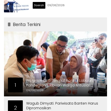
Daerah
09/08/2026
Berita Terkini
Program CKG Jemput Bola di Labuan
1
Pandeglang, Ribuan Warga Antusias
Periksa Kesehatan
09/08/2026
Wagub Dimyati: Pariwisata Banten Harus
2
Dipromosikan