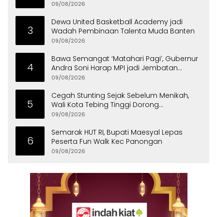
09/08/2026
Dewa United Basketball Academy jadi
3
Wadah Pembinaan Talenta Muda Banten
09/08/2026
Bawa Semangat ‘Matahari Pagi’, Gubernur
4
Andra Soni Harap MPI jadi Jembatan
Aspirasi Warga Banten
09/08/2026
Cegah Stunting Sejak Sebelum Menikah,
5
Wali Kota Tebing Tinggi Dorong
Optimalisasi SP3 Catin
09/08/2026
Semarak HUT RI, Bupati Maesyal Lepas
6
Peserta Fun Walk Kec Panongan
09/08/2026