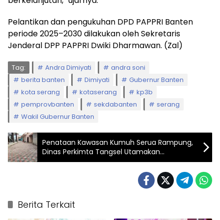
berkelanjutan,” ujarnya.
Pelantikan dan pengukuhan DPD PAPPRI Banten
periode 2025–2030 dilakukan oleh Sekretaris
Jenderal DPP PAPPRI Dwiki Dharmawan. (Zal)
Tag:
Andra Dimiyati
andra soni
berita banten
Dimiyati
Gubernur Banten
kota serang
kotaserang
kp3b
pemprovbanten
sekdabanten
serang
Wakil Gubernur Banten
Penataan Kawasan Kumuh Serua Rampung,
Dinas Perkimta Tangsel Utamakan
Kebutuhan Warga
Berita Terkait