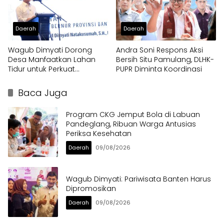
Daerah
Daerah
Wagub Dimyati Dorong
Andra Soni Respons Aksi
Desa Manfaatkan Lahan
Bersih Situ Pamulang, DLHK-
Tidur untuk Perkuat
PUPR Diminta Koordinasi
Kemandirian
Baca Juga
Program CKG Jemput Bola di Labuan
Pandeglang, Ribuan Warga Antusias
Periksa Kesehatan
Daerah
09/08/2026
Wagub Dimyati: Pariwisata Banten Harus
Dipromosikan
Daerah
09/08/2026