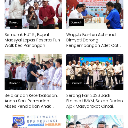
Daerah
Daerah
Semarak HUT RI, Bupati
Wagub Banten Achmad
Maesyal Lepas Peserta Fun
Dimyati Dorong
Walk Kec Panongan
Pengembangan Atlet Catur
Sejak Dini
Daerah
Daerah
Belajar dari Keterbatasan,
Serang Fair 2026 Jadi
Andra Soni Permudah
Etalase UMKM, Sekda Deden
Akses Pendidikan Anak-
Ajak Masyarakat Cintai
anak di Banten
Produk Lokal