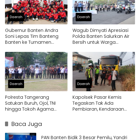
Daerah
Daerah
Gubernur Banten Andra
Wagub Dimyati Apresiasi
Soni Lepas Tim Banteng
Polda Banten Salurkan Air
Banten ke Turnamen
Bersih untuk Warga
Nasional Soekarno Cup
Terdampak Kekeringan
Daerah
Daerah
Polresta Tangerang
Kapolsek Pasar Kemis
Satukan Buruh, Ojol, TNI
Tegaskan Tak Ada
hingga Tokoh Agama
Pembiaran, Kendaraan
dalam Sabuk Kamtibmas
Berat di Bahu Jalan
Langsung Ditertibkan
Baca Juga
PAN Banten Bidik 3 Besar Pemilu, Yandri