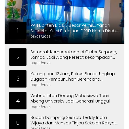
PAN Banten Bidik 3 Besar Pemilu, Yandri
1
Susanto: Kursi Pimpinan DPRD Harus Direbut
08/08/2026
Semarak Kemerdekaan di Ciater Serpong,
2
Lomba Jadi Ajang Pererat Kekompakan
Warga
08/08/2026
Kurang dari 12 Jam, Polres Banjar Ungkap
3
Dugaan Pembunuhan Berencana,
Tersangka Diciduk di Bandung
08/08/2026
Wabup Intan Dorong Mahasiswa Tanri
4
Abeng University Jadi Generasi Unggul
08/08/2026
Bupati Dampingi Seskab Teddy Indra
5
Wijaya dan Mensos Tinjau Sekolah Rakyat
di Curug
08/08/2026