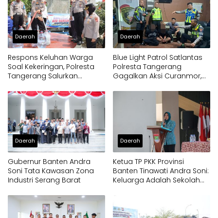
Daerah
Daerah
Respons Keluhan Warga
Blue Light Patrol Satlantas
Soal Kekeringan, Polresta
Polresta Tangerang
Tangerang Salurkan
Gagalkan Aksi Curanmor,
Bantuan Air Bersih ke
Dua Pria Diamankan
Panongan
Daerah
Daerah
Gubernur Banten Andra
Ketua TP PKK Provinsi
Soni Tata Kawasan Zona
Banten Tinawati Andra Soni:
Industri Serang Barat
Keluarga Adalah Sekolah
Pertama