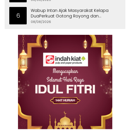
Wabup Intan Ajak Masyarakat Kelapa
6
DuaPerkuat Gotong Royong dan
Persatuan
08/08/2026