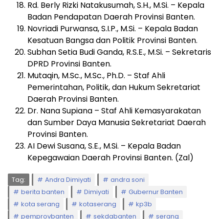
Rd. Berly Rizki Natakusumah, S.H., M.Si. – Kepala
Badan Pendapatan Daerah Provinsi Banten.
Novriadi Purwansa, S.I.P., M.Si. – Kepala Badan
Kesatuan Bangsa dan Politik Provinsi Banten.
Subhan Setia Budi Ganda, R.S.E., M.Si. – Sekretaris
DPRD Provinsi Banten.
Mutaqin, M.Sc., M.Sc., Ph.D. – Staf Ahli
Pemerintahan, Politik, dan Hukum Sekretariat
Daerah Provinsi Banten.
Dr. Nana Supiana – Staf Ahli Kemasyarakatan
dan Sumber Daya Manusia Sekretariat Daerah
Provinsi Banten.
AI Dewi Susana, S.E., M.Si. – Kepala Badan
Kepegawaian Daerah Provinsi Banten. (Zal)
Tag:
Andra Dimiyati
andra soni
berita banten
Dimiyati
Gubernur Banten
kota serang
kotaserang
kp3b
pemprovbanten
sekdabanten
serang