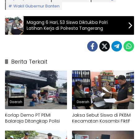
Wakil Gubernur Banten
Magang 6 Hari, 53 Siswa Diktukba Polri
Latihan Kerja di Polresta Tangerang
Berita Terkait
Daerah
Daerah
Korlap Demo PT PEMI
Jaksa Sebut Siswa di PKBM
Balaraja Ditangkap Polisi
Kecamatan Kosambi Fiktif