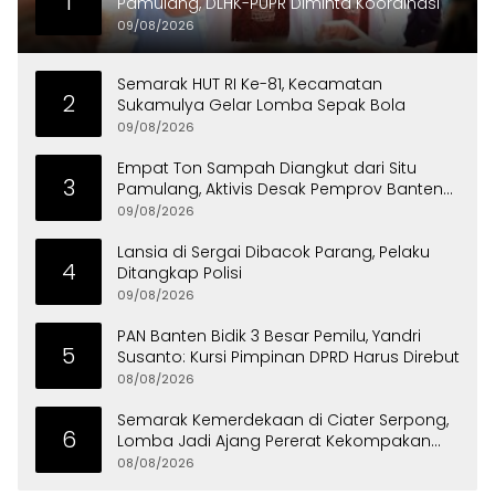
1
Pamulang, DLHK-PUPR Diminta Koordinasi
09/08/2026
Semarak HUT RI Ke-81, Kecamatan
2
Sukamulya Gelar Lomba Sepak Bola
09/08/2026
Empat Ton Sampah Diangkut dari Situ
3
Pamulang, Aktivis Desak Pemprov Banten
Peduli Lingkungan
09/08/2026
Lansia di Sergai Dibacok Parang, Pelaku
4
Ditangkap Polisi
09/08/2026
PAN Banten Bidik 3 Besar Pemilu, Yandri
5
Susanto: Kursi Pimpinan DPRD Harus Direbut
08/08/2026
Semarak Kemerdekaan di Ciater Serpong,
6
Lomba Jadi Ajang Pererat Kekompakan
Warga
08/08/2026