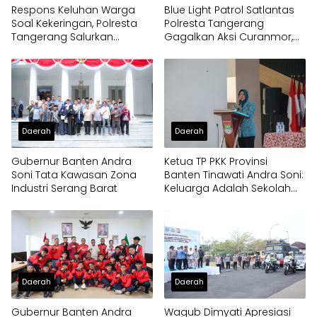
Respons Keluhan Warga
Blue Light Patrol Satlantas
Soal Kekeringan, Polresta
Polresta Tangerang
Tangerang Salurkan
Gagalkan Aksi Curanmor,
Bantuan Air Bersih ke
Dua Pria Diamankan
Panongan
Daerah
Daerah
Gubernur Banten Andra
Ketua TP PKK Provinsi
Soni Tata Kawasan Zona
Banten Tinawati Andra Soni:
Industri Serang Barat
Keluarga Adalah Sekolah
Pertama
Daerah
Daerah
Gubernur Banten Andra
Wagub Dimyati Apresiasi