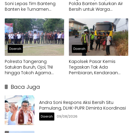
Soni Lepas Tim Banteng
Polda Banten Salurkan Air
Banten ke Turnamen
Bersih untuk Warga
Nasional Soekarno Cup
Terdampak Kekeringan
Daerah
Daerah
Polresta Tangerang
Kapolsek Pasar Kemis
Satukan Buruh, Ojol, TNI
Tegaskan Tak Ada
hingga Tokoh Agama
Pembiaran, Kendaraan
dalam Sabuk Kamtibmas
Berat di Bahu Jalan
Langsung Ditertibkan
Baca Juga
Andra Soni Respons Aksi Bersih Situ
Pamulang, DLHK-PUPR Diminta Koordinasi
Daerah
09/08/2026