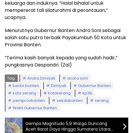
keluarga dan induknya. “Halal bihalal untuk
mempererat tali silaturahmi di perantauan,”
ucapnya.
Menurutnya Gubernur Banten Andra Soni sebagai
salah satu putra terbaik Payakumbuh 50 Kota untuk
Provinsi Banten.
“Terima kasih banyak kepada yang sudah hadir,”
pungkasnya Despandri. (Zal)
Tag:
Andra Dimiyati
andra soni
berita banten
Dimiyati
Gubernur Banten
kota serang
kotaserang
kp3b
pemprovbanten
sekdabanten
serang
Wakil Gubernur Banten
Gempa Magnitudo 5,9 Warga Guncang
Aceh Barat Daya Hingga Sumatera Utara;