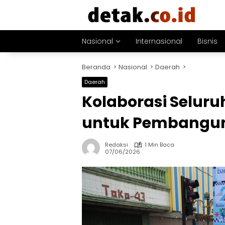
Langsung
ke
konten
Nasional
Internasional
Bisnis
Beranda
Nasional
Daerah
Daerah
Kolaborasi Selur
untuk Pembanguna
Redaksi
1 Min Baca
07/06/2026