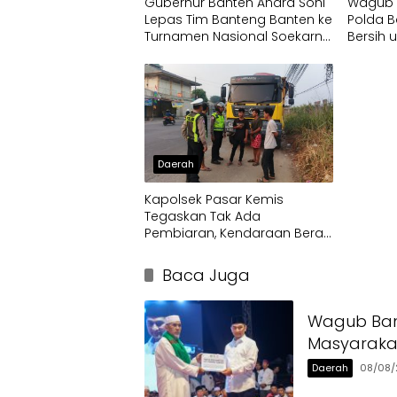
Gubernur Banten Andra Soni
Wagub D
Lepas Tim Banteng Banten ke
Polda B
Turnamen Nasional Soekarno
Bersih 
Cup
Terdam
Daerah
Kapolsek Pasar Kemis
Tegaskan Tak Ada
Pembiaran, Kendaraan Berat
di Bahu Jalan Langsung
Ditertibkan
Baca Juga
Wagub Ban
Masyaraka
Daerah
08/08/
…