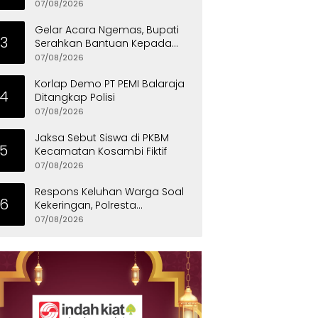
Kementerian Pekerjaan Umum
07/08/2026
Gelar Acara Ngemas, Bupati
3
Serahkan Bantuan Kepada
Penyandang Disabilitas
07/08/2026
Korlap Demo PT PEMI Balaraja
4
Ditangkap Polisi
07/08/2026
Jaksa Sebut Siswa di PKBM
5
Kecamatan Kosambi Fiktif
07/08/2026
Respons Keluhan Warga Soal
6
Kekeringan, Polresta
Tangerang Salurkan Bantuan
07/08/2026
Air Bersih ke Panongan