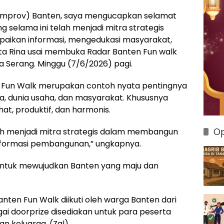
Pemprov) Banten, saya mengucapkan selamat
 selama ini telah menjadi mitra strategis
ikan informasi, mengedukasi masyarakat,
a Rina usai membuka Radar Banten Fun walk
a Serang. Minggu (7/6/2026) pagi.
n Fun Walk merupakan contoh nyata pentingnya
a, dunia usaha, dan masyarakat. Khususnya
, produktif, dan harmonis.
Op
ah menjadi mitra strategis dalam membangun
formasi pembangunan,” ungkapnya.
t untuk mewujudkan Banten yang maju dan
anten Fun Walk diikuti oleh warga Banten dari
ai doorprize disediakan untuk para peserta
an keluarga. (Zal)