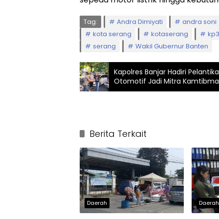
Tag:
Andra Dimiyati
andra soni
kota serang
kotaserang
kp
serang
Wakil Gubernur Banten
Kapolres Banjar Hadiri Pelanti
Otomotif Jadi Mitra Kamtibma
Berita Terkait
Daerah
Daera