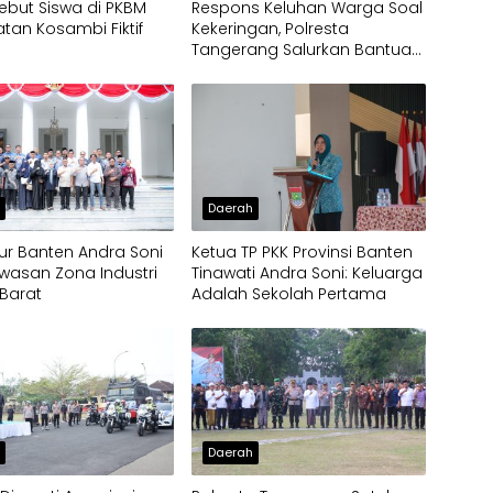
ebut Siswa di PKBM
Respons Keluhan Warga Soal
an Kosambi Fiktif
Kekeringan, Polresta
Tangerang Salurkan Bantuan
Air Bersih ke Panongan
h
Daerah
r Banten Andra Soni
Ketua TP PKK Provinsi Banten
wasan Zona Industri
Tinawati Andra Soni: Keluarga
Barat
Adalah Sekolah Pertama
h
Daerah