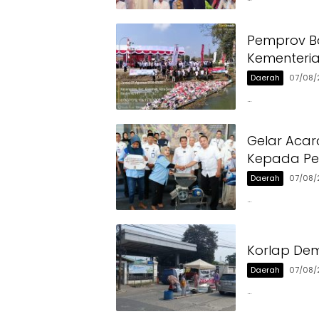
Pemprov Ba
Kementeri
Daerah
07/08/
…
Gelar Acar
Kepada Pen
Daerah
07/08/
…
Korlap Dem
Daerah
07/08/
…