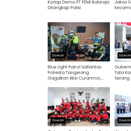
Korlap Demo PT PEMI Balaraja
Jaksa S
Ditangkap Polisi
Kecamat
Daerah
Daera
Blue Light Patrol Satlantas
Gubernu
Polresta Tangerang
Tata Ka
Gagalkan Aksi Curanmor,
Serang 
Dua Pria Diamankan
Daerah
Daera