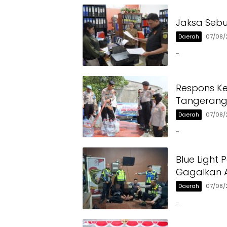
Jaksa Sebu
Daerah
07/08/
…
Respons Ke
Tangerang 
Daerah
07/08/
…
Blue Light 
Gagalkan A
Daerah
07/08/
…