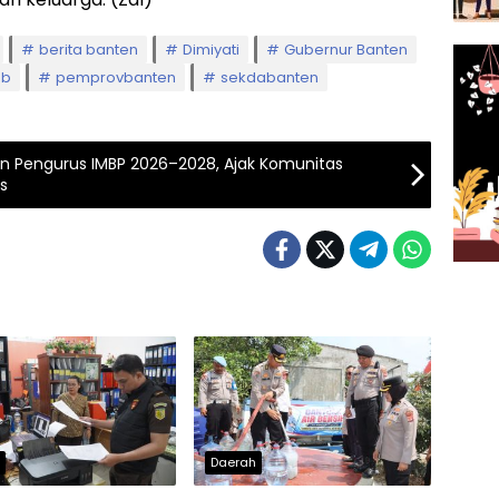
berita banten
Dimiyati
Gubernur Banten
3b
pemprovbanten
sekdabanten
kan Pengurus IMBP 2026–2028, Ajak Komunitas
s
h
Daerah