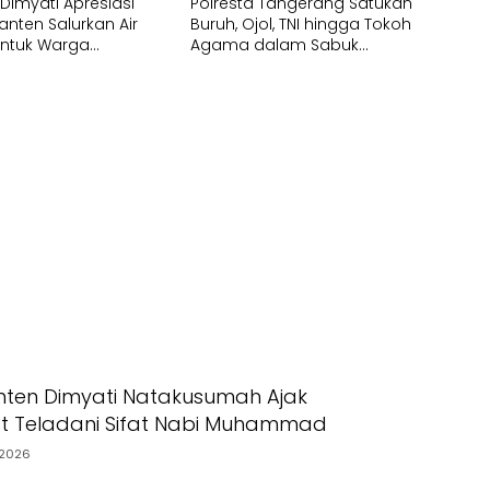
imyati Apresiasi
Polresta Tangerang Satukan
anten Salurkan Air
Buruh, Ojol, TNI hingga Tokoh
untuk Warga
Agama dalam Sabuk
pak Kekeringan
Kamtibmas
ten Dimyati Natakusumah Ajak
t Teladani Sifat Nabi Muhammad
2026