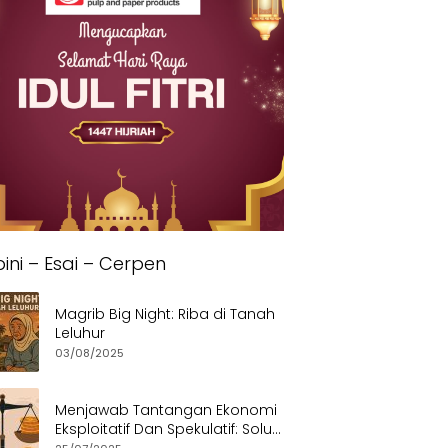
ini – Esai – Cerpen
Magrib Big Night: Riba di Tanah
Leluhur
03/08/2025
Menjawab Tantangan Ekonomi
Eksploitatif Dan Spekulatif: Solusi
Etis dan Berkeadilan