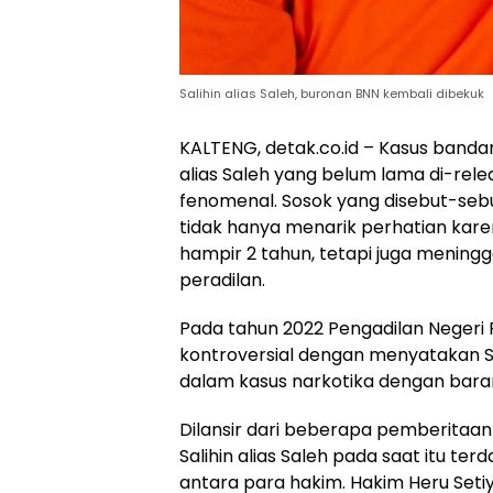
Salihin alias Saleh, buronan BNN kembali dibekuk
KALTENG, detak.co.id – Kasus banda
alias Saleh yang belum lama di-rel
fenomenal. Sosok yang disebut-seb
tidak hanya menarik perhatian kar
hampir 2 tahun, tetapi juga mening
peradilan.
Pada tahun 2022 Pengadilan Negeri
kontroversial dengan menyatakan Sal
dalam kasus narkotika dengan baran
Dilansir dari beberapa pemberita
Salihin alias Saleh pada saat itu 
antara para hakim. Hakim Heru Set