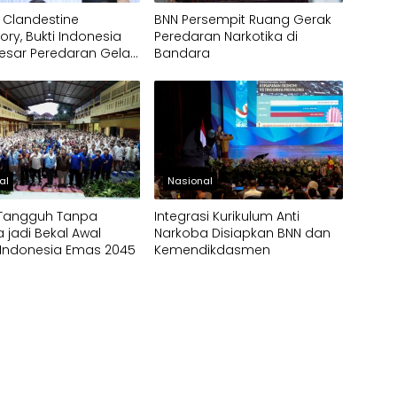
 Clandestine
BNN Persempit Ruang Gerak
ory, Bukti Indonesia
Peredaran Narkotika di
esar Peredaran Gelap
Bandara
a
al
Nasional
 Tangguh Tanpa
Integrasi Kurikulum Anti
 jadi Bekal Awal
Narkoba Disiapkan BNN dan
 Indonesia Emas 2045
Kemendikdasmen