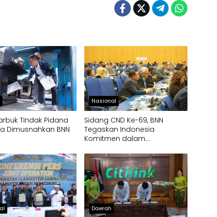
h
Nasional
arbuk Tindak Pidana
Sidang CND Ke-69, BNN
ika Dimusnahkan BNN
Tegaskan Indonesia
Komitmen dalam
Pengendalian Narkotika
al
Daerah