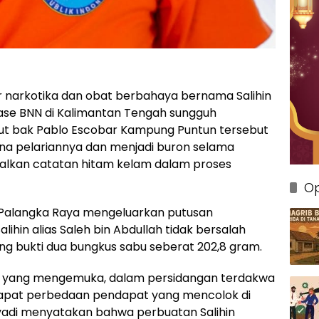
r narkotika dan obat berbahaya bernama Salihin
ease BNN di Kalimantan Tengah sungguh
ut bak Pablo Escobar Kampung Puntun tersebut
ena pelariannya dan menjadi buron selama
galkan catatan hitam kelam dalam proses
Op
 Palangka Raya mengeluarkan putusan
ihin alias Saleh bin Abdullah tidak bersalah
g bukti dua bungkus sabu seberat 202,8 gram.
an yang mengemuka, dalam persidangan terdakwa
terdapat perbedaan pendapat yang mencolok di
iyadi menyatakan bahwa perbuatan Salihin