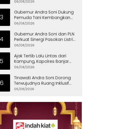
Ekonomi 2026 Provinsi Banten
06/08/2026
Gubernur Andra Soni Dukung
3
Pemuda Tani Kembangkan
Program Satu Desa Satu
06/08/2026
Hektare Jagung
Gubernur Andra Soni dan PLN
4
Perkuat Sinergi Pasokan Listrik
untuk Dukung Investasi
06/08/2026
Ajak Tertib Lalu Lintas dari
5
Kampung, Kapolres Banjar
Turun Langsung Gotong
06/08/2026
Royong Bersama Warga
Tinawati Andra Soni Dorong
6
Terwujudnya Ruang Inklusif
bagi Anak Berkebutuhan
05/08/2026
Khusus