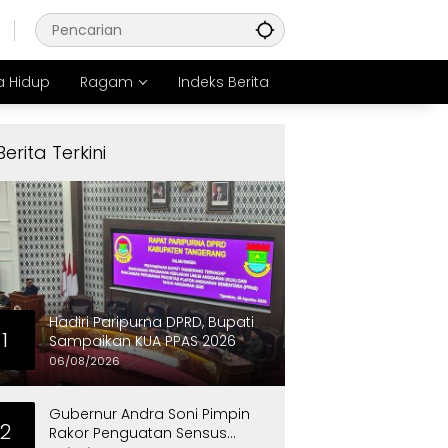
 Hidup
Ragam
Indeks Berita
Berita Terkini
Hadiri Paripurna DPRD, Bupati
1
Sampaikan KUA PPAS 2026
06/08/2026
Gubernur Andra Soni Pimpin
2
Rakor Penguatan Sensus