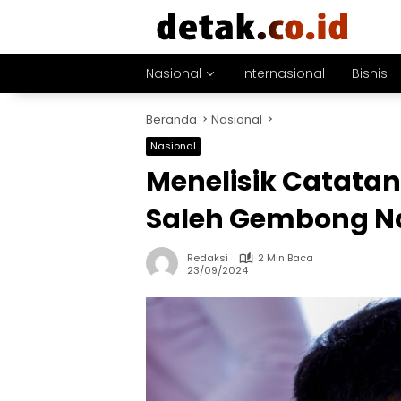
Langsung
ke
konten
Nasional
Internasional
Bisnis
Beranda
Nasional
Nasional
Menelisik Catatan
Saleh Gembong N
Redaksi
2 Min Baca
23/09/2024