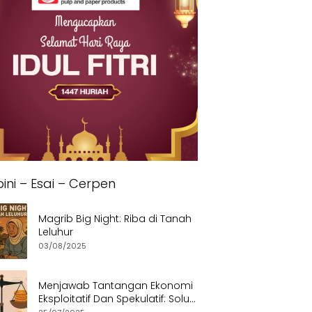
ini – Esai – Cerpen
Magrib Big Night: Riba di Tanah
Leluhur
03/08/2025
Menjawab Tantangan Ekonomi
Eksploitatif Dan Spekulatif: Solusi
Etis dan Berkeadilan