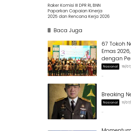
Raker Komisi III DPR RI, BNN
Paparkan Capaian Kinerja
2025 dan Rencana Kerja 2026
Baca Juga
67 Tokoh N
Emas 2026,
dengan Pe
Nasional
19/0
…
Breaking N
Nasional
11/07
…
Momentum H