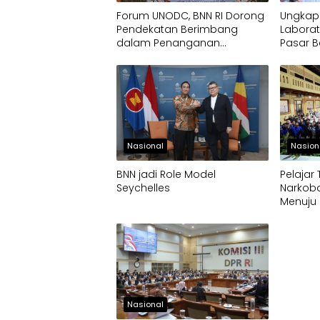
Forum UNODC, BNN RI Dorong
Ungkap
Pendekatan Berimbang
Laborat
dalam Penanganan
Pasar B
Narkotika
Narkob
Nasional
Nasion
BNN jadi Role Model
Pelajar
Seychelles
Narkoba
Menuju
Nasional