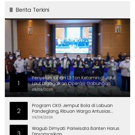
Berita Terkini
Penyelundupan 1,3 Ton Ketamin di Jalur
1
Laut Digagalkan Operasi Gabungan
09/08/2026
Program CKG Jemput Bola di Labuan
2
Pandeglang, Ribuan Warga Antusias
Periksa Kesehatan
09/08/2026
Wagub Dimyati: Pariwisata Banten Harus
3
Dipromosikan