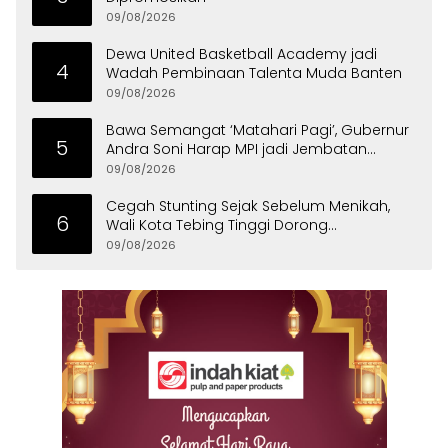
09/08/2026
Dewa United Basketball Academy jadi
4
Wadah Pembinaan Talenta Muda Banten
09/08/2026
Bawa Semangat ‘Matahari Pagi’, Gubernur
5
Andra Soni Harap MPI jadi Jembatan
Aspirasi Warga Banten
09/08/2026
Cegah Stunting Sejak Sebelum Menikah,
6
Wali Kota Tebing Tinggi Dorong
Optimalisasi SP3 Catin
09/08/2026