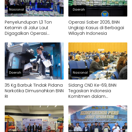
Nasional
Daerah
Penyelundupan 1,3 Ton
Operasi Saber 2026, BNN
Ketamin di Jalur Laut
Ungkap Kasus di Berbagai
Digagalkan Operasi
Wilayah Indonesia
Gabungan
Daerah
Nasional
35 Kg Barbuk Tindak Pidana
Sidang CND Ke-69, BNN
Narkotika Dimusnahkan BNN
Tegaskan Indonesia
RI
Komitmen dalam
Pengendalian Narkotika