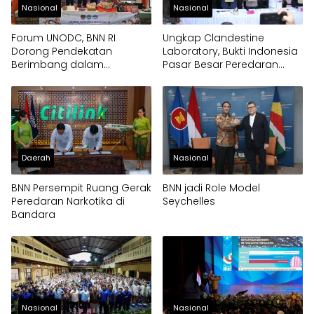
Nasional
Nasional
Forum UNODC, BNN RI
Ungkap Clandestine
Dorong Pendekatan
Laboratory, Bukti Indonesia
Berimbang dalam
Pasar Besar Peredaran
Penanganan Narkotika
Gelap Narkoba
Daerah
Nasional
BNN Persempit Ruang Gerak
BNN jadi Role Model
Peredaran Narkotika di
Seychelles
Bandara
Nasional
Nasional