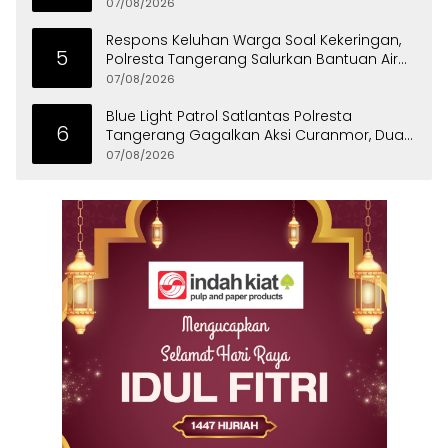
07/08/2026
Respons Keluhan Warga Soal Kekeringan,
5
Polresta Tangerang Salurkan Bantuan Air
Bersih ke Panongan
07/08/2026
Blue Light Patrol Satlantas Polresta
6
Tangerang Gagalkan Aksi Curanmor, Dua
Pria Diamankan
07/08/2026