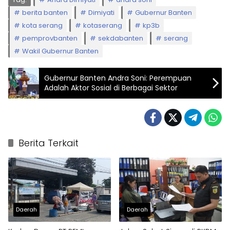
berita banten
Dimiyati
Gubernur Banten
kota serang
kotaserang
kp3b
pemprovbanten
sekdabanten
serang
Wakil Gubernur Banten
Gubernur Banten Andra Soni: Perempuan
Adalah Aktor Sosial di Berbagai Sektor
Berita Terkait
Daerah
Daerah