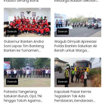
Industri Serang Barat
Keluarga Adalah Sekolah
Pertama
Daerah
Daerah
Gubernur Banten Andra
Wagub Dimyati Apresiasi
Soni Lepas Tim Banteng
Polda Banten Salurkan Air
Banten ke Turnamen
Bersih untuk Warga
Nasional Soekarno Cup
Terdampak Kekeringan
Daerah
Daerah
Polresta Tangerang
Kapolsek Pasar Kemis
Satukan Buruh, Ojol, TNI
Tegaskan Tak Ada
hingga Tokoh Agama
Pembiaran, Kendaraan