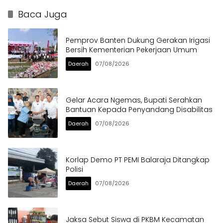
dalam Sabuk Kamtibmas
Berat di Bahu Jalan
Langsung Ditertibkan
Baca Juga
Pemprov Banten Dukung Gerakan Irigasi
Bersih Kementerian Pekerjaan Umum
Daerah
07/08/2026
Gelar Acara Ngemas, Bupati Serahkan
Bantuan Kepada Penyandang Disabilitas
Daerah
07/08/2026
Korlap Demo PT PEMI Balaraja Ditangkap
Polisi
Daerah
07/08/2026
Jaksa Sebut Siswa di PKBM Kecamatan