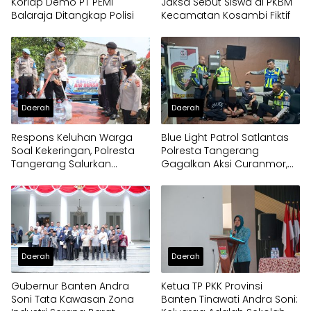
Korlap Demo PT PEMI
Jaksa Sebut Siswa di PKBM
Balaraja Ditangkap Polisi
Kecamatan Kosambi Fiktif
Daerah
Daerah
Respons Keluhan Warga
Blue Light Patrol Satlantas
Soal Kekeringan, Polresta
Polresta Tangerang
Tangerang Salurkan
Gagalkan Aksi Curanmor,
Bantuan Air Bersih ke
Dua Pria Diamankan
Panongan
Daerah
Daerah
Gubernur Banten Andra
Ketua TP PKK Provinsi
Soni Tata Kawasan Zona
Banten Tinawati Andra Soni: