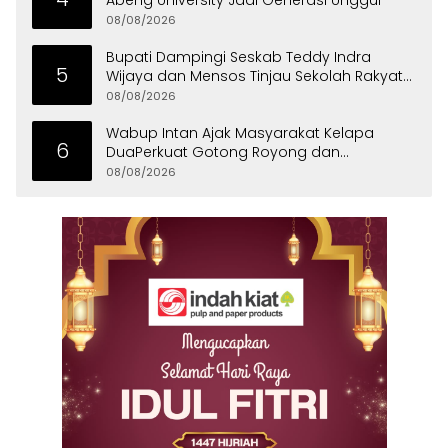
Abeng University Jadi Generasi Unggul
08/08/2026
Bupati Dampingi Seskab Teddy Indra
5
Wijaya dan Mensos Tinjau Sekolah Rakyat
di Curug
08/08/2026
Wabup Intan Ajak Masyarakat Kelapa
6
DuaPerkuat Gotong Royong dan
Persatuan
08/08/2026