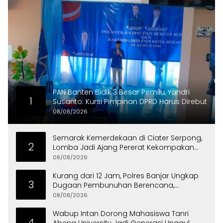
PAN Banten Bidik 3 Besar Pemilu, Yandri
1
Susanto: Kursi Pimpinan DPRD Harus Direbut
08/08/2026
Semarak Kemerdekaan di Ciater Serpong,
2
Lomba Jadi Ajang Pererat Kekompakan
Warga
08/08/2026
Kurang dari 12 Jam, Polres Banjar Ungkap
3
Dugaan Pembunuhan Berencana,
Tersangka Diciduk di Bandung
08/08/2026
Wabup Intan Dorong Mahasiswa Tanri
4