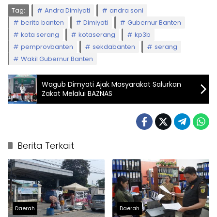
Tag:
Andra Dimiyati
andra soni
berita banten
Dimiyati
Gubernur Banten
kota serang
kotaserang
kp3b
pemprovbanten
sekdabanten
serang
Wakil Gubernur Banten
Wagub Dimyati Ajak Masyarakat Salurkan
Zakat Melalui BAZNAS
Berita Terkait
Daerah
Daerah