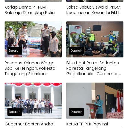
Korlap Demo PT PEMI
Jaksa Sebut Siswa di PKBM
Balaraja Ditangkap Polisi
Kecamatan Kosambi Fiktif
Daerah
Daerah
Respons Keluhan Warga
Blue Light Patrol Satlantas
Soal Kekeringan, Polresta
Polresta Tangerang
Tangerang Salurkan
Gagalkan Aksi Curanmor,
Bantuan Air Bersih ke
Dua Pria Diamankan
Panongan
Daerah
Daerah
Gubernur Banten Andra
Ketua TP PKK Provinsi