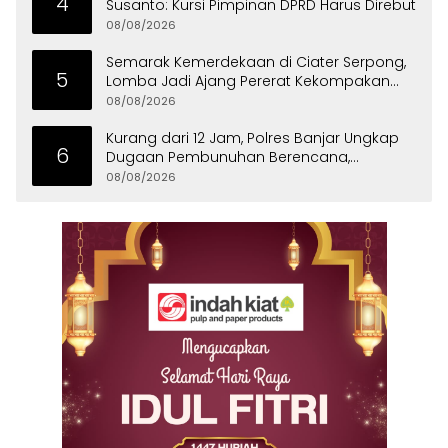
4
Susanto: Kursi Pimpinan DPRD Harus Direbut
08/08/2026
Semarak Kemerdekaan di Ciater Serpong,
5
Lomba Jadi Ajang Pererat Kekompakan
Warga
08/08/2026
Kurang dari 12 Jam, Polres Banjar Ungkap
6
Dugaan Pembunuhan Berencana,
Tersangka Diciduk di Bandung
08/08/2026