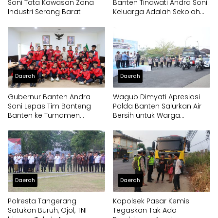
Soni Tata Kawasan Zona
Banten Tinawati Andra Soni:
Industri Serang Barat
Keluarga Adalah Sekolah
Pertama
Daerah
Daerah
Gubernur Banten Andra
Wagub Dimyati Apresiasi
Soni Lepas Tim Banteng
Polda Banten Salurkan Air
Banten ke Turnamen
Bersih untuk Warga
Nasional Soekarno Cup
Terdampak Kekeringan
Daerah
Daerah
Polresta Tangerang
Kapolsek Pasar Kemis
Satukan Buruh, Ojol, TNI
Tegaskan Tak Ada