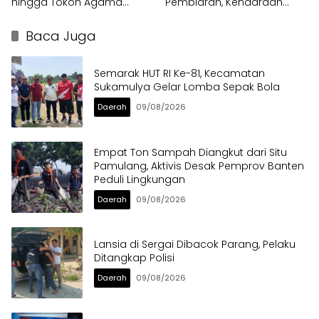
hingga Tokoh Agama
Pembiaran, Kendaraan
dalam Sabuk Kamtibmas
Berat di Bahu Jalan
Langsung Ditertibkan
Baca Juga
Semarak HUT RI Ke-81, Kecamatan
Sukamulya Gelar Lomba Sepak Bola
Daerah
09/08/2026
Empat Ton Sampah Diangkut dari Situ
Pamulang, Aktivis Desak Pemprov Banten
Peduli Lingkungan
Daerah
09/08/2026
Lansia di Sergai Dibacok Parang, Pelaku
Ditangkap Polisi
Daerah
09/08/2026