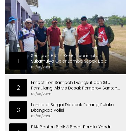
Semarak HUT RI Ke-81, Kecamatan
1
Sukamulya Gelar Lomba Sepak Bola
09/08/2026
Empat Ton Sampah Diangkut dari Situ
2
Pamulang, Aktivis Desak Pemprov Banten
Peduli Lingkungan
09/08/2026
Lansia di Sergai Dibacok Parang, Pelaku
3
Ditangkap Polisi
09/08/2026
PAN Banten Bidik 3 Besar Pemilu, Yandri