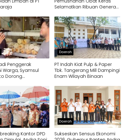
laan Limbah di PT
Pemusnahan Obat Keras
laraja
Selamatkan Ribuan Generasi
Muda Tangsel
h
Daerah
 Jadi Penggerak
PT Indah Kiat Pulp & Paper
i Warga, Syamsul
Tbk. Tangerang Mill Dampingi
to Dorong
Enam Wilayah Binaan
bangan Budidaya
rispy di Serpong
h
Daerah
breaking Kantor DPD
Sukseskan Sensus Ekonomi
en Dimulai, Andra Soni:
2026, Gubernur Banten Andra