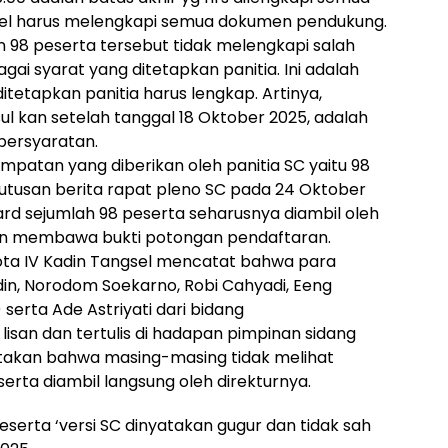
sel harus melengkapi semua dokumen pendukung.
an 98 peserta tersebut tidak melengkapi salah
i syarat yang ditetapkan panitia. Ini adalah
itetapkan panitia harus lengkap. Artinya,
l kan setelah tanggal 18 Oktober 2025, adalah
persyaratan.
patan yang diberikan oleh panitia SC yaitu 98
utusan berita rapat pleno SC pada 24 Oktober
d sejumlah 98 peserta seharusnya diambil oleh
an membawa bukti potongan pendaftaran.
ota IV Kadin Tangsel mencatat bahwa para
in, Norodom Soekarno, Robi Cahyadi, Eeng
 serta Ade Astriyati dari bidang
 lisan dan tertulis di hadapan pimpinan sidang
takan bahwa masing-masing tidak melihat
erta diambil langsung oleh direkturnya.
eserta ‘versi SC dinyatakan gugur dan tidak sah