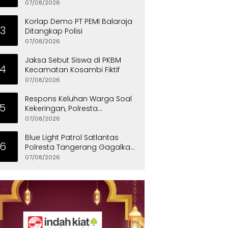
Penyandang Disabilitas
07/08/2026
Korlap Demo PT PEMI Balaraja
3
Ditangkap Polisi
07/08/2026
Jaksa Sebut Siswa di PKBM
4
Kecamatan Kosambi Fiktif
07/08/2026
Respons Keluhan Warga Soal
5
Kekeringan, Polresta
Tangerang Salurkan Bantuan
07/08/2026
Air Bersih ke Panongan
Blue Light Patrol Satlantas
6
Polresta Tangerang Gagalkan
Aksi Curanmor, Dua Pria
07/08/2026
Diamankan