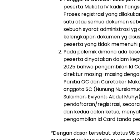
peserta Mukota IV kadin Tang
Proses registrasi yang dilakuk
satu atau semua dokumen sebaga
sebuah syarat administrasi yg d
kelengkapan dokumen yg disusu
peserta yang tidak memenuhi 
Pada polemik dimana ada kesem
peserta dinyatakan dalam kep
2025 bahwa pengambilan Id Car
direktur masing-masing deng
Panitia OC dan Caretaker Muk
anggota SC (Nunung Nursiamud
Sulaiman, Eviyanti, Abdul Muhyi)
pendaftaran/registrasi, secara
dan kedua calon ketua, menya
pengambilan Id Card tanda pes
“Dengan dasar tersebut, status 98 p