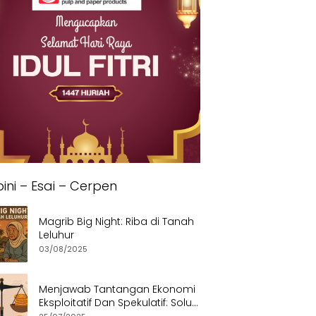
ini – Esai – Cerpen
Magrib Big Night: Riba di Tanah
Leluhur
03/08/2025
Menjawab Tantangan Ekonomi
Eksploitatif Dan Spekulatif: Solusi
Etis dan Berkeadilan