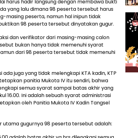
lai harus hadir langsung dengan membawa bukti
da yang lalu dimana 98 peserta tersebut harus
ing-masing peserta, namun hal inipun tidak
uktikan 98 peserta tersebut dinyatakan gugur.
ksi dan verifikator dari masing-masing calon
ersebut bukan hanya tidak memenuhi syarat
amun dari 98 peserta tersebut tidak memenuhi
si ada juga yang tidak melengkapi KTA kadin, KTP
tetapkan panitia Mukota IV itu sendiri, bahwa
engkapi semua syarat sampai batas akhir yang
ul 16.00. Ini adalah sebuah syarat administrasi
etapkan oleh Panitia Mukota IV Kadin Tangsel
 utama gugurnya 98 peserta tersebut adalah:
.00 adalah batas akhir yg hrs dilengkapi semua