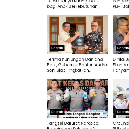
Terwujudnya Ruang Inklusif
Pengelo
bagi Anak Berkebutuhan
PEMI Ba
Khusus
Daerah
Daera
Terima Kunjungan Danlanal
Dinilai
Baru, Gubernur Banten Andra
Ekonom
Soni Siap Tingkatkan
Hariyan
Kolaborasi
Pengem
Jamur C
Daerah
Daera
Tangsel Darurat Narkoba,
Ground
Bagaimana Solusinya?
RI Bant