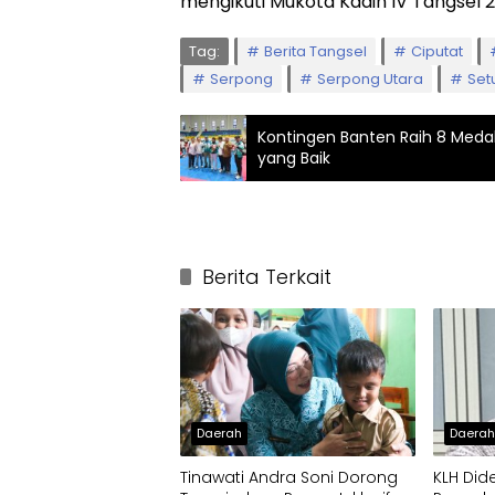
mengikuti Mukota Kadin IV Tangsel 2
Tag:
Berita Tangsel
Ciputat
Serpong
Serpong Utara
Set
Kontingen Banten Raih 8 Medal
yang Baik
Berita Terkait
Daerah
Daera
Tinawati Andra Soni Dorong
KLH Did