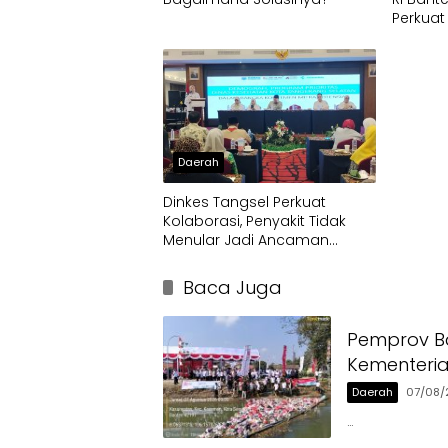
Perkuat
Pusat
Daerah
Dinkes Tangsel Perkuat
Kolaborasi, Penyakit Tidak
Menular Jadi Ancaman
Utama
Baca Juga
Pemprov Ba
Kementeri
Daerah
07/08/
…