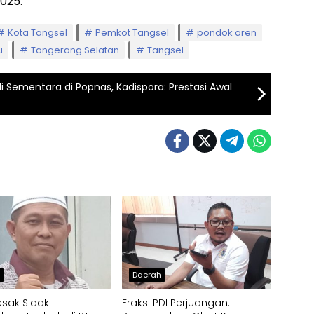
025.
Kota Tangsel
Pemkot Tangsel
pondok aren
u
Tangerang Selatan
Tangsel
i Sementara di Popnas, Kadispora: Prestasi Awal
h
Daerah
esak Sidak
Fraksi PDI Perjuangan: