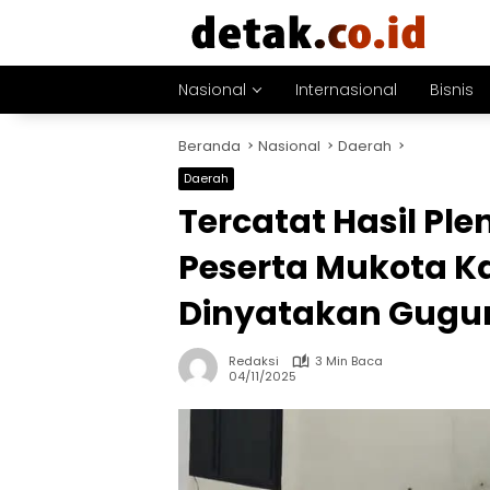
Langsung
ke
konten
Nasional
Internasional
Bisnis
Beranda
Nasional
Daerah
Daerah
Tercatat Hasil Ple
Peserta Mukota Ka
Dinyatakan Gugu
Redaksi
3 Min Baca
04/11/2025