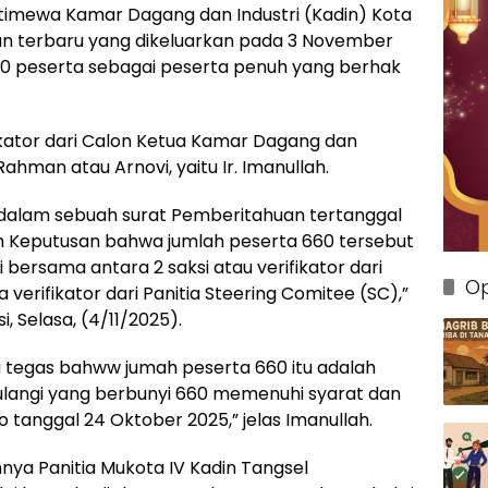
Istimewa Kamar Dagang dan Industri (Kadin) Kota
 terbaru yang dikeluarkan pada 3 November
0 peserta sebagai peserta penuh yang berhak
ikator dari Calon Ketua Kamar Dagang dan
Rahman atau Arnovi, yaitu Ir. Imanullah.
n dalam sebuah surat Pemberitahuan tertanggal
h Keputusan bahwa jumlah peserta 660 tersebut
i bersama antara 2 saksi atau verifikator dari
Op
verifikator dari Panitia Steering Comitee (SC),”
, Selasa, (4/11/2025).
a tegas bahww jumah peserta 660 itu adalah
ulangi yang berbunyi 660 memenuhi syarat dan
 tanggal 24 Oktober 2025,” jelas Imanullah.
a Panitia Mukota IV Kadin Tangsel