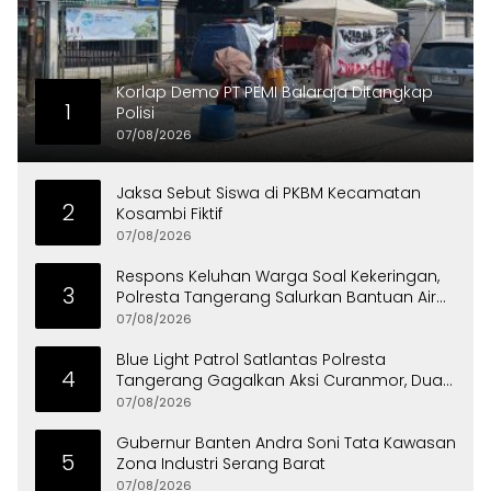
Korlap Demo PT PEMI Balaraja Ditangkap
1
Polisi
07/08/2026
Jaksa Sebut Siswa di PKBM Kecamatan
2
Kosambi Fiktif
07/08/2026
Respons Keluhan Warga Soal Kekeringan,
3
Polresta Tangerang Salurkan Bantuan Air
Bersih ke Panongan
07/08/2026
Blue Light Patrol Satlantas Polresta
4
Tangerang Gagalkan Aksi Curanmor, Dua
Pria Diamankan
07/08/2026
Gubernur Banten Andra Soni Tata Kawasan
5
Zona Industri Serang Barat
07/08/2026