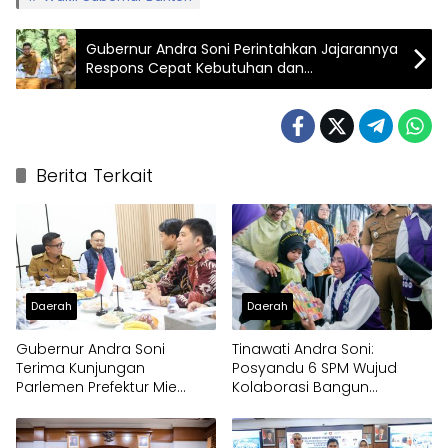
Gubernur Andra Soni Perintahkan Jajarannya
Respons Cepat Kebutuhan dan
Permasalahan di Masyarakat
Berita Terkait
Daerah
Daerah
Gubernur Andra Soni
Tinawati Andra Soni:
Terima Kunjungan
Posyandu 6 SPM Wujud
Parlemen Prefektur Mie
Kolaborasi Bangun
Jepang
Pelayanan Masyarakat