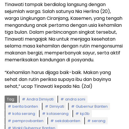
Tinawati tampak berdialog langsung dengan
sejumlah warga. Salah satunya Nia Herlina (20),
warga Lingkungan Ciranjang, Kasemen, yang tengah
mengandung anak pertama dengan usia kehamilan
tiga bulan. Dalam perbincangan singkat tersebut,
Tinawati mengajak Nia untuk menjaga kesehatan
selama masa kehamilan dengan rutin mengonsumsi
makanan bergizi, memperbanyak sayur, serta aktif
memeriksakan kandungan di posyandu.
“Kehamilan harus dijaga baik-baik. Makan yang
sehat dan rutin periksa supaya ibu dan bayinya
sehat,” ucap Tinawati kepada Nia. (Zal)
Tag:
Andra Dimiyati
andra soni
berita banten
Dimiyati
Gubernur Banten
kota serang
kotaserang
kp3b
pemprovbanten
sekdabanten
serang
Wakil Gubernur Banten