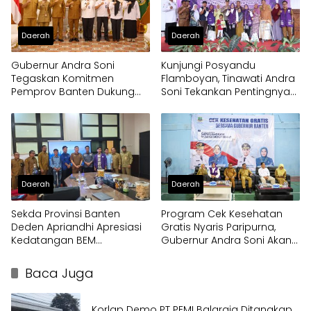
Daerah
Daerah
Gubernur Andra Soni
Kunjungi Posyandu
Tegaskan Komitmen
Flamboyan, Tinawati Andra
Pemprov Banten Dukung
Soni Tekankan Pentingnya
Program Makan Bergizi
Solidaritas
Gratis
Daerah
Daerah
Sekda Provinsi Banten
Program Cek Kesehatan
Deden Apriandhi Apresiasi
Gratis Nyaris Paripurna,
Kedatangan BEM
Gubernur Andra Soni Akan
Nusantara
Perluas Layanan
Baca Juga
Korlap Demo PT PEMI Balaraja Ditangkap