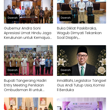
Daerah
Daerah
Gubernur Andra Soni
Buka Diklat Paskibraka,
Apresiasi Umat Hindu Jaga
Wagub Dimyati Tekankan
Kerukunan untuk Kemajuan
Soal Disiplin,
Provinsi Banten
Kepemimpinan, dan
Prestasi Akademik
Daerah
Daerah
Bupati Tangerang Hadiri
Innalillahi, Legislator Tangsel
Entry Meeting Penilaian
Gus Andi Tutup Usia, Komisi
Ombudsman RI untuk
ll Berduka
Tingkatkan Kualitas
Pelayanan Publik