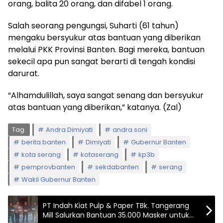
orang, balita 20 orang, dan difabel 1 orang.
Salah seorang pengungsi, Suharti (61 tahun)
mengaku bersyukur atas bantuan yang diberikan
melalui PKK Provinsi Banten. Bagi mereka, bantuan
sekecil apa pun sangat berarti di tengah kondisi
darurat.
“Alhamdulillah, saya sangat senang dan bersyukur
atas bantuan yang diberikan,” katanya. (Zal)
Tag:
Andra Dimiyati
andra soni
berita banten
Dimiyati
Gubernur Banten
kota serang
kotaserang
kp3b
pemprovbanten
sekdabanten
serang
Wakil Gubernur Banten
PT Indah Kiat Pulp & Paper TBk. Tangerang
Mill Salurkan Bantuan 35.000 Masker untuk