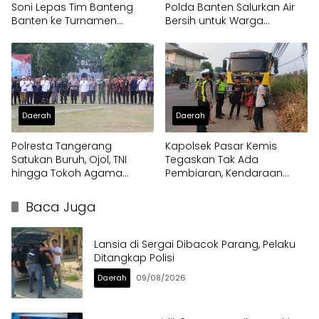
Soni Lepas Tim Banteng
Polda Banten Salurkan Air
Banten ke Turnamen
Bersih untuk Warga
Nasional Soekarno Cup
Terdampak Kekeringan
Daerah
Daerah
Polresta Tangerang
Kapolsek Pasar Kemis
Satukan Buruh, Ojol, TNI
Tegaskan Tak Ada
hingga Tokoh Agama
Pembiaran, Kendaraan
dalam Sabuk Kamtibmas
Berat di Bahu Jalan
Langsung Ditertibkan
Baca Juga
Lansia di Sergai Dibacok Parang, Pelaku
Ditangkap Polisi
Daerah
09/08/2026