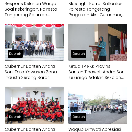
Respons Keluhan Warga
Blue Light Patrol Satlantas
Soal Kekeringan, Polresta
Polresta Tangerang
Tangerang Salurkan
Gagalkan Aksi Curanmor,
Bantuan Air Bersih ke
Dua Pria Diamankan
Panongan
Daerah
Daerah
Gubernur Banten Andra
Ketua TP PKK Provinsi
Soni Tata Kawasan Zona
Banten Tinawati Andra Soni:
Industri Serang Barat
Keluarga Adalah Sekolah
Pertama
Daerah
Daerah
Gubernur Banten Andra
Wagub Dimyati Apresiasi