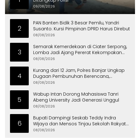
Ditangkap Polisi
09/08/2026
PAN Banten Bidik 3 Besar Pemilu, Yandri
2
Susanto: Kursi Pimpinan DPRD Harus Direbut
08/08/2026
Semarak Kemerdekaan di Ciater Serpong,
3
Lomba Jadi Ajang Pererat Kekompakan
Warga
08/08/2026
Kurang dari 12 Jam, Polres Banjar Ungkap
4
Dugaan Pembunuhan Berencana,
Tersangka Diciduk di Bandung
08/08/2026
Wabup Intan Dorong Mahasiswa Tanri
5
Abeng University Jadi Generasi Unggul
08/08/2026
Bupati Dampingi Seskab Teddy Indra
6
Wijaya dan Mensos Tinjau Sekolah Rakyat
di Curug
08/08/2026