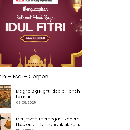
ini – Esai – Cerpen
Magrib Big Night: Riba di Tanah
Leluhur
03/08/2025
Menjawab Tantangan Ekonomi
Eksploitatif Dan Spekulatif: Solusi
Etis dan Berkeadilan