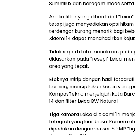
Summilux dan beragam mode serta fil
Aneka filter yang diberi label “Leic
tetapi juga menyediakan opsi hita
terdengar kurang menarik bagi bebe
Xiaomi 14 dapat menghadirkan kejuta
Tidak seperti foto monokrom pada pon
didasarkan pada “resepi” Leica, m
area yang tepat.
Efeknya mirip dengan hasil fotogr
burning, menciptakan kesan yang pas
KompasTekno menjelajah kota Barce
14 dan filter Leica BW Natural.
Tiga kamera Leica di Xiaomi 14 me
fotografi yang luar biasa. Kamera
dipadukan dengan sensor 50 MP “Light