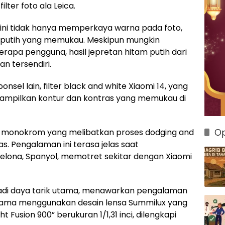
ter foto ala Leica.
a” ini tidak hanya memperkaya warna pada foto,
m putih yang memukau. Meskipun mungkin
rapa pengguna, hasil jepretan hitam putih dari
n tersendiri.
sel lain, filter black and white Xiaomi 14, yang
enampilkan kontur dan kontras yang memukau di
Op
afi monokrom yang melibatkan proses dodging and
. Pengalaman ini terasa jelas saat
lona, Spanyol, memotret sekitar dengan Xiaomi
njadi daya tarik utama, menawarkan pengalaman
 utama menggunakan desain lensa Summilux yang
 Fusion 900” berukuran 1/1,31 inci, dilengkapi