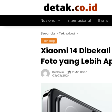
Langsung
ke
konten
Nasional
Internasional
Bisnis
Beranda
Teknologi
Teknologi
Xiaomi 14 Dibekal
Foto yang Lebih A
Redaksi
2 Min Baca
03/03/2024