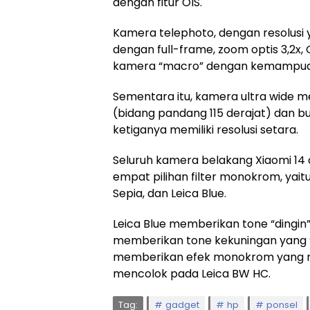
dengan fitur OIS.
Kamera telephoto, dengan resolusi 
dengan full-frame, zoom optis 3,2x,
kamera “macro” dengan kemampuan 
Sementara itu, kamera ultra wide 
(bidang pandang 115 derajat) dan b
ketiganya memiliki resolusi setara.
Seluruh kamera belakang Xiaomi 14 di
empat pilihan filter monokrom, yaitu
Sepia, dan Leica Blue.
Leica Blue memberikan tone “dingin”
memberikan tone kekuningan yang 
memberikan efek monokrom yang ne
mencolok pada Leica BW HC.
Tag:
gadget
hp
ponsel