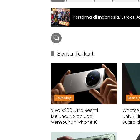
Pertama di Indonesia, Street J
Berita Terkait
Teknologi
Teknol
Vivo X200 Ultra Resmi
WhatsAp
Meluncur, Siap Jadi
untuk T
‘Pembunuh iPhone 16’
Suara 