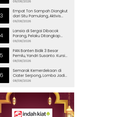
Lomba Sepak Bola
09/08/2026
Empat Ton Sampah Diangkut
3
dari Situ Pamulang, Aktivis
Desak Pemprov Banten Peduli
09/08/2026
Lingkungan
Lansia di Sergai Dibacok
4
Parang, Pelaku Ditangkap
Polisi
09/08/2026
PAN Banten Bidik 3 Besar
5
Pemilu, Yandri Susanto: Kursi
Pimpinan DPRD Harus Direbut
08/08/2026
Semarak Kemerdekaan di
6
Ciater Serpong, Lomba Jadi
Ajang Pererat Kekompakan
08/08/2026
Warga