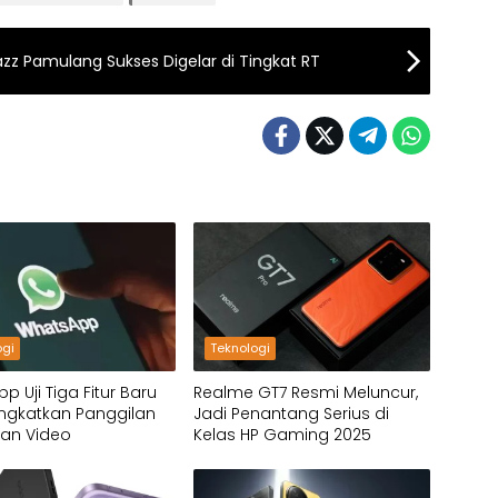
azz Pamulang Sukses Digelar di Tingkat RT
ogi
Teknologi
p Uji Tiga Fitur Baru
Realme GT7 Resmi Meluncur,
ingkatkan Panggilan
Jadi Penantang Serius di
dan Video
Kelas HP Gaming 2025