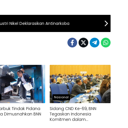
ustri Nikel Deklarasikan Antinarkoba
h
Nasional
arbuk Tindak Pidana
Sidang CND Ke-69, BNN
ika Dimusnahkan BNN
Tegaskan Indonesia
Komitmen dalam
Pengendalian Narkotika