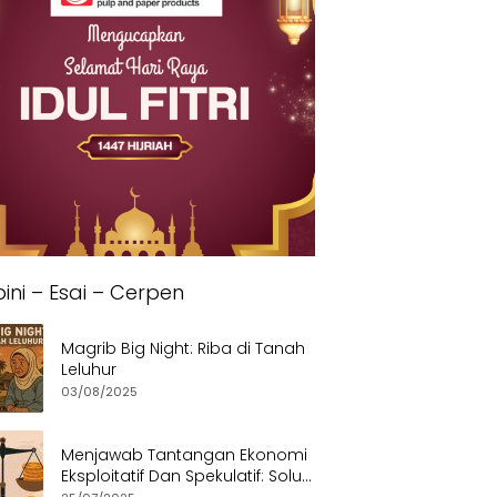
ini – Esai – Cerpen
Magrib Big Night: Riba di Tanah
Leluhur
03/08/2025
Menjawab Tantangan Ekonomi
Eksploitatif Dan Spekulatif: Solusi
Etis dan Berkeadilan