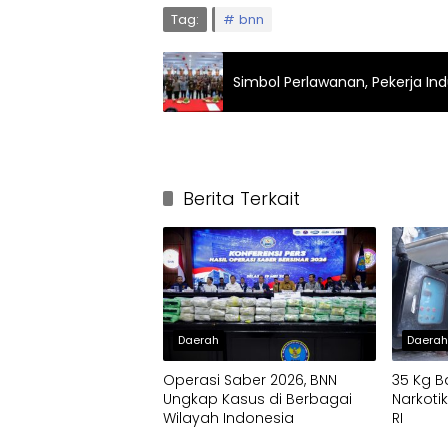
Tag:
bnn
Simbol Perlawanan, Pekerja Ind
Berita Terkait
Daerah
Daera
Operasi Saber 2026, BNN
35 Kg B
Ungkap Kasus di Berbagai
Narkot
Wilayah Indonesia
RI