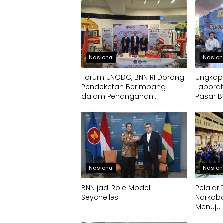
Nasional
Nasion
Forum UNODC, BNN RI Dorong
Ungkap
Pendekatan Berimbang
Laborat
dalam Penanganan
Pasar B
Narkotika
Narkob
Nasional
Nasion
BNN jadi Role Model
Pelajar
Seychelles
Narkoba
Menuju