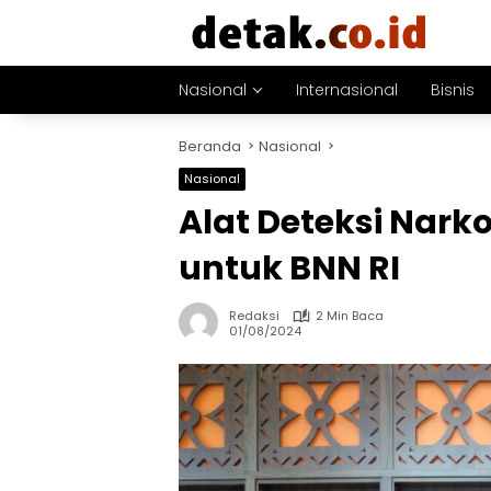
Langsung
ke
konten
Nasional
Internasional
Bisnis
Beranda
Nasional
Nasional
Alat Deteksi Nark
untuk BNN RI
Redaksi
2 Min Baca
01/08/2024