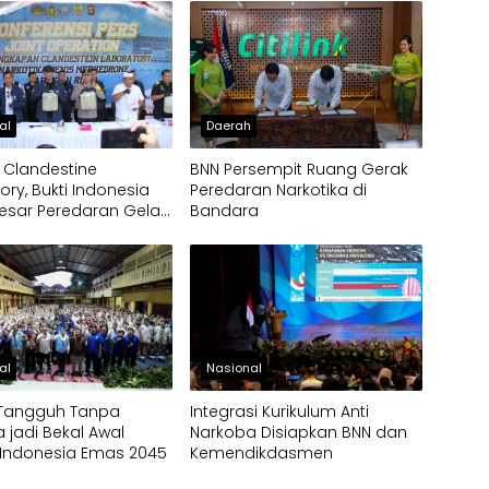
al
Daerah
 Clandestine
BNN Persempit Ruang Gerak
ory, Bukti Indonesia
Peredaran Narkotika di
esar Peredaran Gelap
Bandara
a
al
Nasional
 Tangguh Tanpa
Integrasi Kurikulum Anti
 jadi Bekal Awal
Narkoba Disiapkan BNN dan
 Indonesia Emas 2045
Kemendikdasmen