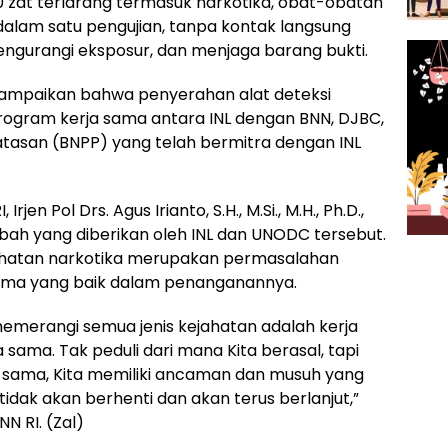
30 zat terlarang termasuk narkotika, obat-obatan
 dalam satu pengujian, tanpa kontak langsung
engurangi eksposur, dan menjaga barang bukti.
nyampaikan bahwa penyerahan alat deteksi
rogram kerja sama antara INL dengan BNN, DJBC,
atasan (BNPP) yang telah bermitra dengan INL
en Pol Drs. Agus Irianto, S.H., M.Si., M.H., Ph.D.,
bah yang diberikan oleh INL dan UNODC tersebut.
ahatan narkotika merupakan permasalahan
ama yang baik dalam penanganannya.
emerangi semua jenis kejahatan adalah kerja
a sama. Tak peduli dari mana Kita berasal, tapi
ng sama, Kita memiliki ancaman dan musuh yang
tidak akan berhenti dan akan terus berlanjut,”
N RI. (Zal)