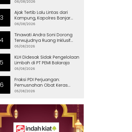
untuk Dukung Investasi
06/08/2026
Ajak Tertib Lalu Lintas dari
3
Kampung, Kapolres Banjar
Turun Langsung Gotong
06/08/2026
Royong Bersama Warga
Tinawati Andra Soni Dorong
4
Terwujudnya Ruang Inklusif
bagi Anak Berkebutuhan
05/08/2026
Khusus
KLH Didesak Sidak Pengelolaan
5
Limbah di PT PEMI Balaraja
05/08/2026
Fraksi PDI Perjuangan:
6
Pemusnahan Obat Keras
Selamatkan Ribuan Generasi
05/08/2026
Muda Tangsel