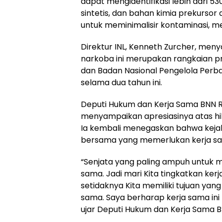
dapat mengidentifikasi lebih dari 5
sintetis, dan bahan kimia prekursor
untuk meminimalisir kontaminasi, m
Direktur INL, Kenneth Zurcher, me
narkoba ini merupakan rangkaian p
dan Badan Nasional Pengelola Perb
selama dua tahun ini.
Deputi Hukum dan Kerja Sama BNN RI, Irj
menyampaikan apresiasinya atas hi
Ia kembali menegaskan bahwa kej
bersama yang memerlukan kerja s
“Senjata yang paling ampuh untuk m
sama. Jadi mari Kita tingkatkan kerj
setidaknya Kita memiliki tujuan ya
sama. Saya berharap kerja sama ini 
ujar Deputi Hukum dan Kerja Sama BN