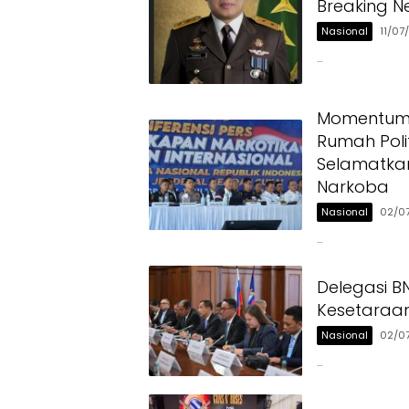
Breaking N
Nasional
11/07
…
Momentum H
Rumah Polit
Selamatka
Narkoba
Nasional
02/0
…
Delegasi 
Kesetaraan
Nasional
02/0
…