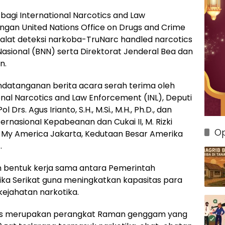
 bagi International Narcotics and Law
ngan United Nations Office on Drugs and Crime
lat deteksi narkoba-TruNarc handled narcotics
asional (BNN) serta Direktorat Jenderal Bea dan
n.
ndatanganan berita acara serah terima oleh
onal Narcotics and Law Enforcement (INL), Deputi
Drs. Agus Irianto, S.H., M.Si., M.H., Ph.D., dan
ernasionaI Kepabeanan dan Cukai II, M. Rizki
Op
ng My America Jakarta, Kedutaan Besar Amerika
.
n bentuk kerja sama antara Pemerintah
ka Serikat guna meningkatkan kapasitas para
jahatan narkotika.
ers merupakan perangkat Raman genggam yang