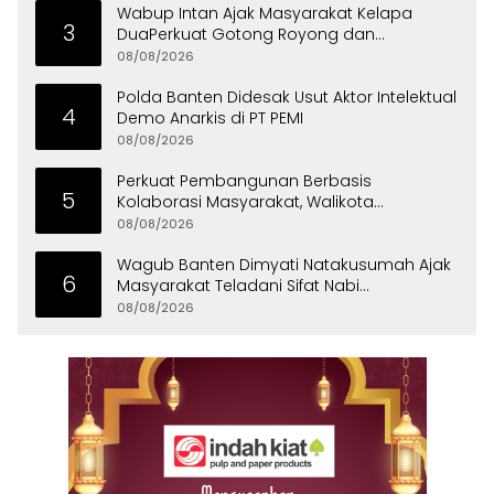
Wabup Intan Ajak Masyarakat Kelapa
3
DuaPerkuat Gotong Royong dan
Persatuan
08/08/2026
Polda Banten Didesak Usut Aktor Intelektual
4
Demo Anarkis di PT PEMI
08/08/2026
Perkuat Pembangunan Berbasis
5
Kolaborasi Masyarakat, Walikota
Tangerang Raih LPM Award 2026
08/08/2026
Wagub Banten Dimyati Natakusumah Ajak
6
Masyarakat Teladani Sifat Nabi
Muhammad
08/08/2026