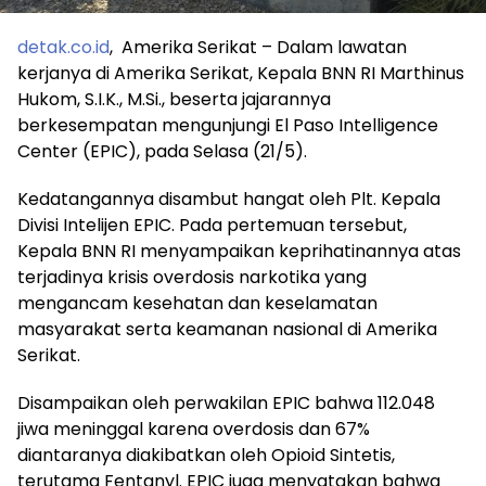
detak.co.id
, Amerika Serikat – Dalam lawatan
kerjanya di Amerika Serikat, Kepala BNN RI Marthinus
Hukom, S.I.K., M.Si., beserta jajarannya
berkesempatan mengunjungi El Paso Intelligence
Center (EPIC), pada Selasa (21/5).
Kedatangannya disambut hangat oleh Plt. Kepala
Divisi Intelijen EPIC. Pada pertemuan tersebut,
Kepala BNN RI menyampaikan keprihatinannya atas
terjadinya krisis overdosis narkotika yang
mengancam kesehatan dan keselamatan
masyarakat serta keamanan nasional di Amerika
Serikat.
Disampaikan oleh perwakilan EPIC bahwa 112.048
jiwa meninggal karena overdosis dan 67%
diantaranya diakibatkan oleh Opioid Sintetis,
terutama Fentanyl. EPIC juga menyatakan bahwa