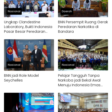
Nasional
Daerah
Ungkap Clandestine
BNN Persempit Ruang Gerak
Laboratory, Bukti Indonesia
Peredaran Narkotika di
Pasar Besar Peredaran
Bandara
Gelap Narkoba
Nasional
Nasional
BNN jadi Role Model
Pelajar Tangguh Tanpa
Seychelles
Narkoba jadi Bekal Awal
Menuju Indonesia Emas
2045