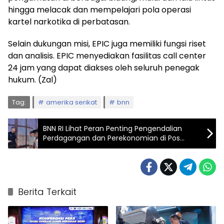
hingga melacak dan mempelajari pola operasi
kartel narkotika di perbatasan.
Selain dukungan misi, EPIC juga memiliki fungsi riset
dan analisis. EPIC menyediakan fasilitas call center
24 jam yang dapat diakses oleh seluruh penegak
hukum. (Zal)
Tag:
amerika serikat
bnn
BNN RI Lihat Peran Penting Pengendalian
Perdagangan dan Perekonomian di Pos
Lintas Batas Ysleta El Paso, Texas
Berita Terkait