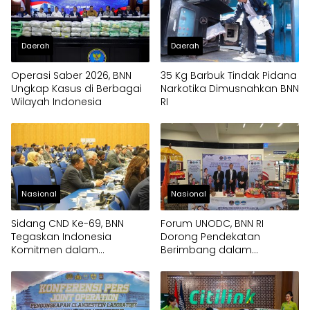
Daerah
Daerah
Operasi Saber 2026, BNN
35 Kg Barbuk Tindak Pidana
Ungkap Kasus di Berbagai
Narkotika Dimusnahkan BNN
Wilayah Indonesia
RI
Nasional
Nasional
Sidang CND Ke-69, BNN
Forum UNODC, BNN RI
Tegaskan Indonesia
Dorong Pendekatan
Komitmen dalam
Berimbang dalam
Pengendalian Narkotika
Penanganan Narkotika