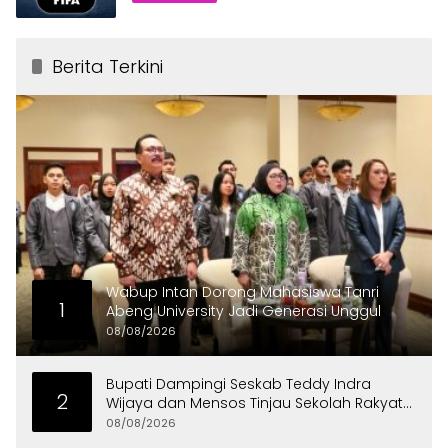
Berita Terkini
Wabup Intan Dorong Mahasiswa Tanri
1
Abeng University Jadi Generasi Unggul
08/08/2026
Bupati Dampingi Seskab Teddy Indra
2
Wijaya dan Mensos Tinjau Sekolah Rakyat
di Curug
08/08/2026