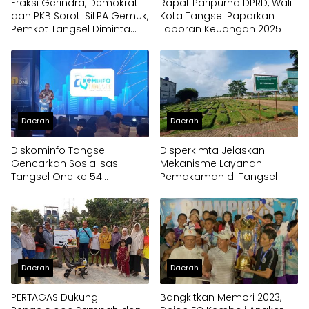
Fraksi Gerindra, Demokrat
Rapat Paripurna DPRD, Wali
dan PKB Soroti SiLPA Gemuk,
Kota Tangsel Paparkan
Pemkot Tangsel Diminta
Laporan Keuangan 2025
Percepat Eksekusi Program
Daerah
Daerah
Diskominfo Tangsel
Disperkimta Jelaskan
Gencarkan Sosialisasi
Mekanisme Layanan
Tangsel One ke 54
Pemakaman di Tangsel
Kelurahan
Daerah
Daerah
PERTAGAS Dukung
Bangkitkan Memori 2023,