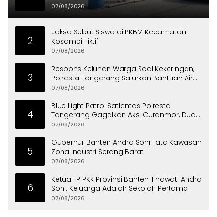
07/08/2026
Jaksa Sebut Siswa di PKBM Kecamatan
2
Kosambi Fiktif
07/08/2026
Respons Keluhan Warga Soal Kekeringan,
3
Polresta Tangerang Salurkan Bantuan Air
Bersih ke Panongan
07/08/2026
Blue Light Patrol Satlantas Polresta
4
Tangerang Gagalkan Aksi Curanmor, Dua
Pria Diamankan
07/08/2026
Gubernur Banten Andra Soni Tata Kawasan
5
Zona Industri Serang Barat
07/08/2026
Ketua TP PKK Provinsi Banten Tinawati Andra
6
Soni: Keluarga Adalah Sekolah Pertama
07/08/2026