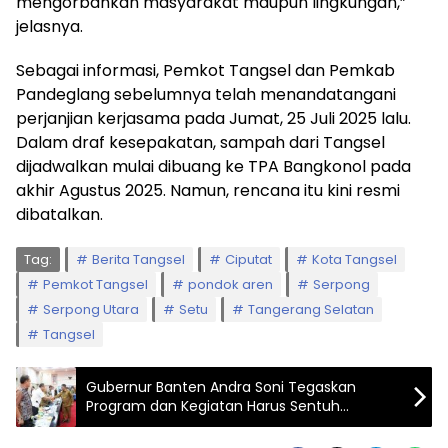
mengorbankan masyarakat maupun lingkungan,”
jelasnya.
Sebagai informasi, Pemkot Tangsel dan Pemkab
Pandeglang sebelumnya telah menandatangani
perjanjian kerjasama pada Jumat, 25 Juli 2025 lalu.
Dalam draf kesepakatan, sampah dari Tangsel
dijadwalkan mulai dibuang ke TPA Bangkonol pada
akhir Agustus 2025. Namun, rencana itu kini resmi
dibatalkan.
Tag:
Berita Tangsel
Ciputat
Kota Tangsel
Pemkot Tangsel
pondok aren
Serpong
Serpong Utara
Setu
Tangerang Selatan
Tangsel
Gubernur Banten Andra Soni Tegaskan
Program dan Kegiatan Harus Sentuh
Masyarakat