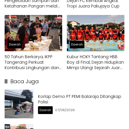
Pengelolaan Sampah dan
Dejan FC Kembali Angkat
Ketahanan Pangan melalui
Tropi Juara Pakujaya Cup
Bantuan Mesin Cultivator
Daerah
Daerah
50 Tahun Berkarya, IKPP
Kubur HOKY Tantang HBB
Tangerang Perkuat
Boy di Final, Dejan Hidupkan
Kontribusi Lingkungan dan
Mimpi Ulangi Sejarah Juara
Sosial melalui Rekam Jejak
Pakujaya Cup 2023
Penghargaan Berkelanjutan
Baca Juga
Korlap Demo PT PEMI Balaraja Ditangkap
Polisi
Daerah
07/08/2026