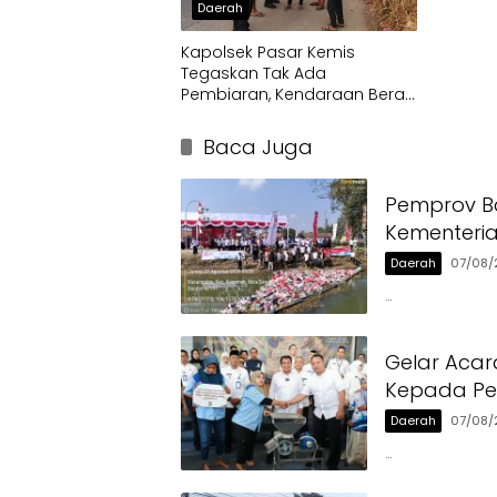
Daerah
Kapolsek Pasar Kemis
Tegaskan Tak Ada
Pembiaran, Kendaraan Berat
di Bahu Jalan Langsung
Ditertibkan
Baca Juga
Pemprov Ba
Kementeri
Daerah
07/08/
…
Gelar Acar
Kepada Pen
Daerah
07/08/
…