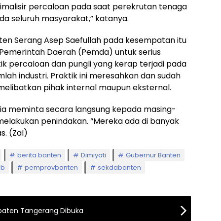
imalisir percaloan pada saat perekrutan tenaga
da seluruh masyarakat,” katanya.
ten Serang Asep Saefullah pada kesempatan itu
emerintah Daerah (Pemda) untuk serius
k percaloan dan pungli yang kerap terjadi pada
mlah industri. Praktik ini meresahkan dan sudah
elibatkan pihak internal maupun eksternal.
, ia meminta secara langsung kepada masing-
 melakukan penindakan. “Mereka ada di banyak
s. (Zal)
berita banten
Dimiyati
Gubernur Banten
3b
pemprovbanten
sekdabanten
upaten Tangerang Dibuka