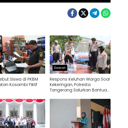
h
Daerah
ebut Siswa di PKBM
Respons Keluhan Warga Soal
an Kosambi Fiktif
Kekeringan, Polresta
Tangerang Salurkan Bantuan
Air Bersih ke Panongan