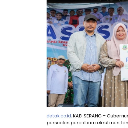
detak.co.id,
KAB. SERANG – Gubernu
persoalan percaloan rekrutmen tenag