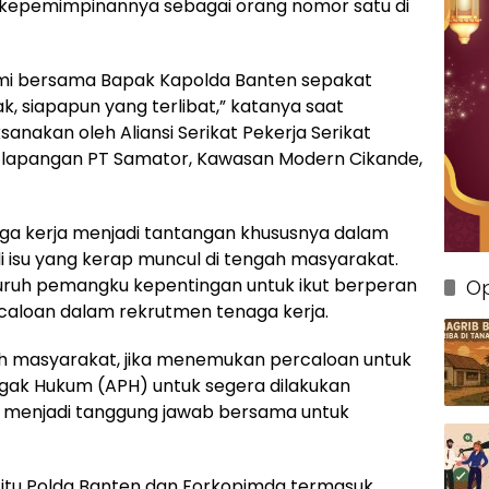
i kepemimpinannya sebagai orang nomor satu di
Kami bersama Bapak Kapolda Banten sepakat
 siapapun yang terlibat,” katanya saat
anakan oleh Aliansi Serikat Pekerja Serikat
 lapangan PT Samator, Kawasan Modern Cikande,
aga kerja menjadi tantangan khususnya dalam
di isu yang kerap muncul di tengah masyarakat.
luruh pemangku kepentingan untuk ikut berperan
Op
rcaloan dalam rekrutmen tenaga kerja.
uh masyarakat, jika menemukan percaloan untuk
gak Hukum (APH) untuk segera dilakukan
t menjadi tanggung jawab bersama untuk
ik itu Polda Banten dan Forkopimda termasuk