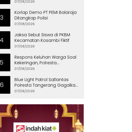
Penyandang Disabilitas
07/08/2026
Korlap Demo PT PEMI Balaraja
3
Ditangkap Polisi
07/08/2026
Jaksa Sebut Siswa di PKBM
4
Kecamatan Kosambi Fiktif
07/08/2026
Respons Keluhan Warga Soal
5
Kekeringan, Polresta
Tangerang Salurkan Bantuan
07/08/2026
Air Bersih ke Panongan
Blue Light Patrol Satlantas
6
Polresta Tangerang Gagalkan
Aksi Curanmor, Dua Pria
07/08/2026
Diamankan