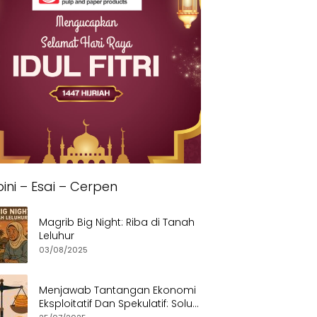
ini – Esai – Cerpen
Magrib Big Night: Riba di Tanah
Leluhur
03/08/2025
Menjawab Tantangan Ekonomi
Eksploitatif Dan Spekulatif: Solusi
Etis dan Berkeadilan