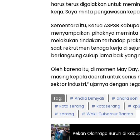
harus terus digalakkan untuk memin
kerja. Saya minta pengawasan kepa
Sementara itu, Ketua ASPSB Kabupa
menyampaikan, pihaknya meminta P
melakukan tindakan terhadap prakti
saat rekrutmen tenaga kerja di seju
berlangsung cukup lama baik yang m
Oleh karena itu, di momen May Day
masing kepala daerah untuk serius
sektor industri,” ujarnya dengan tega
Tag:
Andra Dimiyati
andra soni
kota serang
kotaserang
kp
serang
Wakil Gubernur Banten
Pekan Olahraga Buruh di Kab