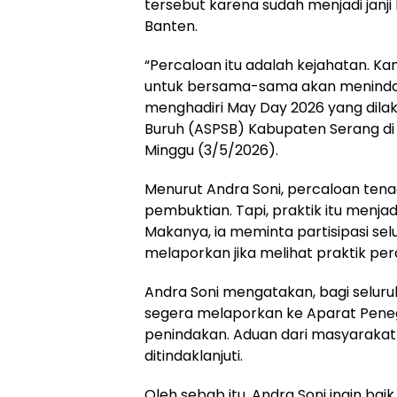
tersebut karena sudah menjadi janj
Banten.
“Percaloan itu adalah kejahatan. 
untuk bersama-sama akan menindak,
menghadiri May Day 2026 yang dilaks
Buruh (ASPSB) Kabupaten Serang di
Minggu (3/5/2026).
Menurut Andra Soni, percaloan ten
pembuktian. Tapi, praktik itu menja
Makanya, ia meminta partisipasi se
melaporkan jika melihat praktik pe
Andra Soni mengatakan, bagi selur
segera melaporkan ke Aparat Pene
penindakan. Aduan dari masyaraka
ditindaklanjuti.
Oleh sebab itu, Andra Soni ingin ba