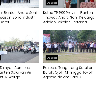
h
Daerah
r Banten Andra Soni
Ketua TP PKK Provinsi Banten
wasan Zona Industri
Tinawati Andra Soni: Keluarga
Barat
Adalah Sekolah Pertama
h
Daerah
imyati Apresiasi
Polresta Tangerang Satukan
anten Salurkan Air
Buruh, Ojol, TNI hingga Tokoh
untuk Warga
Agama dalam Sabuk
pak Kekeringan
Kamtibmas