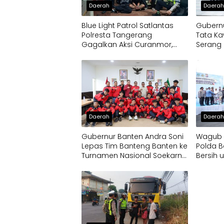
Daerah
Daera
Blue Light Patrol Satlantas
Gubernu
Polresta Tangerang
Tata Ka
Gagalkan Aksi Curanmor,
Serang 
Dua Pria Diamankan
Daerah
Daera
Gubernur Banten Andra Soni
Wagub D
Lepas Tim Banteng Banten ke
Polda B
Turnamen Nasional Soekarno
Bersih 
Cup
Terdam