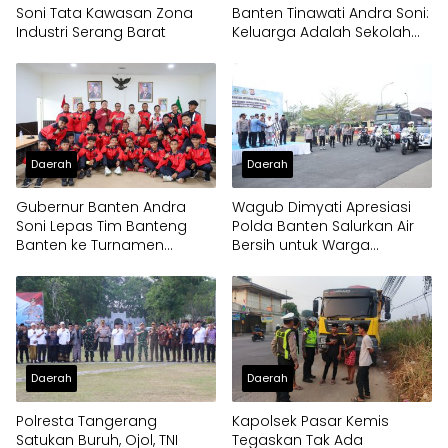
Soni Tata Kawasan Zona
Banten Tinawati Andra Soni:
Industri Serang Barat
Keluarga Adalah Sekolah
Pertama
Daerah
Daerah
Gubernur Banten Andra
Wagub Dimyati Apresiasi
Soni Lepas Tim Banteng
Polda Banten Salurkan Air
Banten ke Turnamen
Bersih untuk Warga
Nasional Soekarno Cup
Terdampak Kekeringan
Daerah
Daerah
Polresta Tangerang
Kapolsek Pasar Kemis
Satukan Buruh, Ojol, TNI
Tegaskan Tak Ada