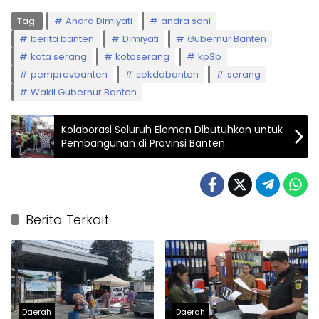
Tag:
Andra Dimiyati
andra soni
berita banten
Dimiyati
Gubernur Banten
kota serang
kotaserang
kp3b
pemprovbanten
sekdabanten
serang
Wakil Gubernur Banten
Kolaborasi Seluruh Elemen Dibutuhkan untuk
Pembangunan di Provinsi Banten
Berita Terkait
Daerah
Daerah