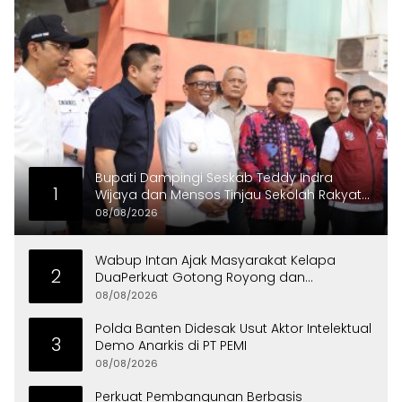
Bupati Dampingi Seskab Teddy Indra
1
Wijaya dan Mensos Tinjau Sekolah Rakyat
di Curug
08/08/2026
Wabup Intan Ajak Masyarakat Kelapa
2
DuaPerkuat Gotong Royong dan
Persatuan
08/08/2026
Polda Banten Didesak Usut Aktor Intelektual
3
Demo Anarkis di PT PEMI
08/08/2026
Perkuat Pembangunan Berbasis