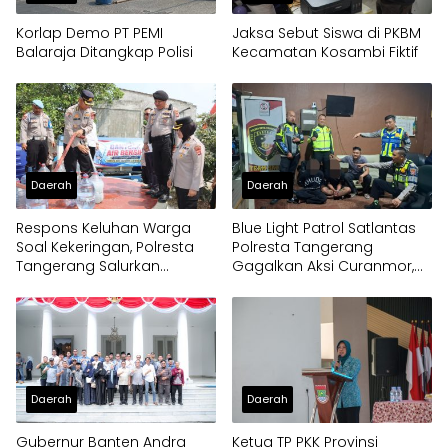
Korlap Demo PT PEMI
Jaksa Sebut Siswa di PKBM
Balaraja Ditangkap Polisi
Kecamatan Kosambi Fiktif
Daerah
Daerah
Respons Keluhan Warga
Blue Light Patrol Satlantas
Soal Kekeringan, Polresta
Polresta Tangerang
Tangerang Salurkan
Gagalkan Aksi Curanmor,
Bantuan Air Bersih ke
Dua Pria Diamankan
Panongan
Daerah
Daerah
Gubernur Banten Andra
Ketua TP PKK Provinsi