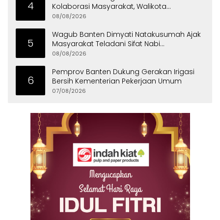
4
Kolaborasi Masyarakat, Walikota
Tangerang Raih LPM Award 2026
08/08/2026
Wagub Banten Dimyati Natakusumah Ajak
5
Masyarakat Teladani Sifat Nabi
Muhammad
08/08/2026
Pemprov Banten Dukung Gerakan Irigasi
6
Bersih Kementerian Pekerjaan Umum
07/08/2026