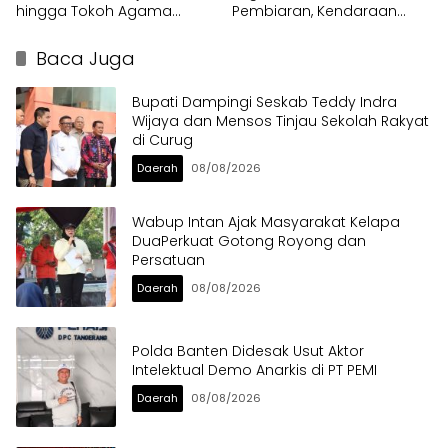
hingga Tokoh Agama
Pembiaran, Kendaraan
dalam Sabuk Kamtibmas
Berat di Bahu Jalan
Langsung Ditertibkan
Baca Juga
Bupati Dampingi Seskab Teddy Indra
Wijaya dan Mensos Tinjau Sekolah Rakyat
di Curug
Daerah
08/08/2026
Wabup Intan Ajak Masyarakat Kelapa
DuaPerkuat Gotong Royong dan
Persatuan
Daerah
08/08/2026
Polda Banten Didesak Usut Aktor
Intelektual Demo Anarkis di PT PEMI
Daerah
08/08/2026