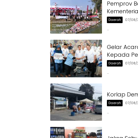
Pemprov Ba
Kementeri
Daerah
07/08/
…
Gelar Acar
Kepada Pen
Daerah
07/08/
…
Korlap Dem
Daerah
07/08/
…