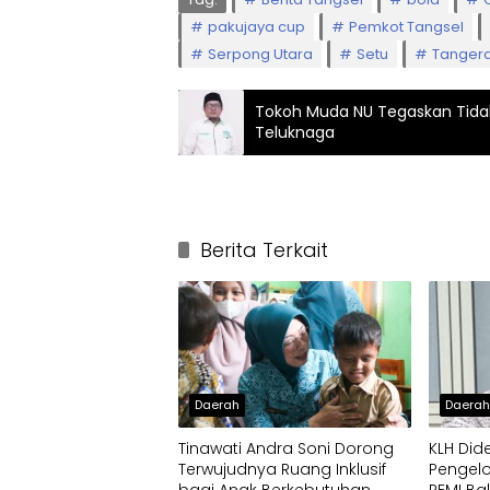
pakujaya cup
Pemkot Tangsel
Serpong Utara
Setu
Tangera
Tokoh Muda NU Tegaskan Tida
Teluknaga
Berita Terkait
Daerah
Daera
Tinawati Andra Soni Dorong
KLH Did
Terwujudnya Ruang Inklusif
Pengelo