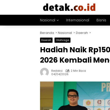
Langsung
ke
konten
Nasional
Internasional
Bisnis
Beranda
Nasional
Daerah
Daerah
Olahraga
Hadiah Naik Rp150
2026 Kembali Me
Redaksi
2 Min Baca
04/04/2026