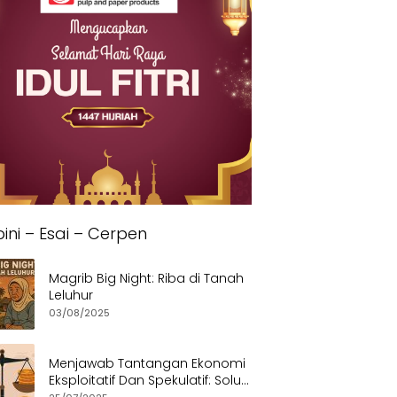
ini – Esai – Cerpen
Magrib Big Night: Riba di Tanah
Leluhur
03/08/2025
Menjawab Tantangan Ekonomi
Eksploitatif Dan Spekulatif: Solusi
Etis dan Berkeadilan