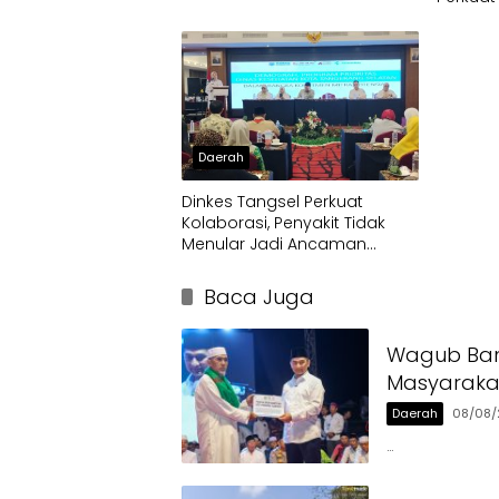
Pusat
Daerah
Dinkes Tangsel Perkuat
Kolaborasi, Penyakit Tidak
Menular Jadi Ancaman
Utama
Baca Juga
Wagub Ban
Masyaraka
Daerah
08/08/
…