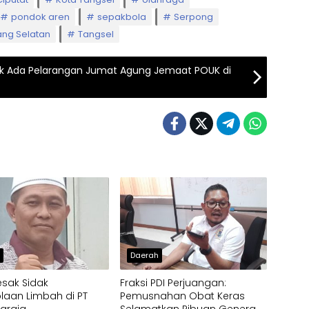
pondok aren
sepakbola
Serpong
ng Selatan
Tangsel
k Ada Pelarangan Jumat Agung Jemaat POUK di
h
Daerah
esak Sidak
Fraksi PDI Perjuangan:
laan Limbah di PT
Pemusnahan Obat Keras