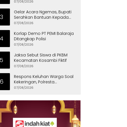
Kementerian Pekerjaan Umum
07/08/2026
Gelar Acara Ngemas, Bupati
3
Serahkan Bantuan Kepada
Penyandang Disabilitas
07/08/2026
Korlap Demo PT PEMI Balaraja
4
Ditangkap Polisi
07/08/2026
Jaksa Sebut Siswa di PKBM
5
Kecamatan Kosambi Fiktif
07/08/2026
Respons Keluhan Warga Soal
6
Kekeringan, Polresta
Tangerang Salurkan Bantuan
07/08/2026
Air Bersih ke Panongan