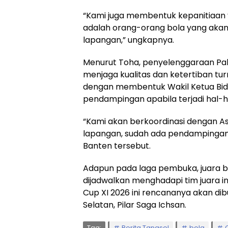
“Kami juga membentuk kepanitiaan y
adalah orang-orang bola yang akan 
lapangan,” ungkapnya.
Menurut Toha, penyelenggaraan Paku
menjaga kualitas dan ketertiban tu
dengan membentuk Wakil Ketua Bi
pendampingan apabila terjadi hal-ha
“Kami akan berkoordinasi dengan Askot
lapangan, sudah ada pendampingan 
Banten tersebut.
Adapun pada laga pembuka, juara be
dijadwalkan menghadapi tim juara i
Cup XI 2026 ini rencananya akan di
Selatan, Pilar Saga Ichsan.
Tag:
Berita Tangsel
bola