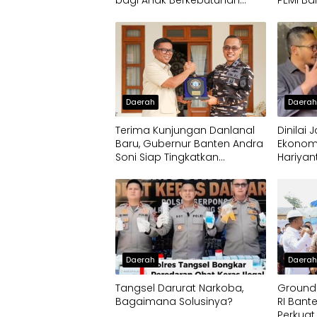
bagi Anak Berkebutuhan
PEMI Ba
Khusus
Daerah
Daera
Terima Kunjungan Danlanal
Dinilai
Baru, Gubernur Banten Andra
Ekonom
Soni Siap Tingkatkan
Hariyan
Kolaborasi
Pengem
Jamur C
Daerah
Daera
Tangsel Darurat Narkoba,
Ground
Bagaimana Solusinya?
RI Bant
Perkuat