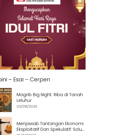
ini – Esai – Cerpen
Magrib Big Night: Riba di Tanah
Leluhur
03/08/2025
Menjawab Tantangan Ekonomi
Eksploitatif Dan Spekulatif: Solusi
Etis dan Berkeadilan