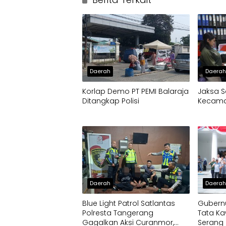
Daerah
Daera
Korlap Demo PT PEMI Balaraja
Jaksa S
Ditangkap Polisi
Kecamat
Daerah
Daera
Blue Light Patrol Satlantas
Gubernu
Polresta Tangerang
Tata Ka
Gagalkan Aksi Curanmor,
Serang 