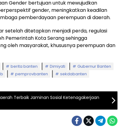
an Gender bertujuan untuk mewujudkan
perspektif gender, meningkatkan keadilan
lembaga pemberdayaan perempuan di daerah.
 setelah ditetapkan menjadi perda, regulasi
leh Pemerintah Kota Serang sehingga
ung oleh masyarakat, khususnya perempuan dan
berita banten
Dimiyati
Gubernur Banten
3b
pemprovbanten
sekdabanten
 Daerah Terbaik Jaminan Sosial Ketenagakerjaan