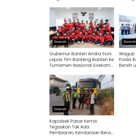
Dua Pria Diamankan
Daerah
Daera
Gubernur Banten Andra Soni
Wagub D
Lepas Tim Banteng Banten ke
Polda B
Turnamen Nasional Soekarno
Bersih 
Cup
Terdam
Daerah
Kapolsek Pasar Kemis
Tegaskan Tak Ada
Pembiaran, Kendaraan Berat