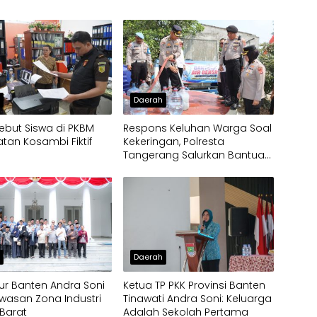
h
Daerah
ebut Siswa di PKBM
Respons Keluhan Warga Soal
an Kosambi Fiktif
Kekeringan, Polresta
Tangerang Salurkan Bantuan
Air Bersih ke Panongan
h
Daerah
r Banten Andra Soni
Ketua TP PKK Provinsi Banten
wasan Zona Industri
Tinawati Andra Soni: Keluarga
Barat
Adalah Sekolah Pertama