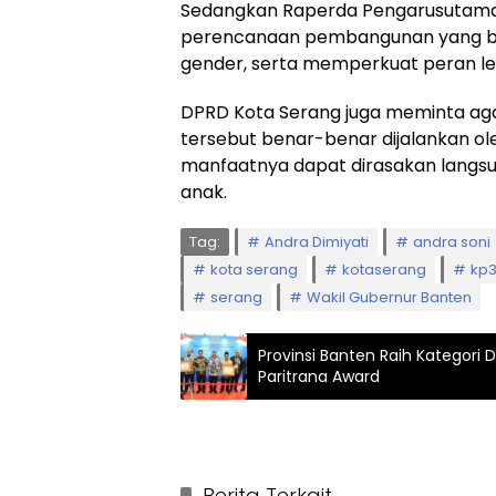
Sedangkan Raperda Pengarusutama
perencanaan pembangunan yang ber
gender, serta memperkuat peran 
DPRD Kota Serang juga meminta agar
tersebut benar-benar dijalankan o
manfaatnya dapat dirasakan langs
anak.
Tag:
Andra Dimiyati
andra soni
kota serang
kotaserang
kp
serang
Wakil Gubernur Banten
Provinsi Banten Raih Kategori
Paritrana Award
Berita Terkait