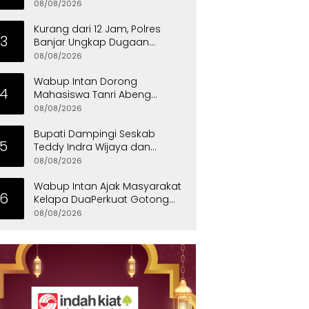
Ajang Pererat Kekompakan
08/08/2026
Warga
Kurang dari 12 Jam, Polres
3
Banjar Ungkap Dugaan
Pembunuhan Berencana,
08/08/2026
Tersangka Diciduk di Bandung
Wabup Intan Dorong
4
Mahasiswa Tanri Abeng
University Jadi Generasi
08/08/2026
Unggul
Bupati Dampingi Seskab
5
Teddy Indra Wijaya dan
Mensos Tinjau Sekolah Rakyat
08/08/2026
di Curug
Wabup Intan Ajak Masyarakat
6
Kelapa DuaPerkuat Gotong
Royong dan Persatuan
08/08/2026