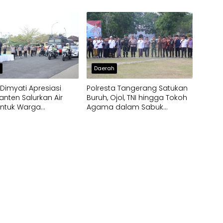
h
Daerah
imyati Apresiasi
Polresta Tangerang Satukan
anten Salurkan Air
Buruh, Ojol, TNI hingga Tokoh
untuk Warga
Agama dalam Sabuk
pak Kekeringan
Kamtibmas