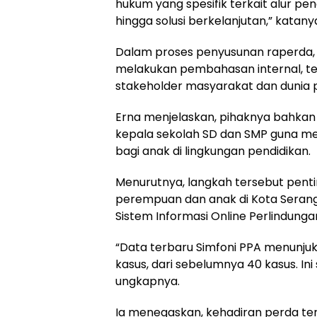
hukum yang spesifik terkait alur pe
hingga solusi berkelanjutan,” katan
Dalam proses penyusunan raperda, 
melakukan pembahasan internal, tet
stakeholder masyarakat dan dunia p
Erna menjelaskan, pihaknya bahka
kepala sekolah SD dan SMP guna 
bagi anak di lingkungan pendidikan.
Menurutnya, langkah tersebut pent
perempuan dan anak di Kota Seran
Sistem Informasi Online Perlindung
“Data terbaru Simfoni PPA menunju
kasus, dari sebelumnya 40 kasus. In
ungkapnya.
Ia menegaskan, kehadiran perda ter