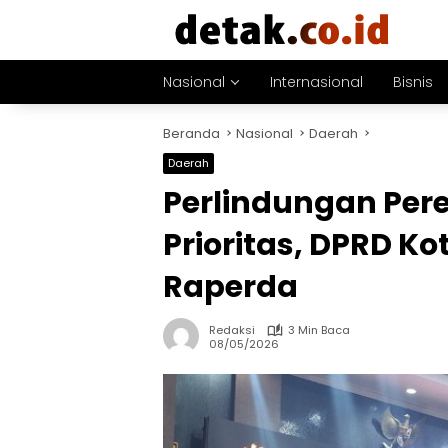
Langsung
ke
konten
Nasional
Internasional
Bisnis
Beranda
Nasional
Daerah
Daerah
Perlindungan Per
Prioritas, DPRD K
Raperda
Redaksi
3 Min Baca
08/05/2026