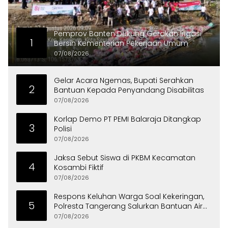
Pemprov Banten Dukung Gerakan Irigasi
1
Bersih Kementerian Pekerjaan Umum
07/08/2026
Gelar Acara Ngemas, Bupati Serahkan
2
Bantuan Kepada Penyandang Disabilitas
07/08/2026
Korlap Demo PT PEMI Balaraja Ditangkap
3
Polisi
07/08/2026
Jaksa Sebut Siswa di PKBM Kecamatan
4
Kosambi Fiktif
07/08/2026
Respons Keluhan Warga Soal Kekeringan,
5
Polresta Tangerang Salurkan Bantuan Air
Bersih ke Panongan
07/08/2026