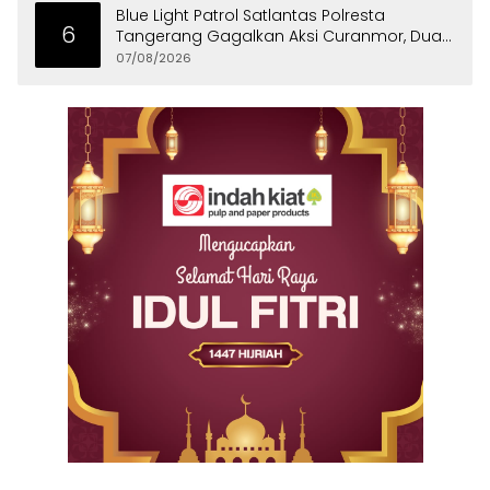
Blue Light Patrol Satlantas Polresta
6
Tangerang Gagalkan Aksi Curanmor, Dua
Pria Diamankan
07/08/2026